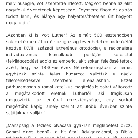
mély hűségre, sőt szeretetre ihletett. Megvolt benne az élet
nagyfokú élvezetének képessége. Egyszerre finom és csípős
tudott lenni, és hiánya egy helyettesíthetetlen űrt hagyott
maga után.”
„Azonban ki is volt Luther? Az elmúlt 500 esztendőben
sokféleképpen látták őt: az igazság tévedhetetlen hirdetőjétől
kezdve (XVII. századi lutheránus ortodoxia), a racionalista
individualizmus kiemelkedő példáján keresztül
(felvilágosodás) addig az emberig, akit sokan felelőssé tettek
azért, hogy az 1930-as évek Németországában a német
egyházak szinte teljes kudarcot vallottak a nácik
felemelkedésével szembeni ellenállásban. Ezzel
párhuzamosan a római katolikus megítélés is sokat változott:
a megátalkodott eretnek Luthertől, aki tragikusan
megosztotta az európai kereszténységet, egy sokkal
megértőbb képig, amely szerint az utóbbi években szinte
sajátjuknak vallják.”
„Manapság a tézisek olvasása gyakran meglepetést okoz.
Semmi nincs bennük a hit általi üdvigazolásról, a Biblia