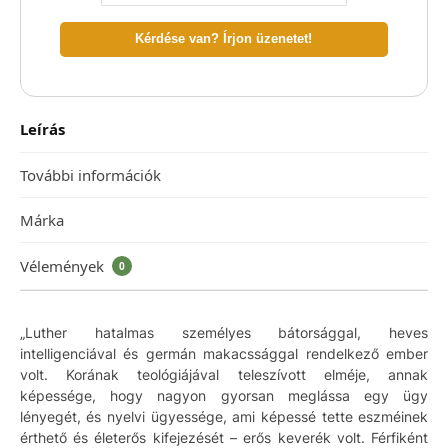
Kérdése van? Írjon üzenetet!
Leírás
További információk
Márka
Vélemények
0
„Luther hatalmas személyes bátorsággal, heves
intelligenciával és germán makacssággal rendelkező ember
volt. Korának teológiájával teleszívott elméje, annak
képessége, hogy nagyon gyorsan meglássa egy ügy
lényegét, és nyelvi ügyessége, ami képessé tette eszméinek
érthető és életerős kifejezését – erős keverék volt. Férfiként