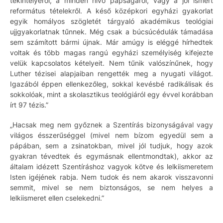
tekintélyéről, a minden hívő papságáról, vagy a jól ismert
református tételekről. A késő középkori egyházi gyakorlat
egyik homályos szögletét tárgyaló akadémikus teológiai
ujjgyakorlatnak tűnnek. Még csak a búcsúcédulák támadása
sem számított bármi újnak. Már amúgy is eléggé hírhedtek
voltak és több magas rangú egyházi személyiség kifejezte
velük kapcsolatos kételyeit. Nem tűnik valószínűnek, hogy
Luther tézisei alapjaiban rengették meg a nyugati világot.
Igazából éppen ellenkezőleg, sokkal kevésbé radikálisak és
sokkolóak, mint a skolasztikus teológiáról egy évvel korábban
írt 97 tézis.”
„Hacsak meg nem győznek a Szentírás bizonyságával vagy
világos ésszerűséggel (mivel nem bízom egyedül sem a
pápában, sem a zsinatokban, mivel jól tudjuk, hogy azok
gyakran tévedtek és egymásnak ellentmondtak), akkor az
általam idézett Szentíráshoz vagyok kötve és lelkiismeretem
Isten igéjének rabja. Nem tudok és nem akarok visszavonni
semmit, mivel se nem biztonságos, se nem helyes a
lelkiismeret ellen cselekedni.”