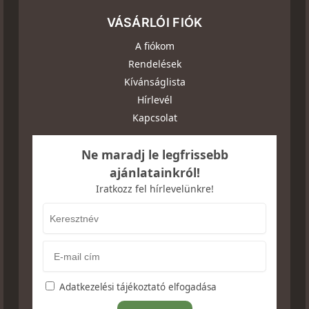
VÁSÁRLÓI FIÓK
A fiókom
Rendelések
Kívánságlista
Hírlevél
Kapcsolat
Ne maradj le legfrissebb
ajánlatainkról!
Iratkozz fel hírlevelünkre!
Adatkezelési tájékoztató elfogadása