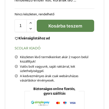
rendelkező ember volt. Korának teo …
Nincs készleten, rendelhető
Kosárba teszem
Kívánságlistához ad
SCOLAR KIADÓ
Készleten lévő termékeinket akár 2 napon belül
kiszállítjuk!
Valós bolt vagyunk, saját raktárral, két
üzlethelyiséggel.
A kedvezményes árak csak webáruházas
vásárláskor érvényesek.
Biztonságos online fizetés,
gyors szállítás