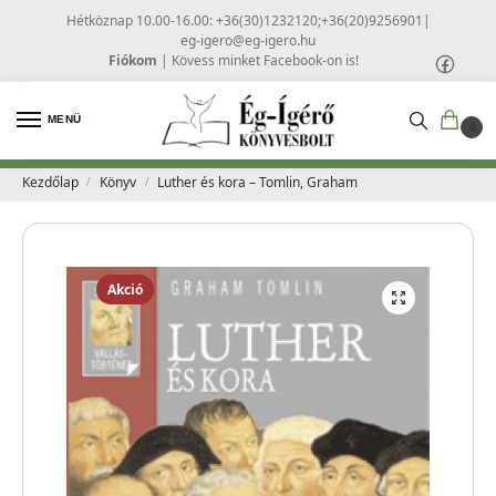
Hétköznap 10.00-16.00: +36(30)1232120;+36(20)9256901
|
eg-igero@eg-igero.hu
Fiókom
|
Kövess minket Facebook-on is!
MENÜ
0
Kezdőlap
Könyv
Luther és kora – Tomlin, Graham
/
/
Akció