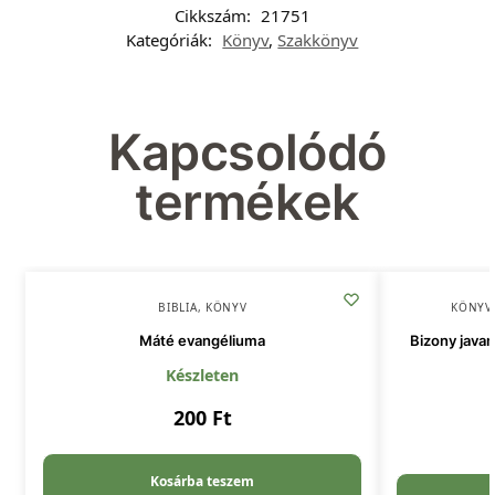
Cikkszám:
21751
Kategóriák:
Könyv
,
Szakkönyv
Kapcsolódó
termékek
BIBLIA
,
KÖNYV
KÖNYV
Máté evangéliuma
Bizony javam
Készleten
200
Ft
Kosárba teszem