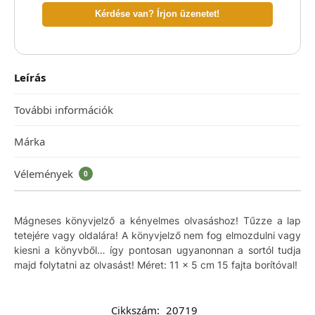
Kérdése van? Írjon üzenetet!
Leírás
További információk
Márka
Vélemények
0
Mágneses könyvjelző a kényelmes olvasáshoz! Tűzze a lap
tetejére vagy oldalára! A könyvjelző nem fog elmozdulni vagy
kiesni a könyvből… így pontosan ugyanonnan a sortól tudja
majd folytatni az olvasást! Méret: 11 x 5 cm 15 fajta borítóval!
Cikkszám:
20719