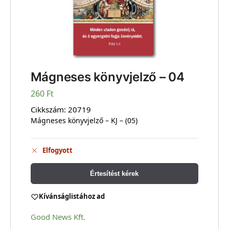
Mágneses könyvjelző – 04
260
Ft
Cikkszám:
20719
Mágneses könyvjelző – KJ – (05)
Elfogyott
Értesítést kérek
Kívánságlistához ad
Good News Kft.