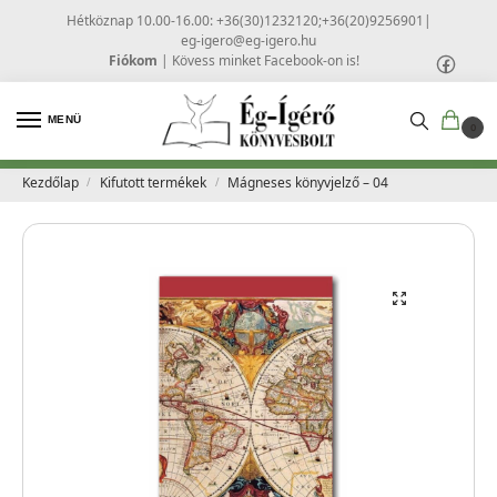
Hétköznap 10.00-16.00: +36(30)1232120;+36(20)9256901
|
eg-igero@eg-igero.hu
Fiókom
|
Kövess minket Facebook-on is!
MENÜ
0
Kezdőlap
Kifutott termékek
Mágneses könyvjelző – 04
/
/