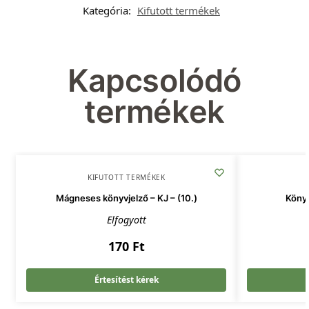
Kategória:
Kifutott termékek
Kapcsolódó
termékek
KIFUTOTT TERMÉKEK
Mágneses könyvjelző – KJ – (10.)
Köny
Elfogyott
170
Ft
Értesítést kérek