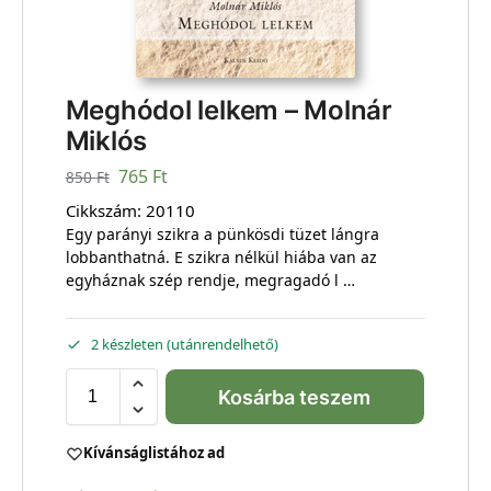
Meghódol lelkem – Molnár
Miklós
765
Ft
850
Ft
Cikkszám:
20110
Egy parányi szikra a pünkösdi tüzet lángra
lobbanthatná. E szikra nélkül hiába van az
egyháznak szép rendje, megragadó l …
2 készleten (utánrendelhető)
Kosárba teszem
Kívánságlistához ad