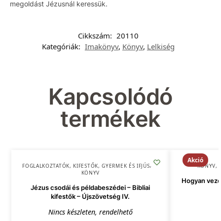
megoldást Jézusnál keressük.
Cikkszám:
20110
Kategóriák:
Imakönyv
,
Könyv
,
Lelkiség
Kapcsolódó
termékek
Akció
FOGLALKOZTATÓK, KIFESTŐK
,
GYERMEK ÉS IFJÚSÁG
,
KÖNYV
,
KÖNYV
Hogyan veze
Jézus csodái és példabeszédei – Bibliai
kifestők – Újszövetség IV.
Nincs készleten, rendelhető