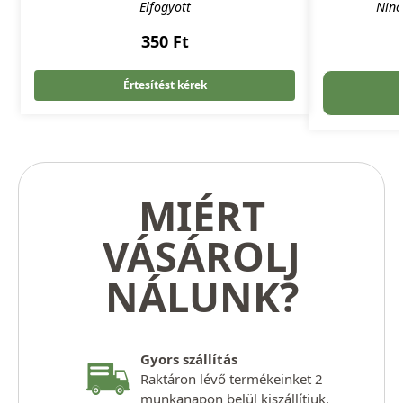
Elfogyott
Ninc
350
Ft
Értesítést kérek
MIÉRT
VÁSÁROLJ
NÁLUNK?
Gyors szállítás
Raktáron lévő termékeinket 2
munkanapon belül kiszállítjuk.