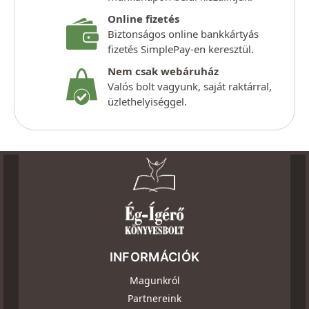
Online fizetés
Biztonságos online bankkártyás
fizetés SimplePay-en keresztül.
Nem csak webáruház
Valós bolt vagyunk, saját raktárral,
üzlethelyiséggel.
INFORMÁCIÓK
Magunkról
Partnereink