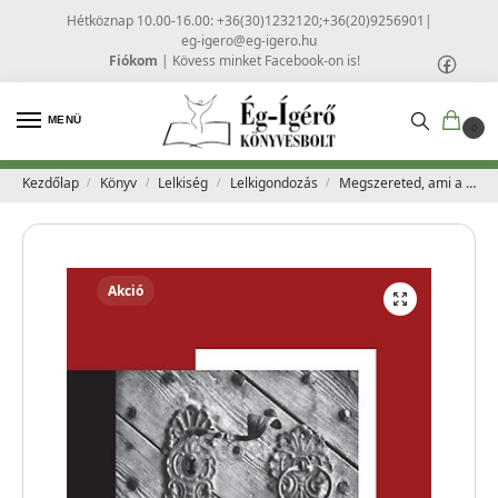
Hétköznap 10.00-16.00: +36(30)1232120;+36(20)9256901
|
eg-igero@eg-igero.hu
Fiókom
|
Kövess minket Facebook-on is!
MENÜ
0
Kezdőlap
Könyv
Lelkiség
Lelkigondozás
Megszereted, ami a tiéd – Mustó Péter SJ
/
/
/
/
Akció