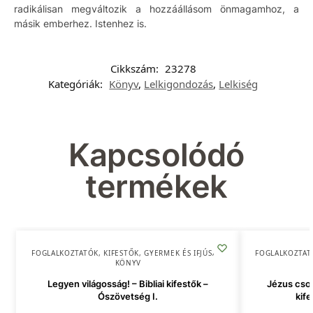
radikálisan megváltozik a hozzáállásom önmagamhoz, a
másik emberhez. Istenhez is.
Cikkszám:
23278
Kategóriák:
Könyv
,
Lelkigondozás
,
Lelkiség
Kapcsolódó
termékek
FOGLALKOZTATÓK, KIFESTŐK
,
GYERMEK ÉS IFJÚSÁG
,
FOGLALKOZTAT
KÖNYV
Legyen világosság! – Bibliai kifestők –
Jézus csod
Ószövetség I.
kife