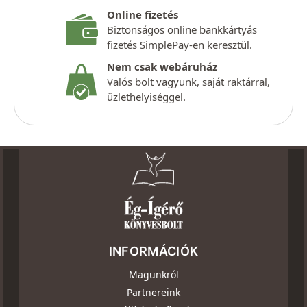
Online fizetés
Biztonságos online bankkártyás
fizetés SimplePay-en keresztül.
Nem csak webáruház
Valós bolt vagyunk, saját raktárral,
üzlethelyiséggel.
INFORMÁCIÓK
Magunkról
Partnereink