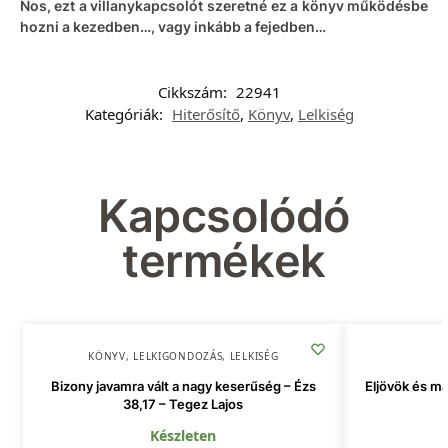
Nos, ezt a villanykapcsolót szeretné ez a könyv működésbe
hozni a kezedben…, vagy inkább a fejedben…
Cikkszám:
22941
Kategóriák:
Hiterősítő
,
Könyv
,
Lelkiség
Kapcsolódó
termékek
KÖNYV
,
LELKIGONDOZÁS
,
LELKISÉG
Bizony javamra vált a nagy keserűség – Ézs
Eljövök és ma
38,17 – Tegez Lajos
Készleten