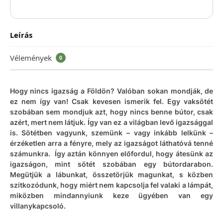
Leírás
Vélemények
0
Hogy nincs igazság a Földön? Valóban sokan mondják, de
ez nem így van! Csak kevesen ismerik fel. Egy vaksötét
szobában sem mondjuk azt, hogy nincs benne bútor, csak
azért, mert nem látjuk. Így van ez a világban levő igazsággal
is. Sötétben vagyunk, szemünk – vagy inkább lelkünk –
érzéketlen arra a fényre, mely az igazságot láthatóvá tenné
számunkra. Így aztán könnyen előfordul, hogy átesünk az
igazságon, mint sötét szobában egy bútordarabon.
Megütjük a lábunkat, összetörjük magunkat, s közben
szitkozódunk, hogy miért nem kapcsolja fel valaki a lámpát,
miközben mindannyiunk keze ügyében van egy
villanykapcsoló.