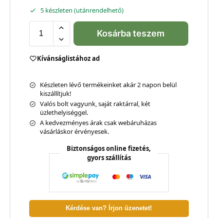
5 készleten (utánrendelhető)
Kosárba teszem
Kívánságlistához ad
Készleten lévő termékeinket akár 2 napon belül
kiszállítjuk!
Valós bolt vagyunk, saját raktárral, két
üzlethelyiséggel.
A kedvezményes árak csak webáruházas
vásárláskor érvényesek.
Biztonságos online fizetés,
gyors szállítás
Kérdése van? Írjon üzenetet!