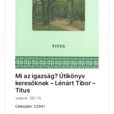
Mi az igazság? Útikönyv
keresőknek – Lénárt Tibor –
Titus
981
Ft
1090
Ft
Cikkszám:
22941