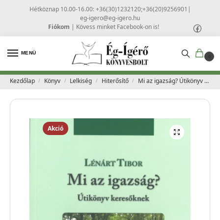
Hétköznap 10.00-16.00: +36(30)1232120;+36(20)9256901
|
eg-igero@eg-igero.hu
Fiókom
|
Kövess minket Facebook-on is!
MENÜ
0
Kezdőlap
Könyv
Lelkiség
Hiterősítő
Mi az igazság? Útikönyv keresőknek – Lénárt Tibor – Titus
/
/
/
/
Akció