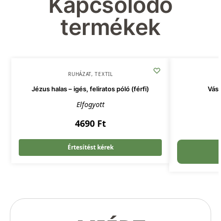
Kapcsolódó
termékek
RUHÁZAT
,
TEXTIL
Jézus halas – igés, feliratos póló (férfi)
Vász
Elfogyott
4690
Ft
Értesítést kérek