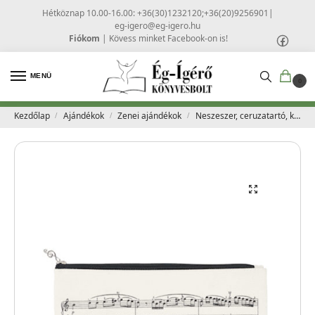
Hétköznap 10.00-16.00: +36(30)1232120;+36(20)9256901
|
eg-igero@eg-igero.hu
Fiókom
|
Kövess minket Facebook-on is!
MENÜ
0
Kezdőlap
Ajándékok
Zenei ajándékok
Neszeszer, ceruzatartó, kottaminta, krém – Edito Musica
/
/
/