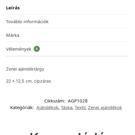
Leírás
További információk
Márka
Vélemények
0
Zenei ajándéktárgy
22 x 12,5 cm, cipzáras
Cikkszám:
AGP1028
Kategóriák:
Ajándékok
,
Táska
,
Textil
,
Zenei ajándékok