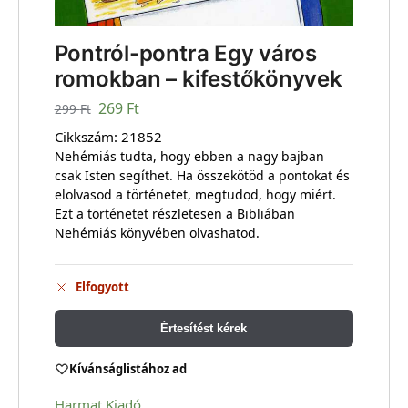
Pontról-pontra Egy város
romokban – kifestőkönyvek
269
Ft
299
Ft
Cikkszám:
21852
Nehémiás tudta, hogy ebben a nagy bajban
csak Isten segíthet. Ha összekötöd a pontokat és
elolvasod a történetet, megtudod, hogy miért.
Ezt a történetet részletesen a Bibliában
Nehémiás könyvében olvashatod.
Elfogyott
Értesítést kérek
Kívánságlistához ad
Harmat Kiadó