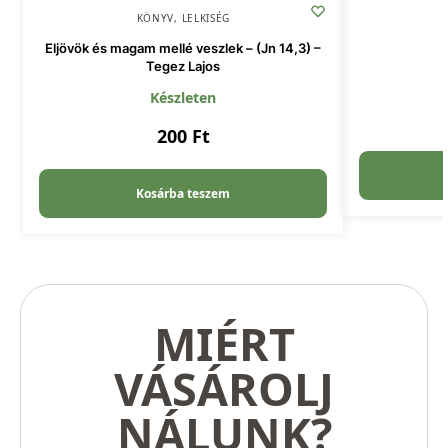
KÖNYV
,
LELKISÉG
Eljövök és magam mellé veszlek – (Jn 14,3) –
Tegez Lajos
Készleten
200
Ft
Kosárba teszem
MIÉRT
VÁSÁROLJ
NÁLUNK?