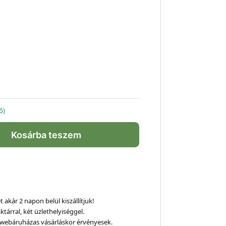
ő)
Kosárba teszem
 akár 2 napon belül kiszállítjuk!
ktárral, két üzlethelyiséggel.
webáruházas vásárláskor érvényesek.