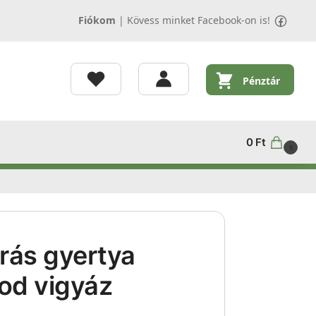
Fiókom
|
Kövess minket Facebook-on is!
Pénztár
0
Ft
0
rás gyertya
od vigyáz