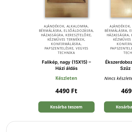
AJÁNDÉKOK
,
ALKALOMRA
,
AJÁNDÉKOK
BÉRMÁLÁSRA
,
ELSŐÁLDOZÁSRA
,
BÉRMÁLÁSRA
,
E
HÁZASSÁGRA
,
KERESZTELŐRE
,
HÁZASSÁGRA
,
KÉZMŰVES TERMÉKEK
,
KÉZMŰVES
KONFIRMÁLÁSRA
,
KONFIR
PAPSZENTELÉSRE
,
VEGYES
PAPSZENTEL
TECHNIKA
TEC
Falikép, nagy (15X15) –
Ékszerdoboz
Házi áldás
Szűz
Készleten
Nincs készlet
4490
Ft
46
Kosárba teszem
Kosárb