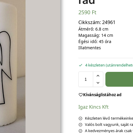
rád
2590
Ft
Cikkszám:
24961
Átmérő: 6.8 cm
Magasság: 14 cm
Égési idő: 45 óra
Illatmentes
4 készleten (utánrendelhet
Kívánságlistához ad
Igaz Kincs Kft
Készleten lévő termékeinket
Valós bolt vagyunk, saját ra
A kedvezményes árak csak 