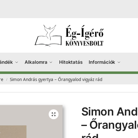
ándék
Alkalomra
Hitoktatás
Információk
re
Simon András gyertya – Őrangyalod vigyáz rád
/
Simon And
– Őrangyal