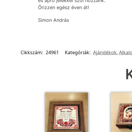
és apró jelekkel szól hozzánk.
Őrizzen egész éven át!
Simon András
Cikkszám:
24961
Kategóriák:
Ajándékok
,
Alkal