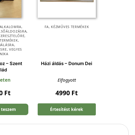
ALKALOMRA
,
FA
,
KÉZMŰVES TERMÉKEK
LSŐÁLDOZÁSRA
,
KERESZTELŐRE
,
 TERMÉKEK
,
MÁLÁSRA
,
ÉSRE
,
VEGYES
NIKA
oz – Szent
Házi áldás – Donum Dei
lád
leten
Elfogyott
90
Ft
4990
Ft
 teszem
Értesítést kérek