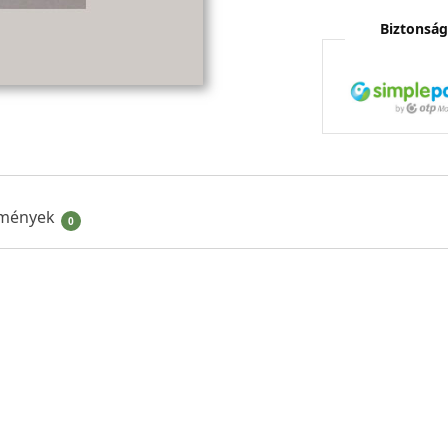
Biztonság
mények
0