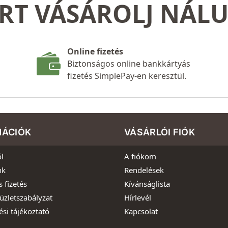
RT VÁSÁROLJ NÁL
Online fizetés
Biztonságos online bankkártyás
fizetés SimplePay-en keresztül.
MÁCIÓK
VÁSÁRLÓI FIÓK
l
A fiókom
nk
Rendelések
s fizetés
Kívánságlista
üzletszabályzat
Hírlevél
ési tájékoztató
Kapcsolat