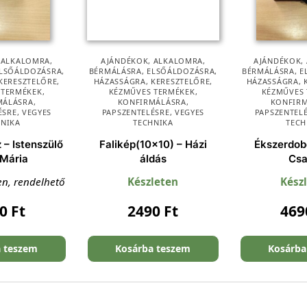
,
ALKALOMRA
,
AJÁNDÉKOK
,
ALKALOMRA
,
AJÁNDÉKOK
,
LSŐÁLDOZÁSRA
,
BÉRMÁLÁSRA
,
ELSŐÁLDOZÁSRA
,
BÉRMÁLÁSRA
,
E
KERESZTELŐRE
,
HÁZASSÁGRA
,
KERESZTELŐRE
,
HÁZASSÁGRA
,
 TERMÉKEK
,
KÉZMŰVES TERMÉKEK
,
KÉZMŰVES
MÁLÁSRA
,
KONFIRMÁLÁSRA
,
KONFIR
ÉSRE
,
VEGYES
PAPSZENTELÉSRE
,
VEGYES
PAPSZENTEL
HNIKA
TECHNIKA
TECH
 – Istenszülő
Falikép(10×10) – Házi
Ékszerdob
 Mária
áldás
Csa
en, rendelhető
Készleten
Kész
90
Ft
2490
Ft
46
a teszem
Kosárba teszem
Kosárba