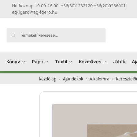
Hétköznap 10.00-16.00: +36(30)1232120;+36(20)9256901
|
eg-igero@eg-igero.hu
Keresés
Könyv
Papír
Textil
Kézműves
Játék
Aj
Kezdőlap
Ajándékok
Alkalomra
Keresztelő
/
/
/