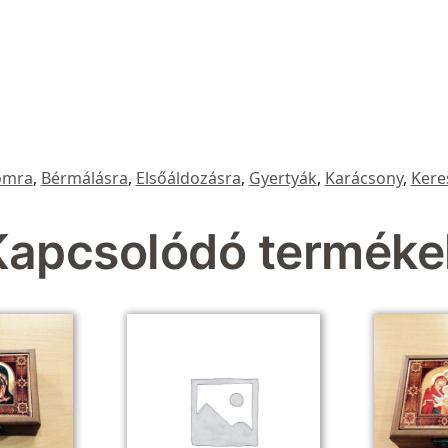
omra
,
Bérmálásra
,
Elsőáldozásra
,
Gyertyák
,
Karácsony
,
Kere
Kapcsolódó terméke