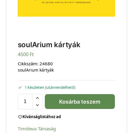
soulArium kártyák
4500
Ft
Cikkszám:
24680
soulArium kártyák
1 készleten (utánrendelhető)
Kosárba teszem
Kívánságlistához ad
Timóteus Társaság