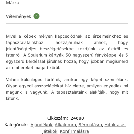
Márka
Vélemények
0
Mivel a képek mélyen kapcsolódnak az érzelmeinkhez és
tapasztalatainkhoz, hozzájárulnak ahhoz, hogy
jelentőségteljes beszélgetésekbe kezdjünk az életről és
Istenről. A Soularium kártyák 50 nagyszerű fényképpel és 5
egyszerű kérdéssel járulnak hozzá, hogy jobban megismerd
az embereket magad körül.
Valami különleges történik, amikor egy képet szemlélünk.
Olyan egyedi asszociációkat hív életre, amilyen egyediek mi
magunk is vagyunk. A tapasztalataink alakítják, hogy mit
látunk.
Cikkszám:
24680
Kategóriák:
Ajándékok
,
Alkalomra
,
Bérmálásra
,
Hitoktatás
,
Játékok
,
Konfirmálásra