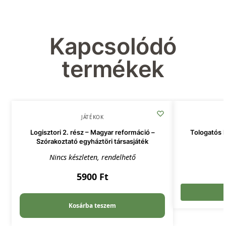
Kapcsolódó
termékek
JÁTÉKOK
Logisztori 2. rész – Magyar reformáció –
Tologatós k
Szórakoztató egyháztöri társasjáték
Nincs készleten, rendelhető
5900
Ft
Kosárba teszem