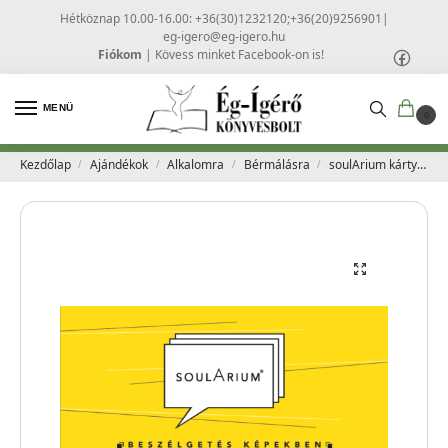
Hétköznap 10.00-16.00: +36(30)1232120;+36(20)9256901
|
eg-igero@eg-igero.hu
Fiókom
|
Kövess minket Facebook-on is!
MENÜ
0
Kezdőlap
Ajándékok
Alkalomra
Bérmálásra
soulArium kártyák
/
/
/
/