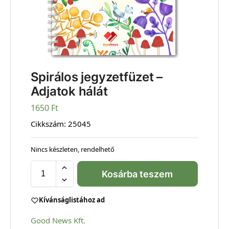
Spirálos jegyzetfüzet –
Adjatok hálát
1650
Ft
Cikkszám:
25045
Nincs készleten, rendelhető
Kosárba teszem
Kívánságlistához ad
Good News Kft.