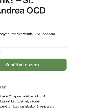
k? – Sr.
Andrea OCD
gyan imádkozzunk? – Sr. Johanna-
ő)
Kosárba teszem
érek
 akár 2 napon belül kiszállítjuk!
ktárral, két üzlethelyiséggel.
webáruházas vásárláskor érvényesek.