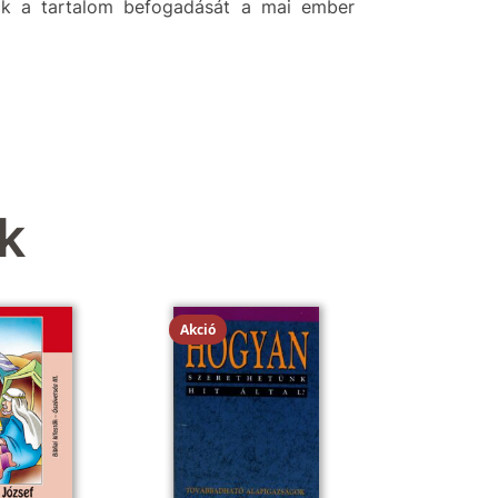
tik a tartalom befogadását a mai ember
k
Akció