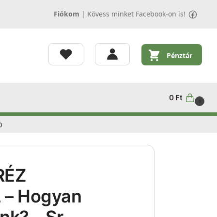
Fiókom
|
Kövess minket Facebook-on is!
Pénztár
0
Ft
0
D
RÉZ
 – Hogyan