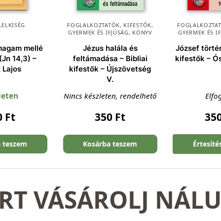
LELKISÉG
FOGLALKOZTATÓK, KIFESTŐK
,
FOGLALKOZTAT
GYERMEK ÉS IFJÚSÁG
,
KÖNYV
GYERMEK ÉS I
 magam mellé
Jézus halála és
József történ
(Jn 14,3) –
feltámadása – Bibliai
kifestők – Ós
 Lajos
kifestők – Újszövetség
V.
leten
Nincs készleten, rendelhető
Elfo
0
Ft
350
Ft
35
a teszem
Kosárba teszem
Értesíté
RT VÁSÁROLJ NÁL