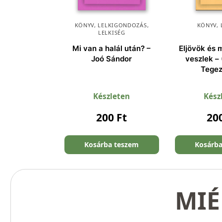
KÖNYV
,
LELKIGONDOZÁS
,
KÖNYV
,
LELKISÉG
Mi van a halál után? –
Eljövök és
Joó Sándor
veszlek – 
Tegez
Készleten
Kész
200
Ft
20
Kosárba teszem
Kosárb
MIÉ