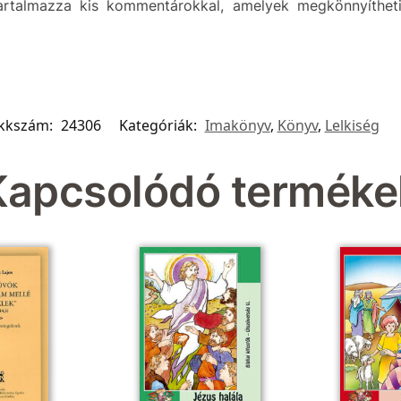
 tartalmazza kis kommentárokkal, amelyek megkönnyíthe
ikkszám:
24306
Kategóriák:
Imakönyv
,
Könyv
,
Lelkiség
Kapcsolódó terméke