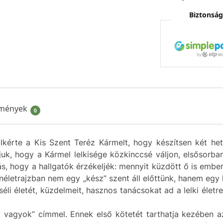
Biztonság
mények
0
lkérte a Kis Szent Teréz Kármelt, hogy készítsen két he
k, hogy a Kármel lelkisége közkinccsé váljon, elsősorban 
ás, hogy a hallgatók érzékeljék: mennyit küzdött ő is embe
néletrajzban nem egy „kész” szent áll előttünk, hanem egy
li életét, küzdelmeit, hasznos tanácsokat ad a lelki élet
d vagyok” címmel. Ennek első kötetét tarthatja kezében a