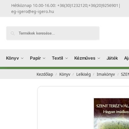
Hétköznap 10.00-16.00: +36(30)1232120;+36(20)9256901
|
eg-igero@eg-igero.hu
Keresés
Könyv
Papír
Textil
Kézműves
Játék
Aj
Kezdőlap
Könyv
Lelkiség
Imakönyv
SZE
/
/
/
/