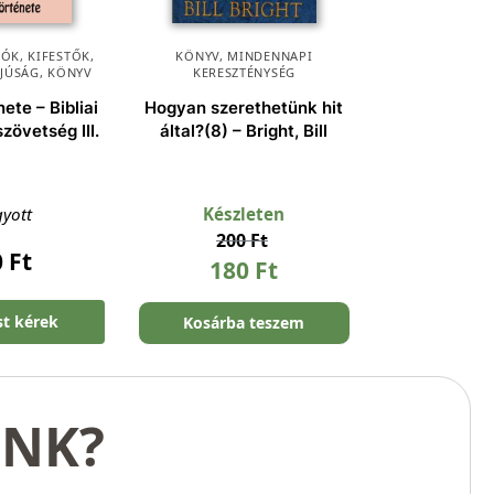
ÓK, KIFESTŐK
,
KÖNYV
,
MINDENNAPI
FJÚSÁG
,
KÖNYV
KERESZTÉNYSÉG
ete – Bibliai
Hogyan szerethetünk hit
zövetség III.
által?(8) – Bright, Bill
gyott
Készleten
200
Ft
0
Ft
180
Ft
st kérek
Kosárba teszem
UNK?