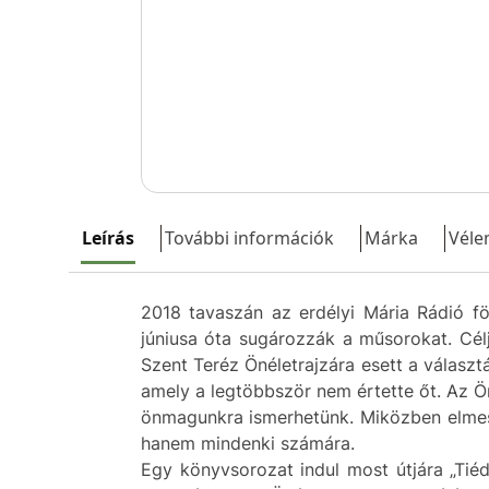
Leírás
További információk
Márka
Véle
2018 tavaszán az erdélyi Mária Rádió fö
júniusa óta sugározzák a műsorokat. Célju
Szent Teréz Önéletrajzára esett a választ
amely a legtöbbször nem értette őt. Az Ö
önmagunkra ismerhetünk. Miközben elmesé
hanem mindenki számára.
Egy könyvsorozat indul most útjára „Tié