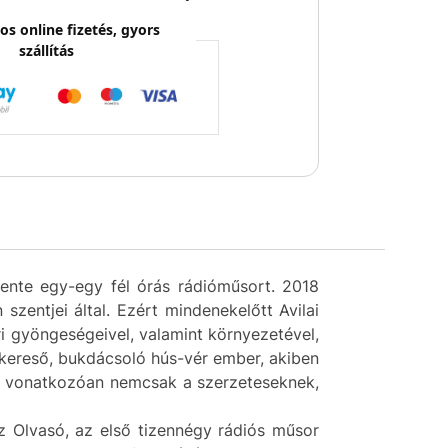
os online fizetés, gyors
szállítás
tente egy-egy fél órás rádióműsort. 2018
szentjei által. Ezért mindenekelőtt Avilai
ri gyöngeségeivel, valamint környezetével,
 kereső, bukdácsoló hús-vér ember, akiben
re vonatkozóan nemcsak a szerzeteseknek,
z Olvasó, az első tizennégy rádiós műsor