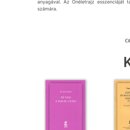
anyagával. Az Önéletrajz esszenciáját
számára.
C