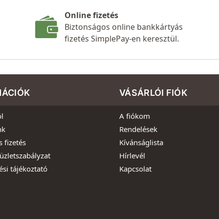
Online fizetés
Biztonságos online bankkártyás
fizetés SimplePay-en keresztül.
MÁCIÓK
VÁSÁRLÓI FIÓK
l
A fiókom
nk
Rendelések
s fizetés
Kívánságlista
üzletszabályzat
Hírlevél
ési tájékoztató
Kapcsolat