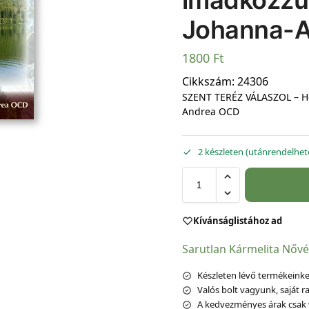
imádkozzun
Johanna-
1800
Ft
Cikkszám:
24306
SZENT TERÉZ VÁLASZOL – Ho
Andrea OCD
2 készleten (utánrendelhet
Kívánságlistához ad
Sarutlan Kármelita Nőv
Készleten lévő termékeinket
Valós bolt vagyunk, saját ra
A kedvezményes árak csak 