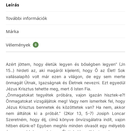
Leírás
További információk
Márka
Vélemények
0
Azért jöttem, hogy életük legyen és bőségben legyen” (Jn
15..) hirdeti az, aki magáról kijelenti, hogy Ő az Élet! Sok
vallásalapító volt már ezen a világon, de egy sem merte
önmagát Útnak, Igazságnak és Életnek nevezni. Ezt egyedül
Jézus Krisztus tehette meg, mert ő Isten Fia.
„Önmagatokat tegyétek próbára, vajon igazán hisztek-e?!
Önmagatokat vizsgáljátok meg! Vagy nem ismeritek fel, hogy
Jézus Krisztus bennetek és közöttetek van? Ha nem, akkor
nem álltátok ki a próbát.” (2Kor 13, 5-7) Josiph Loncar
Szeretném, hogy élj, című könyve önvizsgálatra indít, vajon
hitben élünk-e? Egyben meghív minden olvasót egy mélyebb