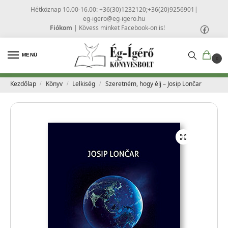
Hétköznap 10.00-16.00: +36(30)1232120;+36(20)9256901
|
eg-igero@eg-igero.hu
Fiókom
|
Kövess minket Facebook-on is!
MENÜ
0
Kezdőlap
Könyv
Lelkiség
Szeretném, hogy élj – Josip Lončar
/
/
/