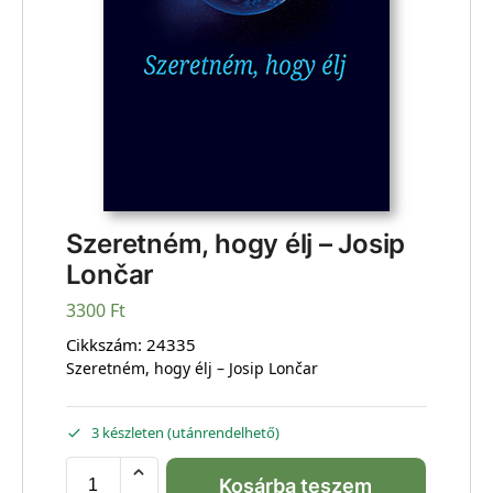
Szeretném, hogy élj – Josip
Lončar
3300
Ft
Cikkszám:
24335
Szeretném, hogy élj – Josip Lončar
3 készleten (utánrendelhető)
Kosárba teszem