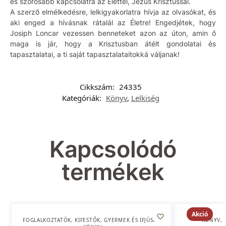
és szorosabb kapcsolatra az Élettel, Jézus Krisztussal.
A szerző elmélkedésre, lelkigyakorlatra hívja az olvasókat, és
aki enged a hívásnak rátalál az Életre! Engedjétek, hogy
Josiph Loncar vezessen benneteket azon az úton, amin ő
maga is jár, hogy a Krisztusban átélt gondolatai és
tapasztalatai, a ti saját tapasztalataitokká váljanak!
Cikkszám:
24335
Kategóriák:
Könyv
,
Lelkiség
Kapcsolódó
termékek
Akció
FOGLALKOZTATÓK, KIFESTŐK
,
GYERMEK ÉS IFJÚSÁG
,
KÖNYV
,