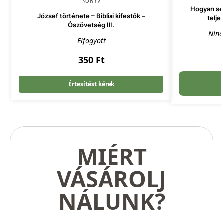
KÖNYV
Hogyan seg
József története – Bibliai kifestők –
telje
Ószövetség III.
Ninc
Elfogyott
350
Ft
Értesítést kérek
MIÉRT
VÁSÁROLJ
NÁLUNK?