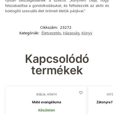
nyíltan beszélgessenek a szexről: „Könyvem célja, hogy
felszabadítsa a gondolkodásukat, és felfedezzék az aktív és
boldogító szexuális élet örömeit életük párjával.”
Cikkszám:
23272
Kategóriák:
Életvezetés
,
Házasság
,
Könyv
Kapcsolódó
termékek
BIBLIA
,
KÖNYV
HITE
Máté evangéliuma
Zátonyra fu
Készleten