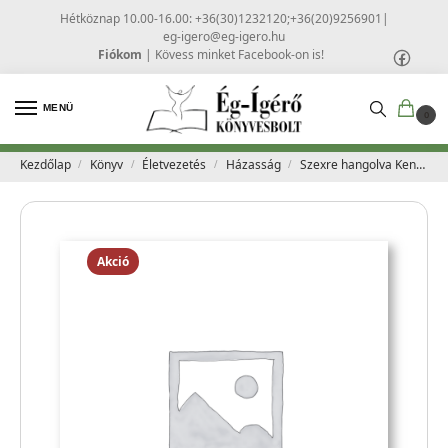
Hétköznap 10.00-16.00: +36(30)1232120;+36(20)9256901
|
eg-igero@eg-igero.hu
Fiókom
|
Kövess minket Facebook-on is!
MENÜ
0
Kezdőlap
Könyv
Életvezetés
Házasság
Szexre hangolva Kendőzetlenül a házassági intimitásról – Kevin Leman
/
/
/
/
Akció