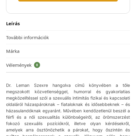
Leírás
További információk
Márka
Vélemények
0
Dr. Leman Szexre hangolva című könyvében a tőle
megszokott közvetlenséggel, humorral és gyakorlatias
megközelítéssel szól a szexuális intimitás fizikai és kapcsolati
oldaláról házaspároknak – fiataloknak és idősebbeknek – és
házasulandóknak egyaránt. Művében kendőzetlenül beszél a
férfi és a női szexualitás különbségeiről, az örömszerzést
fokozó szexuális pozíciókról, illetve olyan kérdésekről,
amelyek arra ösztönözhetik a párokat, hogy őszintén és