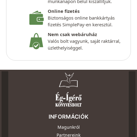
munkanapon belül kiszállítjuk.
Online fizetés
Biztonságos online bankkártyás
fizetés SimplePay-en keresztül.
Nem csak webáruház
Valós bolt vagyunk, saját raktárral,
üzlethelyiséggel.
INFORMÁCIÓK
Magunkról
Partnereink