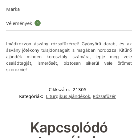
Márka
Vélemények
0
Imádkozzon ásvány rózsafüzérrel! Gyönyörű darab, és az
ásvány jótékony tulajdonságait is magában hordozza. Kitűnő
ajándék minden korosztály számára, lepje meg vele
családtagját, ismerősét, biztosan sikerül vele örömet
szereznie!
Cikkszám:
21305
Kategóriák:
Liturgikus ajándékok
,
Rózsafüzér
Kapcsolódó