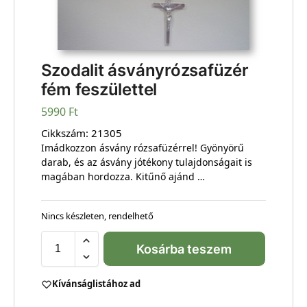
Szodalit ásványrózsafüzér
fém feszülettel
5990
Ft
Cikkszám:
21305
Imádkozzon ásvány rózsafüzérrel! Gyönyörű
darab, és az ásvány jótékony tulajdonságait is
magában hordozza. Kitűnő ajánd …
Nincs készleten, rendelhető
Kosárba teszem
Kívánságlistához ad