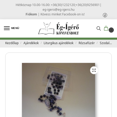
Hétköznap 10.00-16.00: +36(30)1232120;+36(20)9256901
|
eg-igero@eg-igero.hu
Fiókom
|
Kövess minket Facebook-on is!
MENÜ
0
Kezdőlap
Ajándékok
Liturgikus ajándékok
Rózsafüzér
Szodalit ásványrózsafüzér fém feszülettel
/
/
/
/