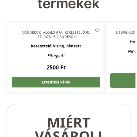
termékek
AJÁNDÉKOK
,
ALKALOMRA
,
KERESZTELŐRE
,
LITURGIKUS
LITURGIKUS AJÁNDÉKOK
Hem
Keresztelői kising, hímzett
Ninc
Elfogyott
2500
Ft
Értesítést kérek
MIÉRT
VÁSÁROLJ