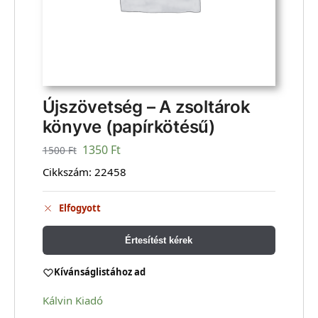
Újszövetség – A zsoltárok
könyve (papírkötésű)
1350
Ft
1500
Ft
Cikkszám:
22458
Elfogyott
Értesítést kérek
Kívánságlistához ad
Kálvin Kiadó