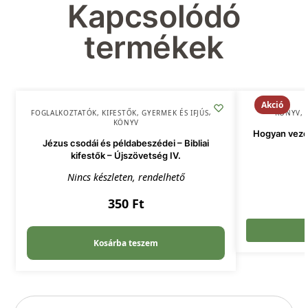
Kapcsolódó
termékek
Akció
FOGLALKOZTATÓK, KIFESTŐK
,
GYERMEK ÉS IFJÚSÁG
,
KÖNYV
,
KÖNYV
Hogyan veze
Jézus csodái és példabeszédei – Bibliai
kifestők – Újszövetség IV.
Nincs készleten, rendelhető
350
Ft
Kosárba teszem