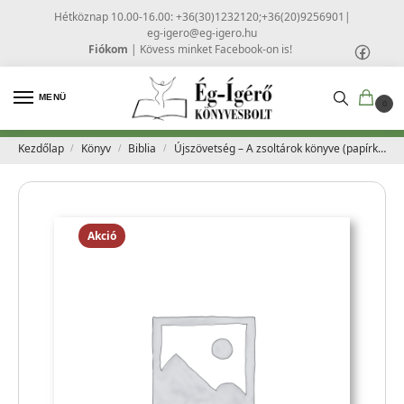
Hétköznap 10.00-16.00: +36(30)1232120;+36(20)9256901
|
eg-igero@eg-igero.hu
Fiókom
|
Kövess minket Facebook-on is!
MENÜ
0
Kezdőlap
Könyv
Biblia
Újszövetség – A zsoltárok könyve (papírkötésű)
/
/
/
Akció