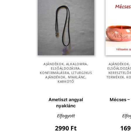
AJÁNDÉKOK
,
ALKALOMRA
,
AJÁNDÉKOK
ELSŐÁLDOZÁSRA
,
ELSŐÁLDOZÁ
KONFIRMÁLÁSRA
,
LITURGIKUS
KERESZTELŐ
AJÁNDÉKOK
,
NYAKLÁNC,
TERMÉKEK
,
KO
KARKÖTŐ
Ametiszt angyal
Mécses –
nyaklánc
Elfogyott
Elfo
2990
Ft
16