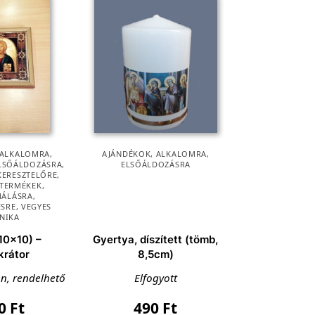
ALKALOMRA
,
AJÁNDÉKOK
,
ALKALOMRA
,
LSŐÁLDOZÁSRA
,
ELSŐÁLDOZÁSRA
KERESZTELŐRE
,
 TERMÉKEK
,
MÁLÁSRA
,
ÉSRE
,
VEGYES
NIKA
10×10) –
Gyertya, díszített (tömb,
krátor
8,5cm)
en, rendelhető
Elfogyott
90
Ft
490
Ft