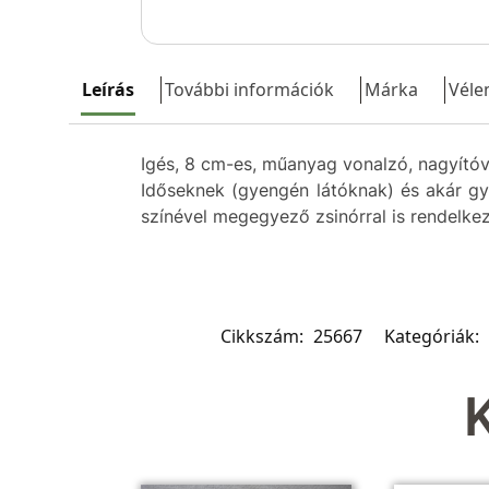
Leírás
További információk
Márka
Véle
Igés, 8 cm-es, műanyag vonalzó, nagyítóva
Időseknek (gyengén látóknak) és akár gyer
színével megegyező zsinórral is rendelke
Cikkszám:
25667
Kategóriák: