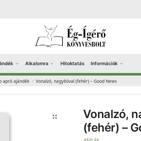
ándék
Alkalomra
Hitoktatás
Információk
b apró ajándék
Vonalzó, nagyítóval (fehér) – Good News
/
Vonalzó, n
(fehér) – 
450
Ft