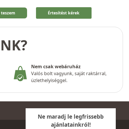
 teszem
Értesítést kérek
UNK?
Nem csak webáruház
Valós bolt vagyunk, saját raktárral,
üzlethelyiséggel.
Ne maradj le legfrissebb
ajánlatainkról!