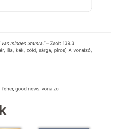
 van minden utamra.”
– Zsolt 139.3
 lila, kék, zöld, sárga, piros) A vonalzó,
:
feher
,
good news
,
vonalzo
k