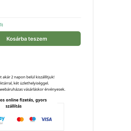
ő)
Kosárba teszem
 akár 2 napon belül kiszállítjuk!
ktárral, két üzlethelyiséggel.
webáruházas vásárláskor érvényesek.
os online fizetés, gyors
szállítás