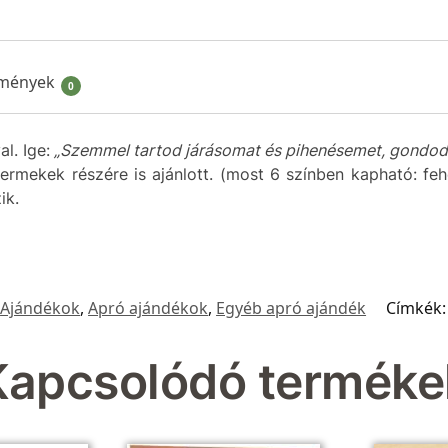
mények
0
l. Ige:
„Szemmel tartod járásomat és pihenésemet, gondod
mekek részére is ajánlott. (most 6 színben kapható: fehér,
zik.
Ajándékok
,
Apró ajándékok
,
Egyéb apró ajándék
Címkék
Kapcsolódó terméke