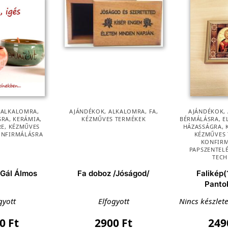
,
ALKALOMRA
,
AJÁNDÉKOK
,
ALKALOMRA
,
FA
,
AJÁNDÉKOK
,
SRA
,
KERÁMIA
,
KÉZMŰVES TERMÉKEK
BÉRMÁLÁSRA
,
E
RE
,
KÉZMŰVES
HÁZASSÁGRA
,
NFIRMÁLÁSRA
KÉZMŰVES
KONFIR
PAPSZENTEL
TECH
 Gál Álmos
Fa doboz /Jóságod/
Falikép(
Panto
gyott
Elfogyott
Nincs készlet
90
Ft
2900
Ft
24