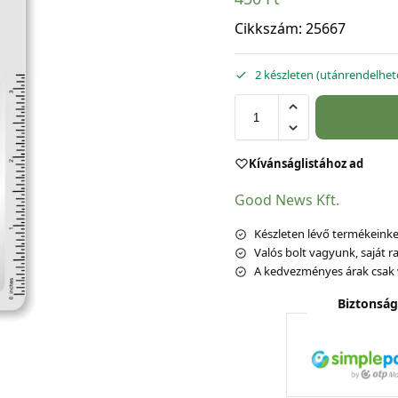
Cikkszám:
25667
2 készleten (utánrendelhet
Kívánságlistához ad
Good News Kft.
Készleten lévő termékeinket
Valós bolt vagyunk, saját ra
A kedvezményes árak csak 
Biztonság