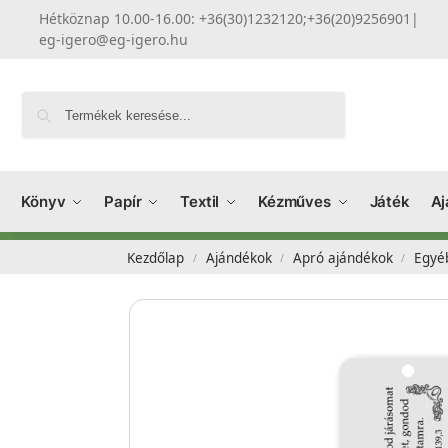
Hétköznap 10.00-16.00: +36(30)1232120;+36(20)9256901
|
eg-igero@eg-igero.hu
Keresés
Könyv
Papír
Textil
Kézműves
Játék
Aj
Kezdőlap
Ajándékok
Apró ajándékok
Egyé
/
/
/