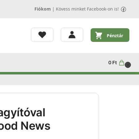
Fiókom
|
Kövess minket Facebook-on is!
Pénztár
0
Ft
0
agyítóval
Good News