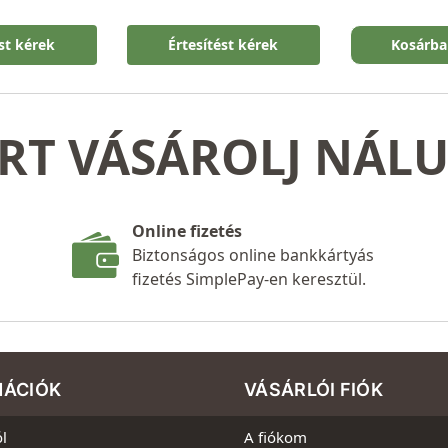
ést kérek
Értesítést kérek
Kosárba
RT VÁSÁROLJ NÁL
Online fizetés
Biztonságos online bankkártyás
fizetés SimplePay-en keresztül.
MÁCIÓK
VÁSÁRLÓI FIÓK
l
A fiókom