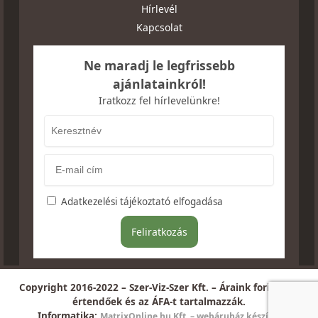
Hírlevél
Kapcsolat
Ne maradj le legfrissebb
ajánlatainkról!
Iratkozz fel hírlevelünkre!
Adatkezelési tájékoztató elfogadása
Copyright 2016-2022 – Szer-Viz-Szer Kft. – Áraink forintban
értendőek és az ÁFA-t tartalmazzák.
Informatika:
MatrixOnline.hu Kft. – webáruház készítés