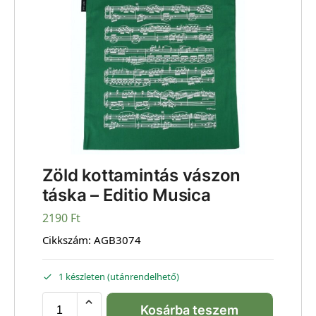
Zöld kottamintás vászon
táska – Editio Musica
2190
Ft
Cikkszám:
AGB3074
1 készleten (utánrendelhető)
Kosárba teszem