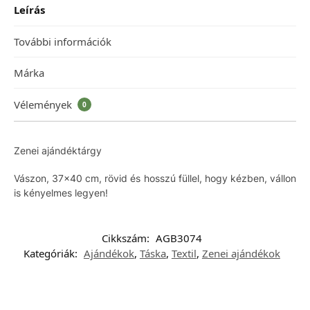
Leírás
További információk
Márka
Vélemények
0
Zenei ajándéktárgy
Vászon, 37×40 cm, rövid és hosszú füllel, hogy kézben, vállon
is kényelmes legyen!
Cikkszám:
AGB3074
Kategóriák:
Ajándékok
,
Táska
,
Textil
,
Zenei ajándékok