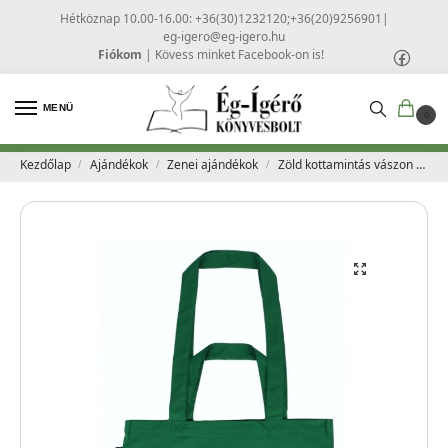
Hétköznap 10.00-16.00: +36(30)1232120;+36(20)9256901
|
eg-igero@eg-igero.hu
Fiókom
|
Kövess minket Facebook-on is!
MENÜ
0
Kezdőlap
Ajándékok
Zenei ajándékok
Zöld kottamintás vászon táska – Editio Musica
/
/
/