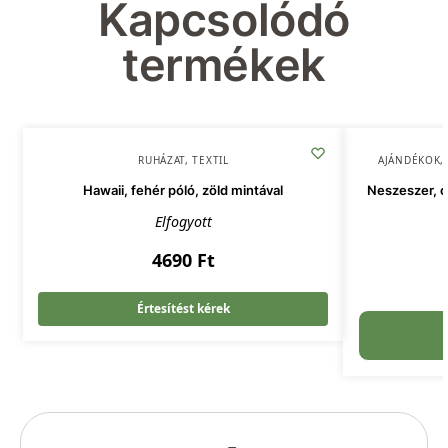
Kapcsolódó
termékek
RUHÁZAT
,
TEXTIL
AJÁNDÉKOK
,
Hawaii, fehér póló, zöld mintával
Neszeszer, c
Elfogyott
4690
Ft
Értesítést kérek