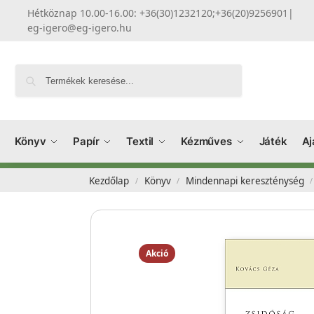
Hétköznap 10.00-16.00: +36(30)1232120;+36(20)9256901
|
eg-igero@eg-igero.hu
Keresés
Könyv
Papír
Textil
Kézműves
Játék
Aj
Kezdőlap
Könyv
Mindennapi kereszténység
/
/
/
Akció