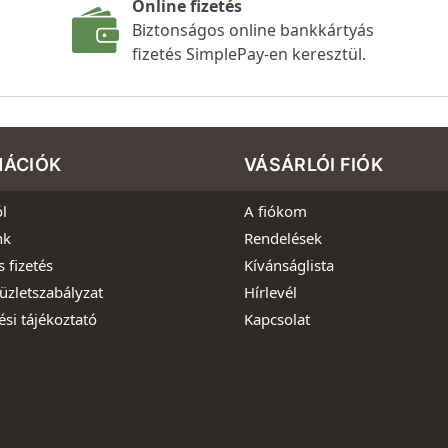
Online fizetés
Biztonságos online bankkártyás
fizetés SimplePay-en keresztül.
MÁCIÓK
VÁSÁRLÓI FIÓK
l
A fiókom
nk
Rendelések
s fizetés
Kívánságlista
üzletszabályzat
Hírlevél
ési tájékoztató
Kapcsolat