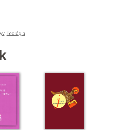
yv
,
Teológia
k