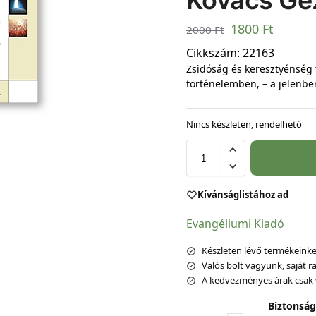
Kovács Gé
1800
Ft
2000
Ft
Cikkszám:
22163
Zsidóság és keresztyénség 
történelemben, – a jelenbe
Nincs készleten, rendelhető
Kívánságlistához ad
Evangéliumi Kiadó
Készleten lévő termékeinket
Valós bolt vagyunk, saját ra
A kedvezményes árak csak 
Biztonság