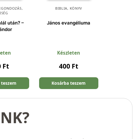
KIGONDOZÁS
,
BIBLIA
,
KÖNYV
ISÉG
lál után? –
János evangéliuma
ándor
leten
Készleten
0
Ft
400
Ft
 teszem
Kosárba teszem
UNK?