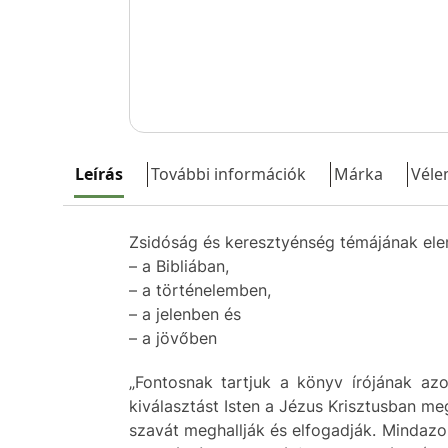
Leírás
További információk
Márka
Véle
Zsidóság és keresztyénség témájának el
– a Bibliában,
– a történelemben,
– a jelenben és
– a jövőben
„Fontosnak tartjuk a könyv írójának azo
kiválasztást Isten a Jézus Krisztusban me
szavát meghallják és elfogadják. Mindazok,