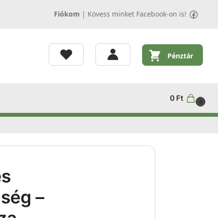
Fiókom
|
Kövess minket Facebook-on is!
Pénztár
0
Ft
0
és
ség –