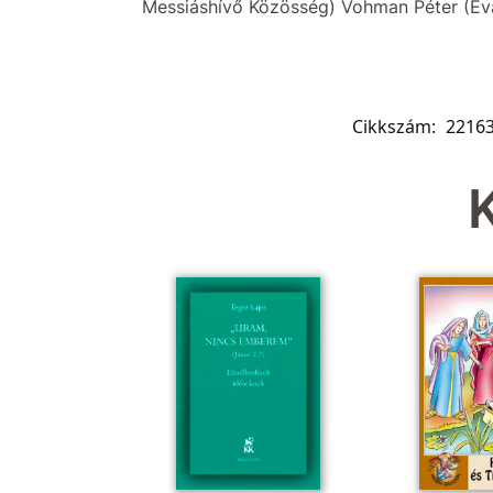
Messiáshívő Közösség) Vohman Péter (Ev
Cikkszám:
2216