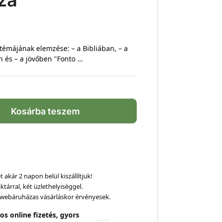
za
témájának elemzése: – a Bibliában, – a
n és – a jövőben "Fonto …
Kosárba teszem
 akár 2 napon belül kiszállítjuk!
ktárral, két üzlethelyiséggel.
webáruházas vásárláskor érvényesek.
os online fizetés, gyors