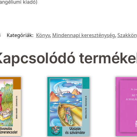
angéliumi kiadó)
3
Kategóriák:
Könyv
,
Mindennapi kereszténység
,
Szakkön
Kapcsolódó terméke