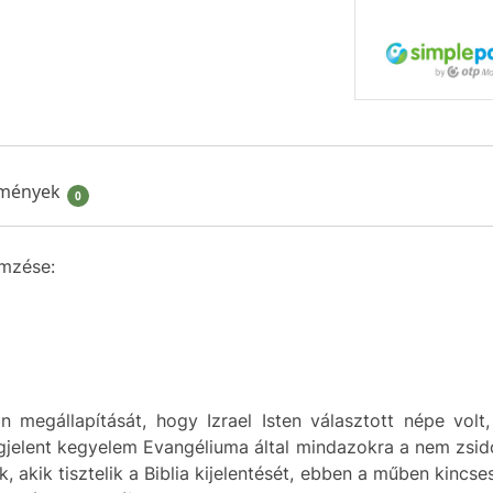
mények
0
emzése:
n megállapítását, hogy Izrael Isten választott népe volt
gjelent kegyelem Evangéliuma által mindazokra a nem zsidók
 akik tisztelik a Biblia kijelentését, ebben a műben kincs