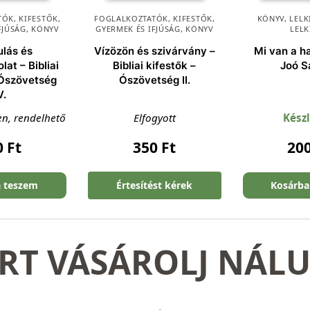
ÓK, KIFESTŐK
,
FOGLALKOZTATÓK, KIFESTŐK
,
KÖNYV
,
LEL
FJÚSÁG
,
KÖNYV
GYERMEK ÉS IFJÚSÁG
,
KÖNYV
LELK
ulás és
Vízözön és szivárvány –
Mi van a ha
lat – Bibliai
Bibliai kifestők –
Joó S
 Ószövetség
Ószövetség II.
V.
en, rendelhető
Elfogyott
Kész
0
Ft
350
Ft
20
a teszem
Értesítést kérek
Kosárba
RT VÁSÁROLJ NÁL