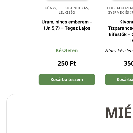
KÖNYV
,
LELKIGONDOZÁS
,
FOGLALKOZTAT
LELKISÉG
GYERMEK ÉS I
Uram, nincs emberem –
Kivon
(Jn 5,7) – Tegez Lajos
Tízparancso
kifestők –
I
Készleten
Nincs készlet
250
Ft
35
Kosárba teszem
Kosárb
MIÉ