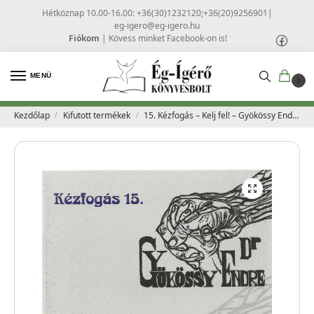
Hétköznap 10.00-16.00: +36(30)1232120;+36(20)9256901
|
eg-igero@eg-igero.hu
Fiókom
|
Kövess minket Facebook-on is!
MENÜ
0
Kezdőlap
Kifutott termékek
15. Kézfogás – Kelj fel! – Gyökössy Endre
/
/