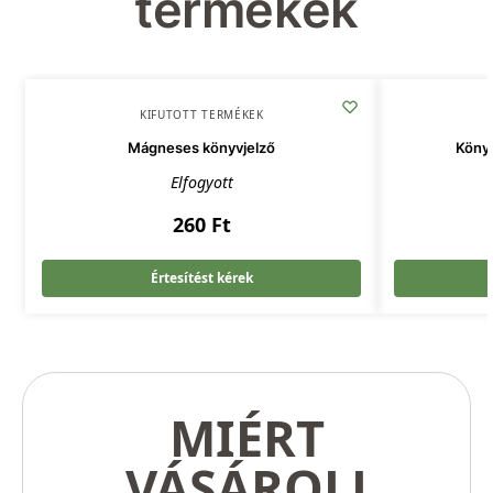
termékek
KIFUTOTT TERMÉKEK
Mágneses könyvjelző
Köny
Elfogyott
260
Ft
Értesítést kérek
MIÉRT
VÁSÁROLJ