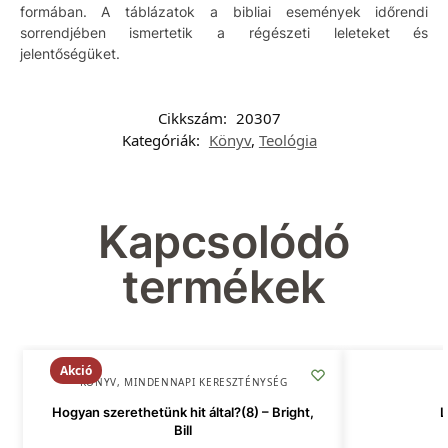
formában. A táblázatok a bibliai események időrendi
sorrendjében ismertetik a régészeti leleteket és
jelentőségüket.
Cikkszám:
20307
Kategóriák:
Könyv
,
Teológia
Kapcsolódó
termékek
Akció
KÖNYV
,
MINDENNAPI KERESZTÉNYSÉG
Hogyan szerethetünk hit által?(8) – Bright,
L
Bill