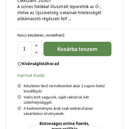
Cikkszám:
20307
A színes fotókkal illusztrált leporellók az Ó-,
illetve az Újszövetség iratainak hitelességét
alátámasztó régészeti felf …
Nincs készleten, rendelhető
Kosárba teszem
Kívánságlistához ad
Harmat Kiadó
Készleten lévő termékeinket akár 2 napon belül
kiszállítjuk!
Valós bolt vagyunk, saját raktárral, két
üzlethelyiséggel.
A kedvezményes árak csak webáruházas
vásárláskor érvényesek.
Biztonságos online fizetés,
gyors szállítás