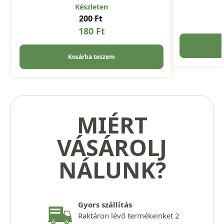
Készleten
200
Ft
180
Ft
Kosárba teszem
MIÉRT
VÁSÁROLJ
NÁLUNK?
Gyors szállítás
Raktáron lévő termékeinket 2