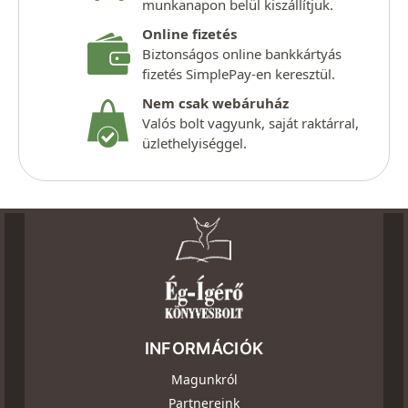
munkanapon belül kiszállítjuk.
Online fizetés
Biztonságos online bankkártyás
fizetés SimplePay-en keresztül.
Nem csak webáruház
Valós bolt vagyunk, saját raktárral,
üzlethelyiséggel.
INFORMÁCIÓK
Magunkról
Partnereink