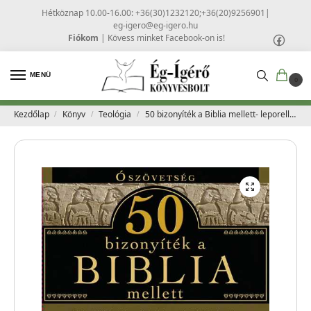
Hétköznap 10.00-16.00: +36(30)1232120;+36(20)9256901
|
eg-igero@eg-igero.hu
Fiókom
|
Kövess minket Facebook-on is!
MENÜ
0
Kezdőlap
Könyv
Teológia
50 bizonyíték a Biblia mellett- leporelló – Ószövetség
/
/
/