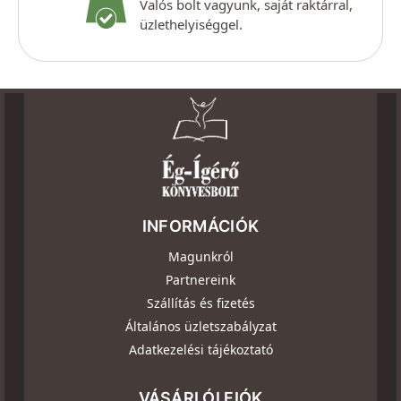
Valós bolt vagyunk, saját raktárral,
üzlethelyiséggel.
INFORMÁCIÓK
Magunkról
Partnereink
Szállítás és fizetés
Általános üzletszabályzat
Adatkezelési tájékoztató
VÁSÁRLÓI FIÓK