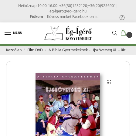
Hétköznap 10.00-16.00: +36(30)1232120;+36(20)9256901
|
eg-igero@eg-igero.hu
Fiókom
|
Kövess minket Facebook-on is!
MENÜ
0
Kezdőlap
Film DVD
A Biblia Gyermekeknek – Újszövetség XI. – Richard Rich
/
/