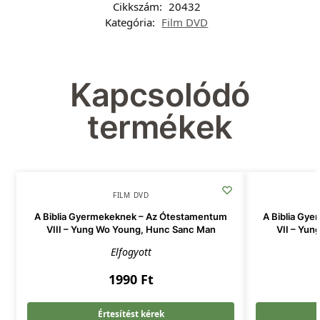
Cikkszám:
20432
Kategória:
Film DVD
Kapcsolódó
termékek
FILM DVD
A Biblia Gyermekeknek – Az Ótestamentum
A Biblia Gy
VIII – Yung Wo Young, Hunc Sanc Man
VII – Yu
Elfogyott
1990
Ft
Értesítést kérek