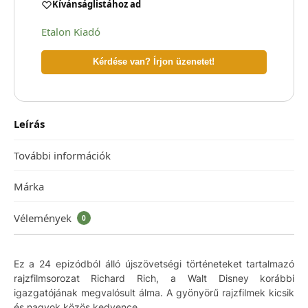
Kívánságlistához ad
Etalon Kiadó
Kérdése van? Írjon üzenetet!
Leírás
További információk
Márka
Vélemények
0
Ez a 24 epizódból álló újszövetségi történeteket tartalmazó
rajzfilmsorozat Richard Rich, a Walt Disney korábbi
igazgatójának megvalósult álma. A gyönyörű rajzfilmek kicsik
és nagyok közös kedvence.