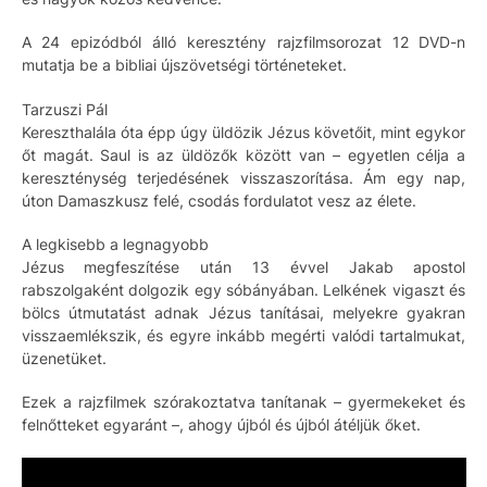
A 24 epizódból álló keresztény rajzfilmsorozat 12 DVD-n
mutatja be a bibliai újszövetségi történeteket.
Tarzuszi Pál
Kereszthalála óta épp úgy üldözik Jézus követőit, mint egykor
őt magát. Saul is az üldözők között van – egyetlen célja a
kereszténység terjedésének visszaszorítása. Ám egy nap,
úton Damaszkusz felé, csodás fordulatot vesz az élete.
A legkisebb a legnagyobb
Jézus megfeszítése után 13 évvel Jakab apostol
rabszolgaként dolgozik egy sóbányában. Lelkének vigaszt és
bölcs útmutatást adnak Jézus tanításai, melyekre gyakran
visszaemlékszik, és egyre inkább megérti valódi tartalmukat,
üzenetüket.
Ezek a rajzfilmek szórakoztatva tanítanak – gyermekeket és
felnőtteket egyaránt –, ahogy újból és újból átéljük őket.