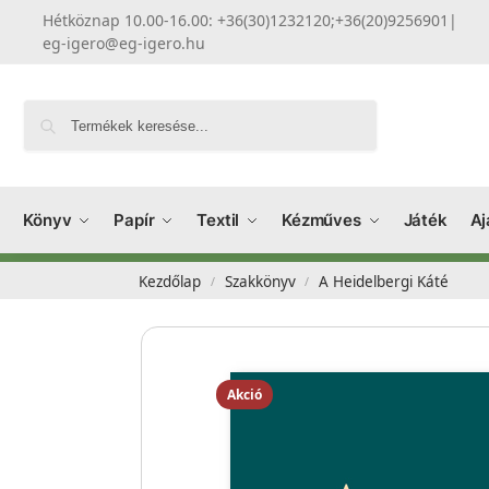
Hétköznap 10.00-16.00: +36(30)1232120;+36(20)9256901
|
eg-igero@eg-igero.hu
Keresés
Könyv
Papír
Textil
Kézműves
Játék
Aj
Kezdőlap
Szakkönyv
A Heidelbergi Káté
/
/
Akció