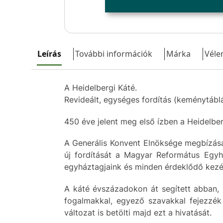
Leírás
További információk
Márka
Véle
A Heidelbergi Káté.
Revideált, egységes fordítás (keménytáblá
450 éve jelent meg első ízben a Heidelber
A Generális Konvent Elnöksége megbízásá
új fordítását a Magyar Református Egyhá
egyháztagjaink és minden érdeklődő kezébe
A káté évszázadokon át segített abban,
fogalmakkal, egyező szavakkal fejezzék
változat is betölti majd ezt a hivatását.