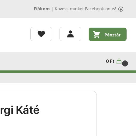
Fiókom
|
Kövess minket Facebook-on is!
Pénztár
0
Ft
0
rgi Káté