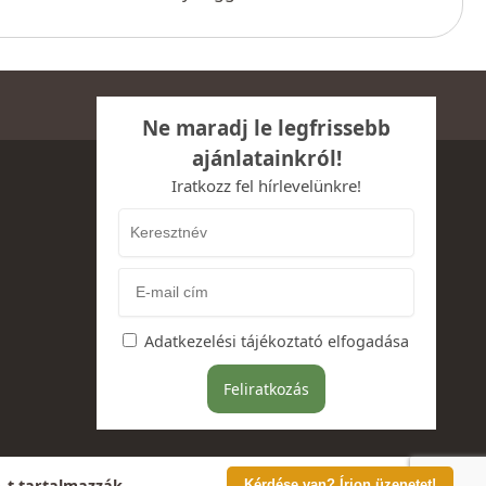
Ne maradj le legfrissebb
ajánlatainkról!
Iratkozz fel hírlevelünkre!
Adatkezelési tájékoztató elfogadása
A-t tartalmazzák.
Kérdése van? Írjon üzenetet!