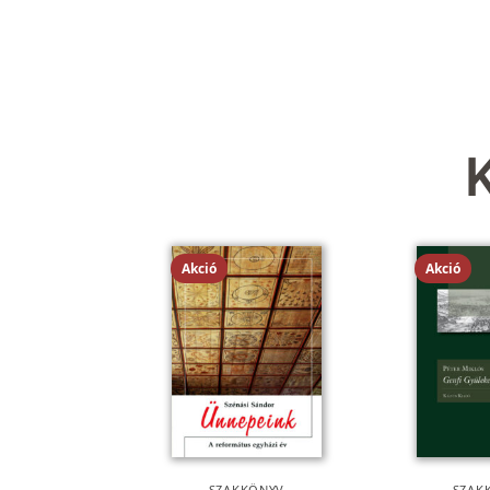
Akció
Akció
SZAKKÖNYV
SZAK