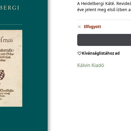
A Heidelbergi Káté. Revideá
éve jelent meg első ízben a
Elfogyott
Kívánságlistához ad
Kálvin Kiadó