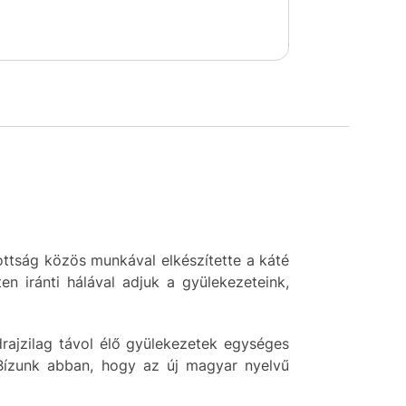
ttság közös munkával elkészítette a káté
n iránti hálával adjuk a gyülekezeteink,
ajzilag távol élő gyülekezetek egységes
 Bízunk abban, hogy az új magyar nyelvű