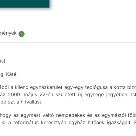
mények
0
s).
gi Káté.
ból a kilenc egyházkerület egy-egy teológusa alkotta bizo
z 2009. május 22-én született új egysége jegyében. Iste
 ezt a hitvallást.
 hogy az egymást váltó nemzedékek és az egymástól földr
 ki a református keresztyén egyház hitének igazságait.