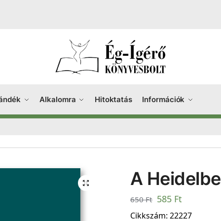
ándék
Alkalomra
Hitoktatás
Információk
A Heidelbe
585
Ft
650
Ft
Cikkszám:
22227