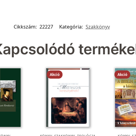
Cikkszám:
22227
Kategória:
Szakkönyv
Kapcsolódó terméke
Akció
Akció
KÖNYV
KÖNYV
,
SZAKKÖNYV
,
TEOLÓGIA
KÖNYV
,
S