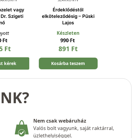
pzelet vagy
Érdeklődéstől
Dr. Szigeti
elköteleződésig – Püski
nő
Lajos
gyott
Készleten
0
Ft
990
Ft
65
Ft
891
Ft
st kérek
Kosárba teszem
UNK?
Nem csak webáruház
Valós bolt vagyunk, saját raktárral,
üzlethelyiséggel.