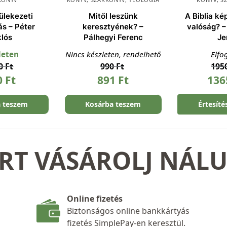
ülekezeti
Mitől leszünk
A Biblia ké
ás – Péter
keresztyének? –
valóság? – 
klós
Pálhegyi Ferenc
Je
leten
Nincs készleten, rendelhető
Elfo
00
Ft
990
Ft
195
0
Ft
891
Ft
13
a teszem
Kosárba teszem
Értesíté
RT VÁSÁROLJ NÁL
Online fizetés
Biztonságos online bankkártyás
fizetés SimplePay-en keresztül.