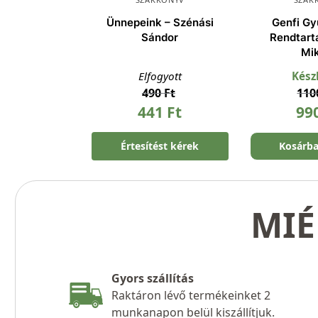
Ünnepeink – Szénási
Genfi Gy
Sándor
Rendtart
Mi
Elfogyott
Kész
490
Ft
11
441
Ft
99
Értesítést kérek
Kosárb
MIÉ
Gyors szállítás
Raktáron lévő termékeinket 2
munkanapon belül kiszállítjuk.