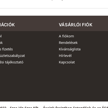
MÁCIÓK
VÁSÁRLÓI FIÓK
l
A fiókom
nk
Rendelések
s fizetés
Kívánságlista
üzletszabályzat
Hírlevél
ési tájékoztató
Kapcsolat
022 – Szer-Viz-Szer Kft. – Áraink forintban értendőek és az ÁF