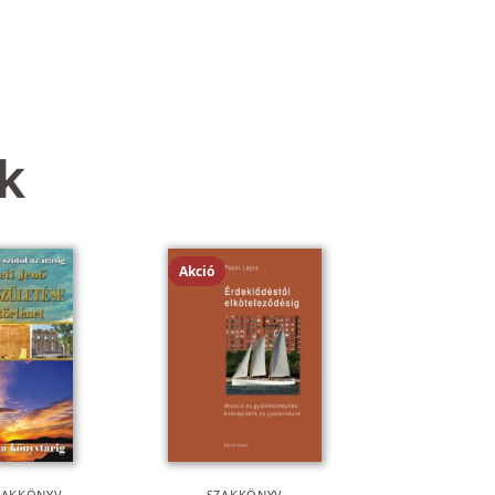
k
Akció
ZAKKÖNYV
SZAKKÖNYV