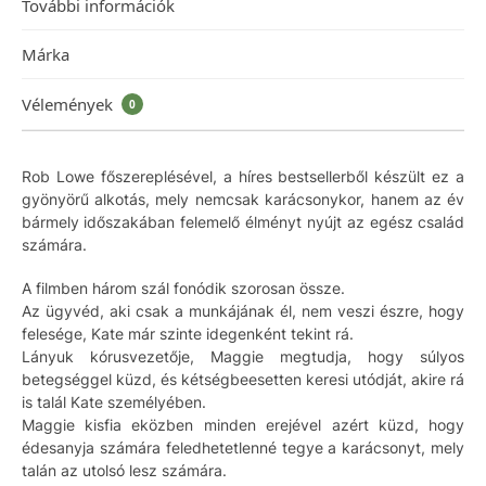
További információk
Márka
Vélemények
0
Rob Lowe főszereplésével, a híres bestsellerből készült ez a
gyönyörű alkotás, mely nemcsak karácsonykor, hanem az év
bármely időszakában felemelő élményt nyújt az egész család
számára.
A filmben három szál fonódik szorosan össze.
Az ügyvéd, aki csak a munkájának él, nem veszi észre, hogy
felesége, Kate már szinte idegenként tekint rá.
Lányuk kórusvezetője, Maggie megtudja, hogy súlyos
betegséggel küzd, és kétségbeesetten keresi utódját, akire rá
is talál Kate személyében.
Maggie kisfia eközben minden erejével azért küzd, hogy
édesanyja számára feledhetetlenné tegye a karácsonyt, mely
talán az utolsó lesz számára.