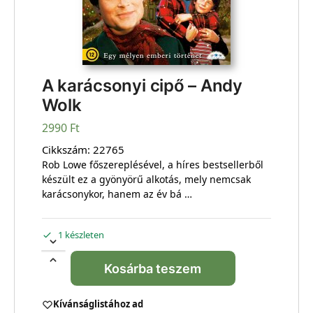
A karácsonyi cipő – Andy
Wolk
2990
Ft
Cikkszám:
22765
Rob Lowe főszereplésével, a híres bestsellerből
készült ez a gyönyörű alkotás, mely nemcsak
karácsonykor, hanem az év bá …
1 készleten
Kosárba teszem
Kívánságlistához ad