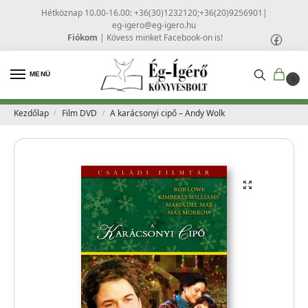
Hétköznap 10.00-16.00: +36(30)1232120;+36(20)9256901
|
eg-igero@eg-igero.hu
Fiókom
|
Kövess minket Facebook-on is!
MENÜ
0
Kezdőlap
Film DVD
A karácsonyi cipő – Andy Wolk
/
/