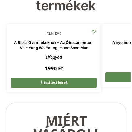
termékek
FILM DVD
A Biblia Gyermekeknek – Az Ótestamentum
A nyomorul
VII – Yung Wo Young, Hunc Sanc Man
Elfogyott
1990
Ft
Értesítést kérek
MIÉRT