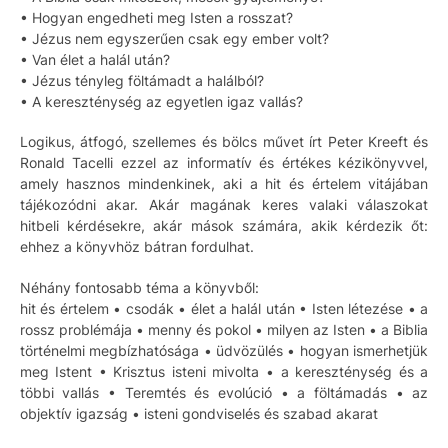
• Hogyan engedheti meg Isten a rosszat?
• Jézus nem egyszerűen csak egy ember volt?
• Van élet a halál után?
• Jézus tényleg föltámadt a halálból?
• A kereszténység az egyetlen igaz vallás?
Logikus, átfogó, szellemes és bölcs művet írt Peter Kreeft és
Ronald Tacelli ezzel az informatív és értékes kézikönyvvel,
amely hasznos mindenkinek, aki a hit és értelem vitájában
tájékozódni akar. Akár magának keres valaki válaszokat
hitbeli kérdésekre, akár mások számára, akik kérdezik őt:
ehhez a könyvhöz bátran fordulhat.
Néhány fontosabb téma a könyvből:
hit és értelem • csodák • élet a halál után • Isten létezése • a
rossz problémája • menny és pokol • milyen az Isten • a Biblia
történelmi megbízhatósága • üdvözülés • hogyan ismerhetjük
meg Istent • Krisztus isteni mivolta • a kereszténység és a
többi vallás • Teremtés és evolúció • a föltámadás • az
objektív igazság • isteni gondviselés és szabad akarat