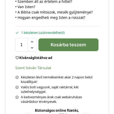
• Szemben áll az értelem a hittel?
• Van Isten?
• A Biblia csak mítoszok, mesék gyűjteménye?
• Hogyan engedheti meg Isten a rosszat?
1 készleten (utánrendelhető)
Kosárba teszem
Kívánságlistához ad
Szent István Társulat
Készleten lévő termékeinket akár 2 napon belül
kiszállítjuk!
Valós bolt vagyunk, saját raktárral, két
üzlethelyiséggel.
A kedvezményes árak csak webáruházas
vásárláskor érvényesek.
Biztonságos online fizetés,