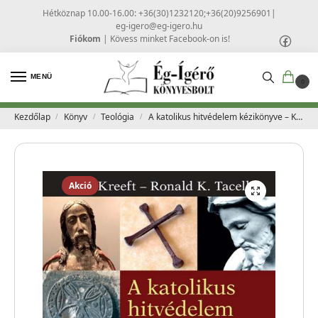
Hétköznap 10.00-16.00: +36(30)1232120;+36(20)9256901
|
eg-igero@eg-igero.hu
Fiókom
|
Kövess minket Facebook-on is!
MENÜ
0
Kezdőlap
Könyv
Teológia
A katolikus hitvédelem kézikönyve – Kreeft, Peter – Tacelli, Ronald K.
/
/
/
Akció