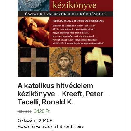
A katolikus hitvédelem
kézikönyve – Kreeft, Peter –
Tacelli, Ronald K.
3420
Ft
3800
Ft
Cikkszám:
24469
Észszerű válaszok a hit kérdéseire