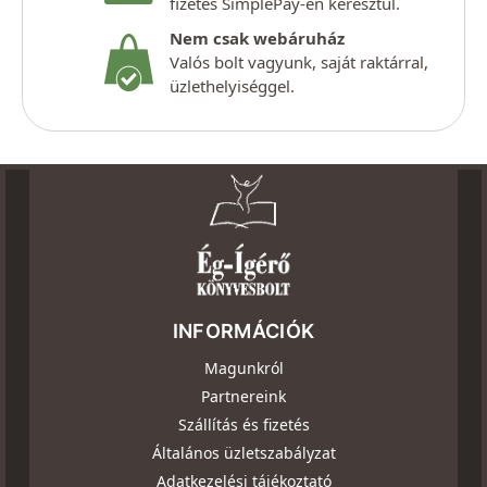
fizetés SimplePay-en keresztül.
Nem csak webáruház
Valós bolt vagyunk, saját raktárral,
üzlethelyiséggel.
INFORMÁCIÓK
Magunkról
Partnereink
Szállítás és fizetés
Általános üzletszabályzat
Adatkezelési tájékoztató