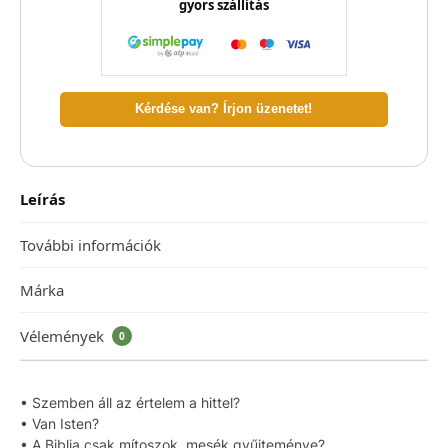
gyors szállítás
Kérdése van? Írjon üzenetet!
Leírás
További információk
Márka
Vélemények
0
• Szemben áll az értelem a hittel?
• Van Isten?
• A Biblia csak mítoszok, mesék gyűjteménye?