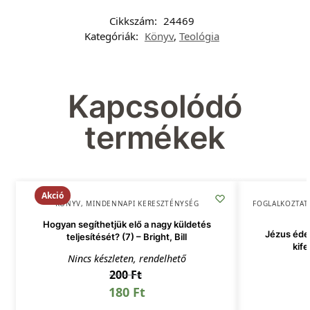
Cikkszám:
24469
Kategóriák:
Könyv
,
Teológia
Kapcsolódó
termékek
Akció
KÖNYV
,
MINDENNAPI KERESZTÉNYSÉG
FOGLALKOZTAT
Hogyan segíthetjük elő a nagy küldetés
Jézus édes
teljesítését? (7) – Bright, Bill
kife
Nincs készleten, rendelhető
200
Ft
180
Ft