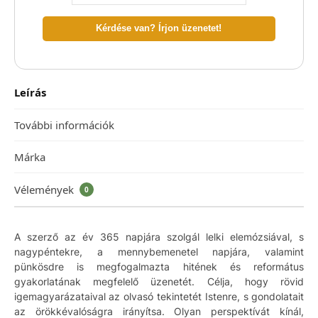
Kérdése van? Írjon üzenetet!
Leírás
További információk
Márka
Vélemények
0
A szerző az év 365 napjára szolgál lelki elemózsiával, s
nagypéntekre, a mennybemenetel napjára, valamint
pünkösdre is megfogalmazta hitének és református
gyakorlatának megfelelő üzenetét. Célja, hogy rövid
igemagyarázataival az olvasó tekintetét Istenre, s gondolatait
az örökkévalóságra irányítsa. Olyan perspektívát kínál,