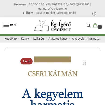
Hétköznap 10.00-16.00: +36(30)1232120;+36(20)9256901
|
eg-igero@eg-igero.hu
Fiókom
|
Kövess minket Facebook-on is!
MENÜ
0
Kezdőlap
Könyv
Lelkiség
Áhitatos könyv
A kegyelem harmatja – Cseri Kálmán
/
/
/
/
Akció