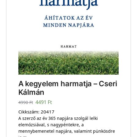
A kegyelem harmatja – Cseri
Kálmán
4491
Ft
4990
Ft
Cikkszám:
20417
A szerző az év 365 napjára szolgál lelki
elemózsiával, s nagypéntekre, a
mennybemenetel napjára, valamint pünkösdre