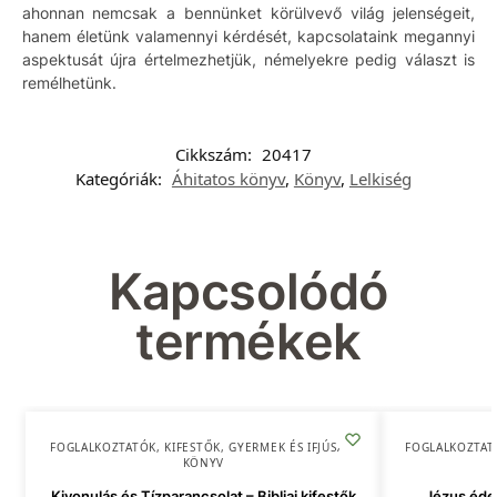
ahonnan nemcsak a bennünket körülvevő világ jelenségeit,
hanem életünk valamennyi kérdését, kapcsolataink megannyi
aspektusát újra értelmezhetjük, némelyekre pedig választ is
remélhetünk.
Cikkszám:
20417
Kategóriák:
Áhitatos könyv
,
Könyv
,
Lelkiség
Kapcsolódó
termékek
FOGLALKOZTATÓK, KIFESTŐK
,
GYERMEK ÉS IFJÚSÁG
,
FOGLALKOZTAT
KÖNYV
Kivonulás és Tízparancsolat – Bibliai kifestők
Jézus édes