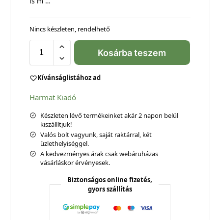
is m …
Nincs készleten, rendelhető
Kosárba teszem
Kívánságlistához ad
Harmat Kiadó
Készleten lévő termékeinket akár 2 napon belül
kiszállítjuk!
Valós bolt vagyunk, saját raktárral, két
üzlethelyiséggel.
A kedvezményes árak csak webáruházas
vásárláskor érvényesek.
Biztonságos online fizetés,
gyors szállítás