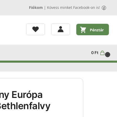
Fiókom
|
Kövess minket Facebook-on is!
Pénztár
0
Ft
0
ny Európa
Bethlenfalvy