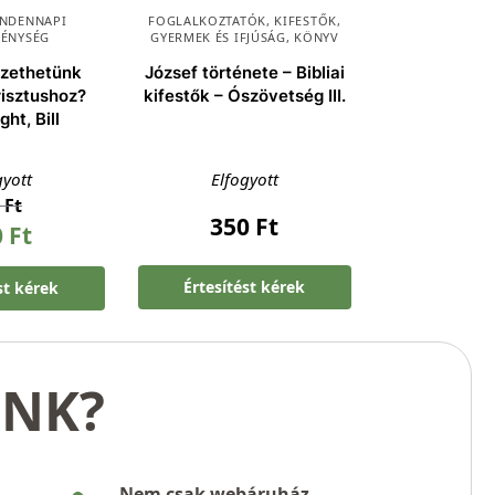
NDENNAPI
FOGLALKOZTATÓK, KIFESTŐK
,
TÉNYSÉG
GYERMEK ÉS IFJÚSÁG
,
KÖNYV
zethetünk
József története – Bibliai
isztushoz?
kifestők – Ószövetség III.
ght, Bill
gyott
Elfogyott
0
Ft
350
Ft
0
Ft
Értesítést kérek
st kérek
UNK?
Nem csak webáruház