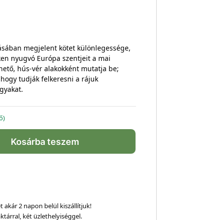
sában megjelent kötet különlegessége,
en nyugvó Európa szentjeit a mai
hető, hús-vér alakokként mutatja be;
, hogy tudják felkeresni a rájuk
gyakat.
ő)
Kosárba teszem
 akár 2 napon belül kiszállítjuk!
ktárral, két üzlethelyiséggel.