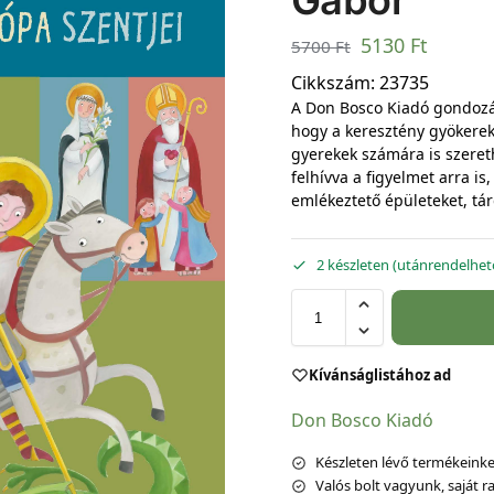
Gábor
5130
Ft
5700
Ft
Cikkszám:
23735
A Don Bosco Kiadó gondozá
hogy a keresztény gyökerek
gyerekek számára is szeret
felhívva a figyelmet arra is
emlékeztető épületeket, tár
2 készleten (utánrendelhet
Kívánságlistához ad
Don Bosco Kiadó
Készleten lévő termékeinket
Valós bolt vagyunk, saját ra