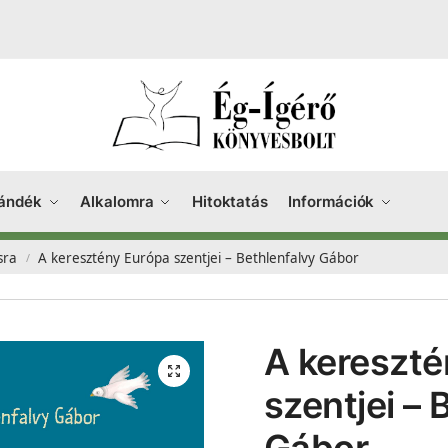
ándék
Alkalomra
Hitoktatás
Információk
sra
A keresztény Európa szentjei – Bethlenfalvy Gábor
/
A kereszté
szentjei – 