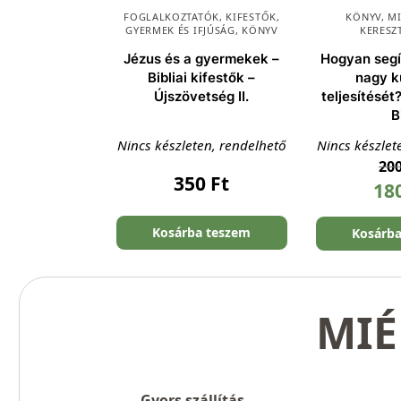
FOGLALKOZTATÓK, KIFESTŐK
,
KÖNYV
,
M
GYERMEK ÉS IFJÚSÁG
,
KÖNYV
KERESZ
Jézus és a gyermekek –
Hogyan segí
Bibliai kifestők –
nagy k
Újszövetség II.
teljesítését?
B
Nincs készleten, rendelhető
Nincs készlet
20
350
Ft
18
Kosárba teszem
Kosárb
MIÉ
Gyors szállítás