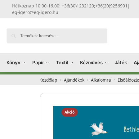
Hétköznap 10.00-16.00: +36(30)1232120;+36(20)9256901
|
eg-igero@eg-igero.hu
Keresés
Könyv
Papír
Textil
Kézműves
Játék
Aj
Kezdőlap
Ajándékok
Alkalomra
Elsőáldozá
/
/
/
Akció