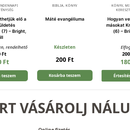
INDENNAPI
BIBLIA
,
KÖNYV
KÖNYV
,
MI
TÉNYSÉG
KERESZ
thetjük elő a
Máté evangéliuma
Hogyan ve
üldetés
másokat Kr
 (7) – Bright,
(6) – Bri
ill
en, rendelhető
Készleten
Elfo
0
Ft
20
200
Ft
0
Ft
18
Kosárba teszem
a teszem
Értesíté
RT VÁSÁROLJ NÁL
Online fizetés