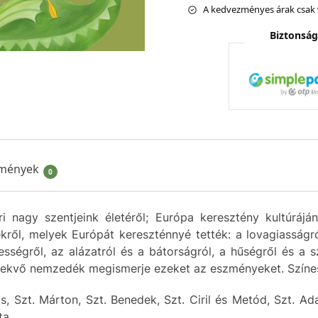
A kedvezményes árak csak 
Biztonság
mények
0
i nagy szentjeink életéről; Európa keresztény kultúrájá
ről, melyek Európát kereszténnyé tették: a lovagiasságró
yességről, az alázatról és a bátorságról, a hűségről és a
vekvő nemzedék megismerje ezeket az eszményeket. Színes r
s, Szt. Márton, Szt. Benedek, Szt. Ciril és Metód, Szt. Adal
ta.