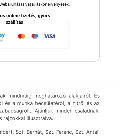
webáruházas vásárláskor érvényesek.
os online fizetés, gyors
szállítás
nak mindmáig meghatározó alakjairól. És
l és a munka becsületéről, a hitről és az
 szabadságról… Ajánljuk minden családnak,
ajzokkal illusztrálva.
bert, Szt. Bernát, Szt. Ferenc, Szt. Antal,