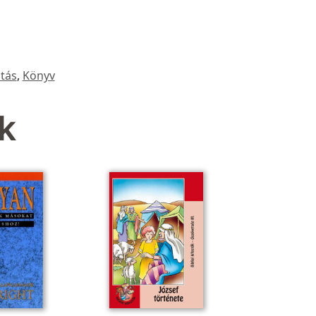
tás
,
Könyv
k