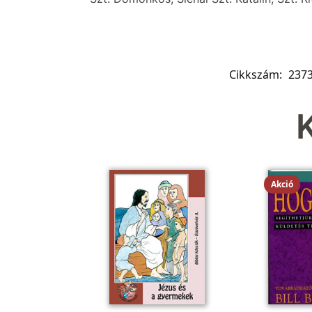
Cikkszám:
237
Akció