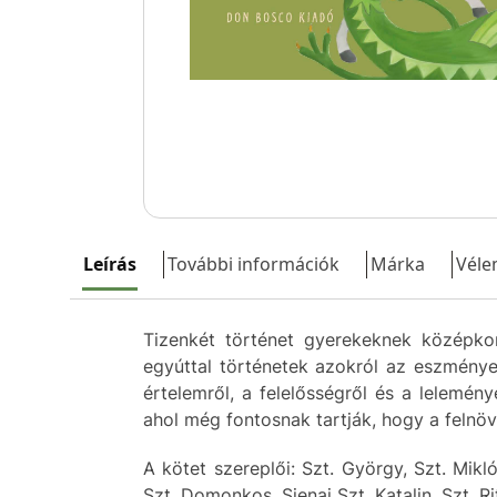
Leírás
További információk
Márka
Véle
Tizenkét történet gyerekeknek középkor
egyúttal történetek azokról az eszmények
értelemről, a felelősségről és a lelemén
ahol még fontosnak tartják, hogy a felnö
A kötet szereplői: Szt. György, Szt. Mikló
Szt. Domonkos, Sienai Szt. Katalin, Szt. Ri