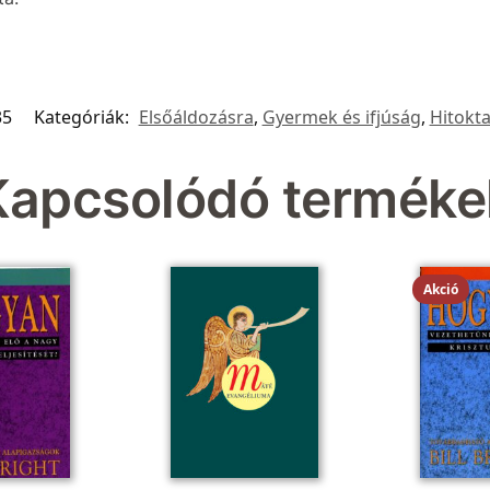
35
Kategóriák:
Elsőáldozásra
,
Gyermek és ifjúság
,
Hitokta
Kapcsolódó terméke
Akció