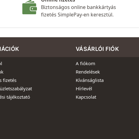
Biztonságos online bankkártyás
fizetés SimplePay-en keresztül.
MÁCIÓK
VÁSÁRLÓI FIÓK
l
A fiókom
nk
Rendelések
s fizetés
Kívánságlista
üzletszabályzat
Hírlevél
ési tájékoztató
Kapcsolat