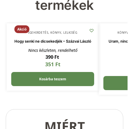
termékek
Akció
IGEHIRDETÉS
,
KÖNYV
,
LELKISÉG
KÖNYV
Hogy senki ne dicsekedjék – Százvai László
Uram, ninc
Nincs készleten, rendelhető
390
Ft
351
Ft
Kosárba teszem
MIÉRT