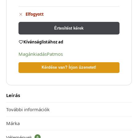
Elfogyott
Értesítést kérek
Kívánságlistához ad
Magánkiadás
Patmos
Kérdése van? Írjon üzenetet!
Leírás
További információk
Márka
Vélemények
0