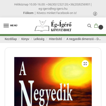
Hétköznap 10.00-16.00: +36(30)1232120;+36(20)9256901
|
eg-igero@eg-igero.hu
Fiókom
|
Kövess minket Facebook-on is!
MENÜ
0
Kezdőlap
Könyv
Lelkiség
Hiterősítő
A negyedik dimenzió – David Yonggi Cho
/
/
/
/