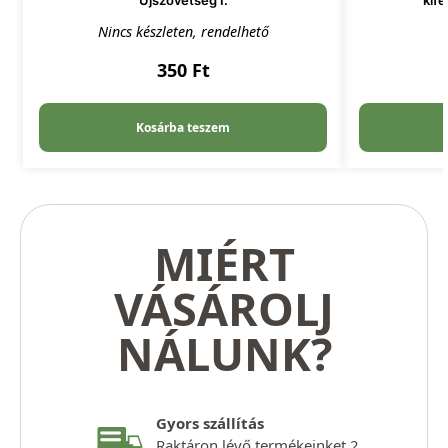
Újszövetség I.
kife
Nincs készleten, rendelhető
350
Ft
Kosárba teszem
MIÉRT
VÁSÁROLJ
NÁLUNK?
Gyors szállítás
Raktáron lévő termékeinket 2