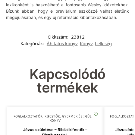
lexikonként is használható a fontosabb Wesley-idézetekhez.
Bízunk abban, hogy e breviárium eszközzé válhat életünk
megújulásában, és egy új reformáció kibontakozásában.
Cikkszám:
23812
Kategóriák:
Áhitatos könyv
,
Könyv
,
Lelkiség
Kapcsolódó
termékek
FOGLALKOZTATÓK, KIFESTŐK
,
GYERMEK ÉS IFJÚSÁG
,
FOGLALKOZTAT
KÖNYV
Jézus születése – Bibliai kifestők –
Jézus édes