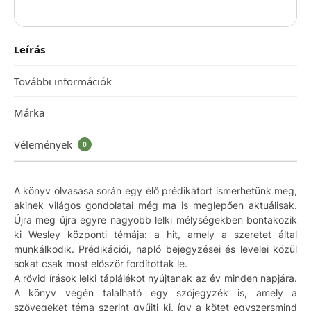
Leírás
További információk
Márka
Vélemények
0
A könyv olvasása során egy élő prédikátort ismerhetünk meg,
akinek világos gondolatai még ma is meglepően aktuálisak.
Újra meg újra egyre nagyobb lelki mélységekben bontakozik
ki Wesley központi témája: a hit, amely a szeretet által
munkálkodik. Prédikációi, napló bejegyzései és levelei közül
sokat csak most először fordítottak le.
A rövid írások lelki táplálékot nyújtanak az év minden napjára.
A könyv végén található egy szójegyzék is, amely a
szövegeket téma szerint gyűjti ki, így a kötet egyszersmind