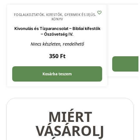
FOGLALKOZTATÓK, KIFESTŐK
,
GYERMEK ÉS IFJÚSÁG
,
KÖNYV
Kivonulás és Tízparancsolat – Bibliai kifestők
– Ószövetség IV.
Nincs készleten, rendelhető
350
Ft
Kosárba teszem
MIÉRT
VÁSÁROLJ