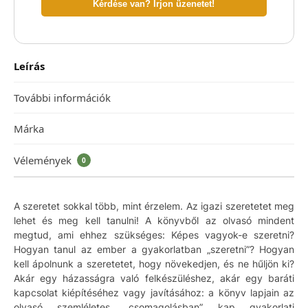
Kérdése van? Írjon üzenetet!
Leírás
További információk
Márka
Vélemények
0
A szeretet sokkal több, mint érzelem. Az igazi szeretetet meg
lehet és meg kell tanulni! A könyvből az olvasó mindent
megtud, ami ehhez szükséges: Képes vagyok-e szeretni?
Hogyan tanul az ember a gyakorlatban „szeretni”? Hogyan
kell ápolnunk a szeretetet, hogy növekedjen, és ne hűljön ki?
Akár egy házasságra való felkészüléshez, akár egy baráti
kapcsolat kiépítéséhez vagy javításához: a könyv lapjain az
olvasó szemléletes „csomagolásban” kap gyakorlati