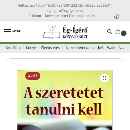
Hétköznap 10.00-16.00: +36(30)1232120;+36(20)9256901
|
eg-igero@eg-igero.hu
Fiókom
|
Kövess minket Facebook-on is!
MENÜ
0
Kezdőlap
Könyv
Életvezetés
A szeretetet tanulni kell – Walter Nitsche
/
/
/
Akció