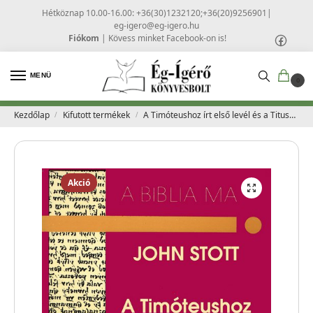
Hétköznap 10.00-16.00: +36(30)1232120;+36(20)9256901
|
eg-igero@eg-igero.hu
Fiókom
|
Kövess minket Facebook-on is!
MENÜ
0
Kezdőlap
Kifutott termékek
A Timóteushoz írt első levél és a Titushoz írt lev – Stott, John
/
/
Akció