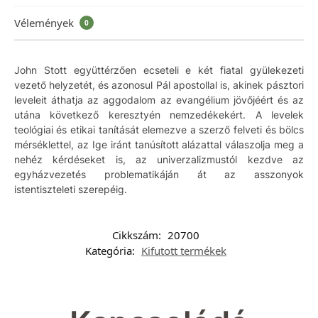
Vélemények
0
John Stott együttérzően ecseteli e két fiatal gyülekezeti
vezető helyzetét, és azonosul Pál apostollal is, akinek pásztori
leveleit áthatja az aggodalom az evangélium jövőjéért és az
utána következő keresztyén nemzedékekért. A levelek
teológiai és etikai tanítását elemezve a szerző felveti és bölcs
mérséklettel, az Ige iránt tanúsított alázattal válaszolja meg a
nehéz kérdéseket is, az univerzalizmustól kezdve az
egyházvezetés problematikáján át az asszonyok
istentiszteleti szerepéig.
Cikkszám:
20700
Kategória:
Kifutott termékek