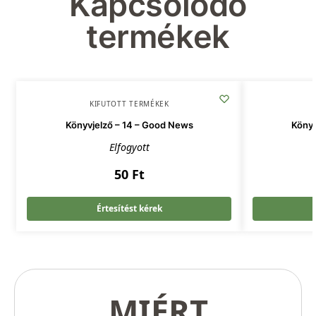
Kapcsolódó
termékek
KIFUTOTT TERMÉKEK
Könyvjelző – 14 – Good News
Könyv
Elfogyott
50
Ft
Értesítést kérek
MIÉRT