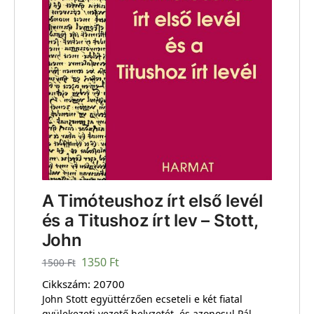
A Timóteushoz írt első levél
és a Titushoz írt lev – Stott,
John
1350
Ft
1500
Ft
Cikkszám:
20700
John Stott együttérzően ecseteli e két fiatal
gyülekezeti vezető helyzetét, és azonosul Pál