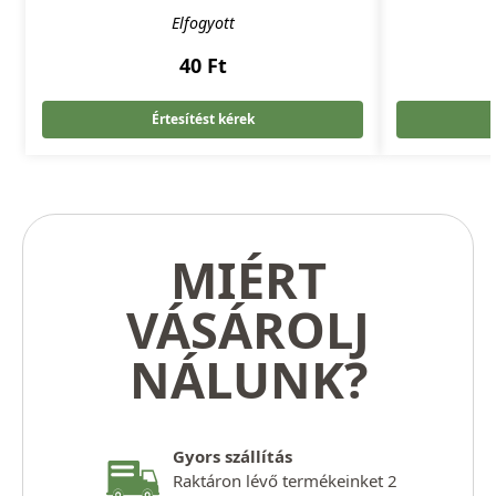
Elfogyott
40
Ft
Értesítést kérek
MIÉRT
VÁSÁROLJ
NÁLUNK?
Gyors szállítás
Raktáron lévő termékeinket 2