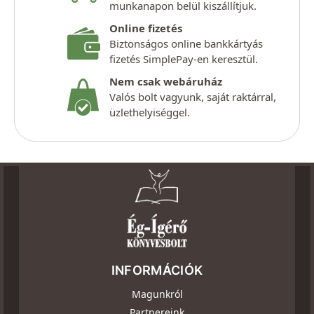
munkanapon belül kiszállítjuk.
Online fizetés
Biztonságos online bankkártyás
fizetés SimplePay-en keresztül.
Nem csak webáruház
Valós bolt vagyunk, saját raktárral,
üzlethelyiséggel.
INFORMÁCIÓK
Magunkról
Partnereink