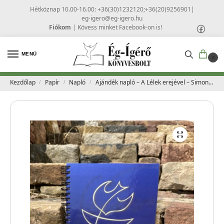
Hétköznap 10.00-16.00: +36(30)1232120;+36(20)9256901
|
eg-igero@eg-igero.hu
Fiókom
|
Kövess minket Facebook-on is!
MENÜ
0
Kezdőlap
Papír
Napló
Ajándék napló – A Lélek erejével – Simon András családja
/
/
/