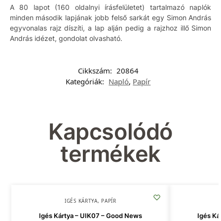
A 80 lapot (160 oldalnyi írásfelületet) tartalmazó naplók
minden második lapjának jobb felső sarkát egy Simon András
egyvonalas rajz díszíti, a lap alján pedig a rajzhoz illő Simon
András idézet, gondolat olvasható.
Cikkszám:
20864
Kategóriák:
Napló
,
Papír
Kapcsolódó
termékek
IGÉS KÁRTYA
,
PAPÍR
Igés Kártya – UIK07 – Good News
Igés Ká