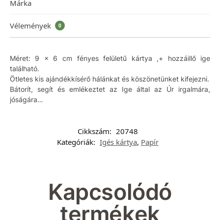
Márka
Vélemények
0
Méret: 9 x 6 cm fényes felületű kártya ,+ hozzáillő ige
található.
Ötletes kis ajándékkísérő hálánkat és köszönetünket kifejezni.
Bátorít, segít és emlékeztet az Ige által az Úr irgalmára,
jóságára…
Cikkszám:
20748
Kategóriák:
Igés kártya
,
Papír
Kapcsolódó
termékek