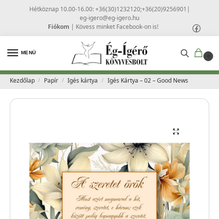
Hétköznap 10.00-16.00: +36(30)1232120;+36(20)9256901
|
eg-igero@eg-igero.hu
Fiókom
|
Kövess minket Facebook-on is!
MENÜ
0
Kezdőlap
Papír
Igés kártya
Igés Kártya – 02 – Good News
/
/
/