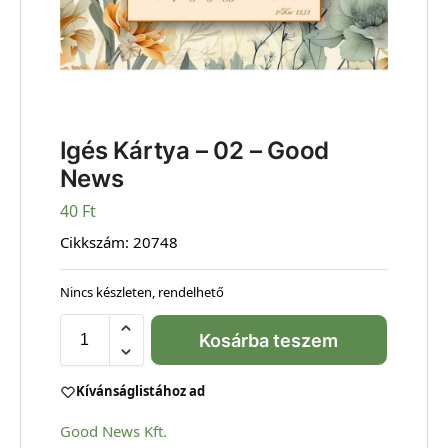
Igés Kártya – 02 – Good
News
40
Ft
Cikkszám:
20748
Nincs készleten, rendelhető
Kosárba teszem
Kívánságlistához ad
Good News Kft.