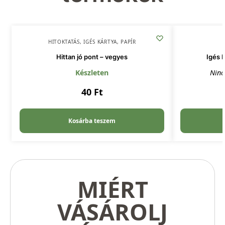
HITOKTATÁS
,
IGÉS KÁRTYA
,
PAPÍR
Hittan jó pont – vegyes
Igés 
Készleten
Ninc
40
Ft
Kosárba teszem
MIÉRT
VÁSÁROLJ