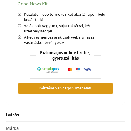
Good News Kft.
Készleten lévő termékeinket akár 2 napon belül
kiszállítjuk!
Valós bolt vagyunk, saját raktárral, két
üzlethelyiséggel.
A kedvezményes árak csak webáruházas
vásárláskor érvényesek.
Biztonságos online fizetés,
gyors szállítás
Kérdése van? Írjon üzenetet!
Leírás
Márka