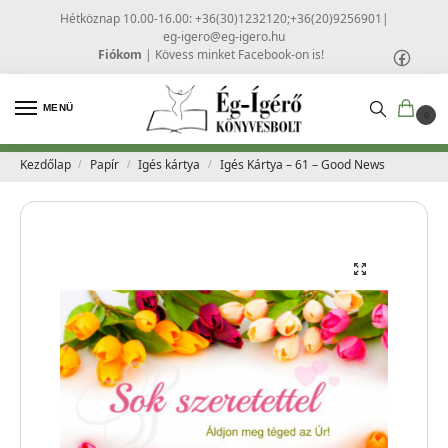
Hétköznap 10.00-16.00: +36(30)1232120;+36(20)9256901
|
eg-igero@eg-igero.hu
Fiókom
|
Kövess minket Facebook-on is!
MENÜ
0
Kezdőlap
Papír
Igés kártya
Igés Kártya – 61 – Good News
/
/
/