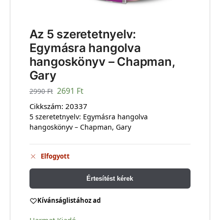
Az 5 szeretetnyelv:
Egymásra hangolva
hangoskönyv – Chapman,
Gary
2691
Ft
2990
Ft
Cikkszám:
20337
5 szeretetnyelv: Egymásra hangolva
hangoskönyv – Chapman, Gary
Elfogyott
Értesítést kérek
Kívánságlistához ad
Harmat Kiadó