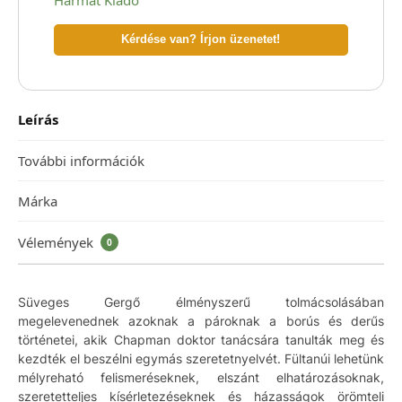
Kérdése van? Írjon üzenetet!
Leírás
További információk
Márka
Vélemények
0
Süveges Gergő élményszerű tolmácsolásában
megelevenednek azoknak a pároknak a borús és derűs
történetei, akik Chapman doktor tanácsára tanulták meg és
kezdték el beszélni egymás szeretetnyelvét. Fültanúi lehetünk
mélyreható felismeréseknek, elszánt elhatározásoknak,
szeretetteljes kísérletezéseknek és házasságok örömteli