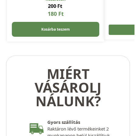
200
Ft
180
Ft
Kosárba teszem
MIÉRT
VÁSÁROLJ
NÁLUNK?
Gyors szállítás
Raktáron lévő termékeinket 2
munkanapon belül kiszállítjuk.