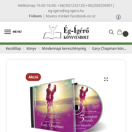
Hétköznap 10.00-16.00: +36(30)1232120;+36(20)9256901
|
eg-igero@eg-igero.hu
Fiókom
|
Kövess minket Facebook-on is!
MENÜ
0
Kezdőlap
Könyv
Mindennapi kereszténység
Gary Chapman könyvek
/
/
/
Akció