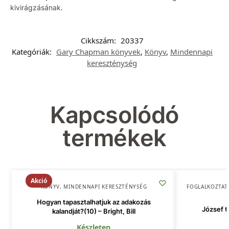
kivirágzásának.
Cikkszám:
20337
Kategóriák:
Gary Chapman könyvek
,
Könyv
,
Mindennapi
kereszténység
Kapcsolódó
termékek
Akció
KÖNYV
,
MINDENNAPI KERESZTÉNYSÉG
FOGLALKOZTAT
Hogyan tapasztalhatjuk az adakozás
József tö
kalandját?(10) – Bright, Bill
Készleten