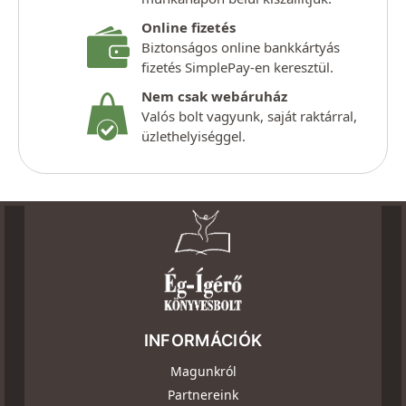
Online fizetés
Biztonságos online bankkártyás
fizetés SimplePay-en keresztül.
Nem csak webáruház
Valós bolt vagyunk, saját raktárral,
üzlethelyiséggel.
INFORMÁCIÓK
Magunkról
Partnereink