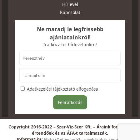
Hírlevél
Kapcsolat
Ne maradj le legfrissebb
ajánlatainkról!
Iratkozz fel hírlevelünkre!
Adatkezelési tájékoztató elfogadása
Copyright 2016-2022 – Szer-Viz-Szer Kft. – Áraink forintban
értendőek és az ÁFA-t tartalmazzák.
Informatika:
MatrixOnline.hu Kft. – webáruház készítés