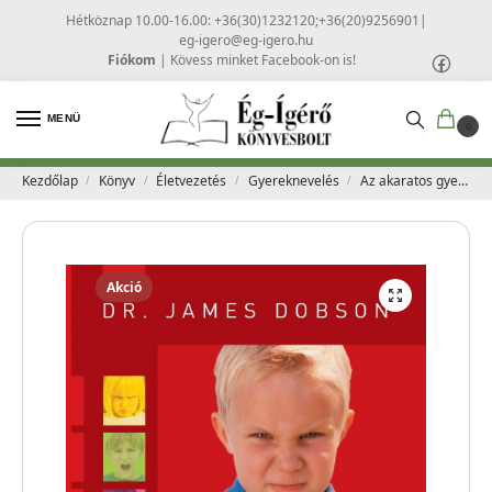
Hétköznap 10.00-16.00: +36(30)1232120;+36(20)9256901
|
eg-igero@eg-igero.hu
Fiókom
|
Kövess minket Facebook-on is!
MENÜ
0
Kezdőlap
Könyv
Életvezetés
Gyereknevelés
Az akaratos gyerek – Dobson, James
/
/
/
/
Akció