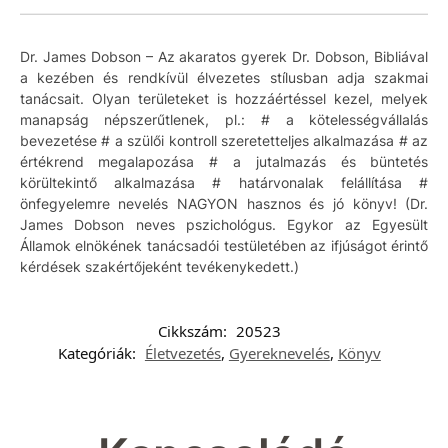
Dr. James Dobson – Az akaratos gyerek Dr. Dobson, Bibliával
a kezében és rendkívül élvezetes stílusban adja szakmai
tanácsait. Olyan területeket is hozzáértéssel kezel, melyek
manapság népszerűtlenek, pl.: # a kötelességvállalás
bevezetése # a szülői kontroll szeretetteljes alkalmazása # az
értékrend megalapozása # a jutalmazás és büntetés
körültekintő alkalmazása # határvonalak felállítása #
önfegyelemre nevelés NAGYON hasznos és jó könyv! (Dr.
James Dobson neves pszichológus. Egykor az Egyesült
Államok elnökének tanácsadói testületében az ifjúságot érintő
kérdések szakértőjeként tevékenykedett.)
Cikkszám:
20523
Kategóriák:
Életvezetés
,
Gyereknevelés
,
Könyv