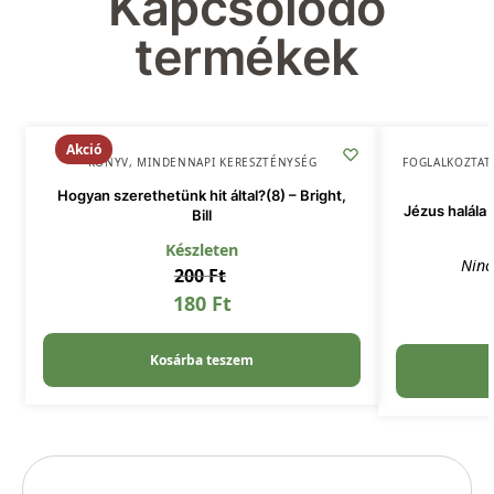
Kapcsolódó
termékek
Akció
KÖNYV
,
MINDENNAPI KERESZTÉNYSÉG
FOGLALKOZTAT
Hogyan szerethetünk hit által?(8) – Bright,
Jézus halála 
Bill
Készleten
Ninc
200
Ft
180
Ft
Kosárba teszem