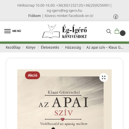
Hétköznap 10.00-16.00: +36(30)1232120;+36(20)9256901
|
eg-igero@eg-igero.hu
Fiókom
|
Kövess minket Facebook-on is!
MENÜ
0
Kezdőlap
Könyv
Életvezetés
Házasság
Az apai szív – Klaus Güntzschel
/
/
/
/
Akció