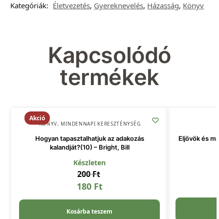
Kategóriák:
Életvezetés
,
Gyereknevelés
,
Házasság
,
Könyv
Kapcsolódó
termékek
Akció
KÖNYV
,
MINDENNAPI KERESZTÉNYSÉG
Hogyan tapasztalhatjuk az adakozás
Eljövök és ma
kalandját?(10) – Bright, Bill
Készleten
200
Ft
180
Ft
Kosárba teszem