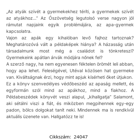
„Az atyák szívét a gyermekekhez téríti, a gyermekek szívét
az atyákhoz…” Az Ószövetség legutolsó verse nagyon jól
rámutat napjaink egyik problémájára, az apa-gyermek
kapcsolatra.
Vajon az apák egy kihalóban levő fajhoz tartoznak?
Meghatározóvá vált a példaképek hiánya? A házasság után
társadalmunk most még a családot is tönkreteszi?
Gyermekeink apátlan árvák módjára nőnek fel?
A szerző nagy, ha nem egyenesen féktelen örömét leli abban,
hogy apa lehet. Feleségével, Utéval közösen hat gyermeke
van. Kiváltságnak érzi, hogy mint apjuk kísérheti őket útjukon.
Ez a könyv szenvedélyes védőbeszéd az apaság mellett, és
egyformán szól mind az apákhoz, mind a fiakhoz. A
Példabeszédek könyvét veszi alapul, „kihallgatja” Salamont,
aki sétálni viszi a fiát, és miközben megpihennek egy-egy
padon, bölcs dolgokat tanít neki. Mindennek ma is rendkívül
aktuális üzenete van. Hallgatózz te is!
Cikkszám:
24047