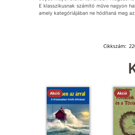
E klasszikusnak számító műve nagyon hama
amely kategóriájában ne hódítaná meg az 
Cikkszám:
22
Akció
Akció