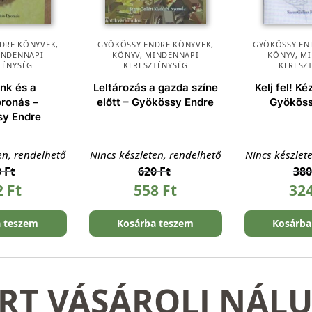
DRE KÖNYVEK
,
GYÖKÖSSY ENDRE KÖNYVEK
,
GYÖKÖSSY EN
INDENNAPI
KÖNYV
,
MINDENNAPI
KÖNYV
,
MI
TÉNYSÉG
KERESZTÉNYSÉG
KERESZ
ink és a
Leltározás a gazda színe
Kelj fel! Ké
oronás –
előtt – Gyökössy Endre
Gyököss
sy Endre
en, rendelhető
Nincs készleten, rendelhető
Nincs készlet
0
Ft
620
Ft
38
2
Ft
558
Ft
32
a teszem
Kosárba teszem
Kosárba
RT VÁSÁROLJ NÁL