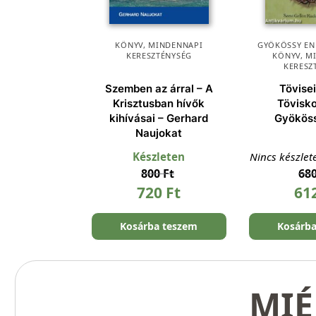
KÖNYV
,
MINDENNAPI
GYÖKÖSSY EN
KERESZTÉNYSÉG
KÖNYV
,
M
KERESZ
Szemben az árral – A
Tövise
Krisztusban hívők
Tövisk
kihívásai – Gerhard
Gyökös
Naujokat
Készleten
Nincs készlet
800
Ft
68
720
Ft
61
Kosárba teszem
Kosárb
MIÉ