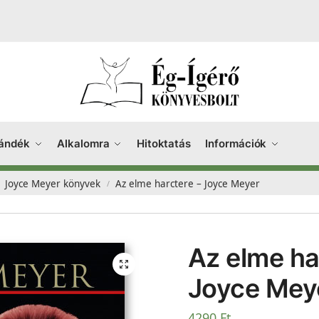
ándék
Alkalomra
Hitoktatás
Információk
Joyce Meyer könyvek
Az elme harctere – Joyce Meyer
/
Az elme ha
Joyce Mey
4290
Ft