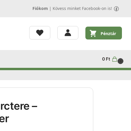
Fiókom
|
Kövess minket Facebook-on is!
Pénztár
0
Ft
0
rctere –
er