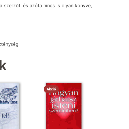
 szerzőt, és azóta nincs is olyan könyve,
zténység
k
Akció