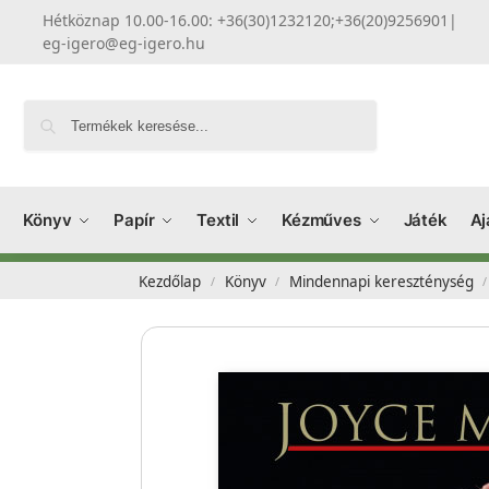
Hétköznap 10.00-16.00: +36(30)1232120;+36(20)9256901
|
eg-igero@eg-igero.hu
Keresés
Könyv
Papír
Textil
Kézműves
Játék
Aj
Kezdőlap
Könyv
Mindennapi kereszténység
/
/
/