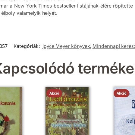
r a New York Times bestseller listájának élére röpítette a
élboly valamelyik helyét.
057
Kategóriák:
Joyce Meyer könyvek
,
Mindennapi keres
Kapcsolódó terméke
Akció
Akció