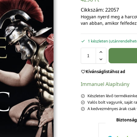
Cikkszám:
22057
Hogyan nyerd meg a harcot 
van abban, amikor felfede
1 készleten (utánrendelhet
Kívánságlistához ad
Immanuel Alapítvány
Készleten lévő termékeinket
Valós bolt vagyunk, saját ra
A kedvezményes árak csak 
Biztonság