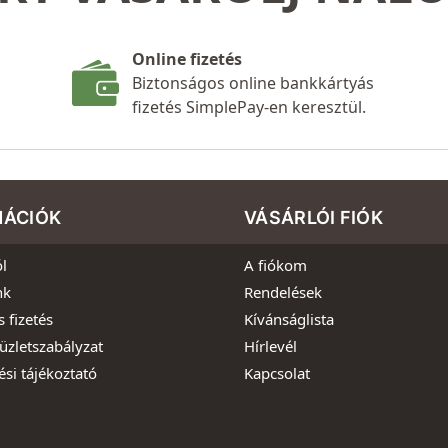
Online fizetés
Biztonságos online bankkártyás
fizetés SimplePay-en keresztül.
MÁCIÓK
VÁSÁRLÓI FIÓK
l
A fiókom
nk
Rendelések
s fizetés
Kívánságlista
üzletszabályzat
Hírlevél
ési tájékoztató
Kapcsolat