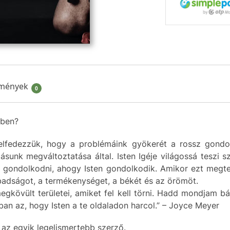
mények
0
dben?
felfedezzük, hogy a problémáink gyökerét a rossz gondo
ásunk megváltoztatása által. Isten Igéje világossá tesz
y gondolkodni, ahogy Isten gondolkodik. Amikor ezt megte
abadságot, a termékenységet, a békét és az örömöt.
gkövült területei, amiket fel kell törni. Hadd mondjam bát
onban az, hogy Isten a te oldaladon harcol.” – Joyce Meyer
 az egyik legelismertebb szerző.