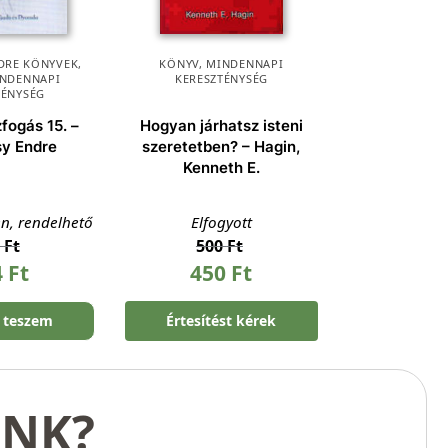
DRE KÖNYVEK
,
KÖNYV
,
MINDENNAPI
NDENNAPI
KERESZTÉNYSÉG
TÉNYSÉG
zfogás 15. –
Hogyan járhatsz isteni
y Endre
szeretetben? – Hagin,
Kenneth E.
en, rendelhető
Elfogyott
0
Ft
500
Ft
4
Ft
450
Ft
 teszem
Értesítést kérek
UNK?