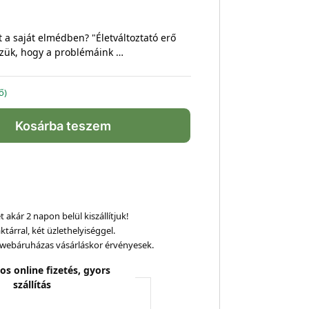
a saját elmédben? "Életváltoztató erő
zzük, hogy a problémáink …
ő)
Kosárba teszem
 akár 2 napon belül kiszállítjuk!
ktárral, két üzlethelyiséggel.
webáruházas vásárláskor érvényesek.
os online fizetés, gyors
szállítás