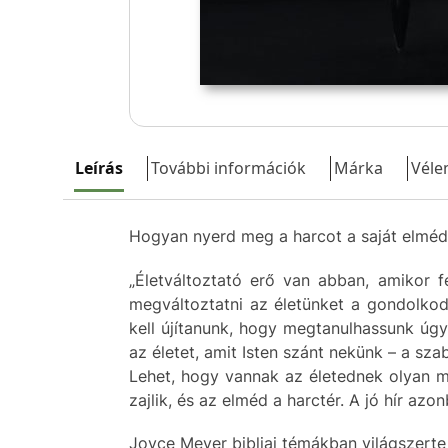
Leírás
További információk
Márka
Véle
Hogyan nyerd meg a harcot a saját elmé
„Életváltoztató erő van abban, amikor 
megváltoztatni az életünket a gondolkod
kell újítanunk, hogy megtanulhassunk úg
az életet, amit Isten szánt nekünk – a sz
Lehet, hogy vannak az életednek olyan me
zajlik, és az elméd a harctér. A jó hír az
Joyce Meyer bibliai témákban világszerte