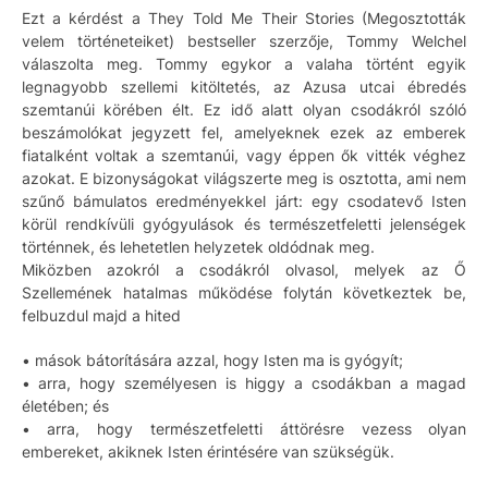
Ezt a kérdést a They Told Me Their Stories (Megosztották
velem történeteiket) bestseller szerzője, Tommy Welchel
válaszolta meg. Tommy egykor a valaha történt egyik
legnagyobb szellemi kitöltetés, az Azusa utcai ébredés
szemtanúi körében élt. Ez idő alatt olyan csodákról szóló
beszámolókat jegyzett fel, amelyeknek ezek az emberek
fiatalként voltak a szemtanúi, vagy éppen ők vitték véghez
azokat. E bizonyságokat világszerte meg is osztotta, ami nem
szűnő bámulatos eredményekkel járt: egy csodatevő Isten
körül rendkívüli gyógyulások és természetfeletti jelenségek
történnek, és lehetetlen helyzetek oldódnak meg.
Miközben azokról a csodákról olvasol, melyek az Ő
Szellemének hatalmas működése folytán következtek be,
felbuzdul majd a hited
• mások bátorítására azzal, hogy Isten ma is gyógyít;
• arra, hogy személyesen is higgy a csodákban a magad
életében; és
• arra, hogy természetfeletti áttörésre vezess olyan
embereket, akiknek Isten érintésére van szükségük.