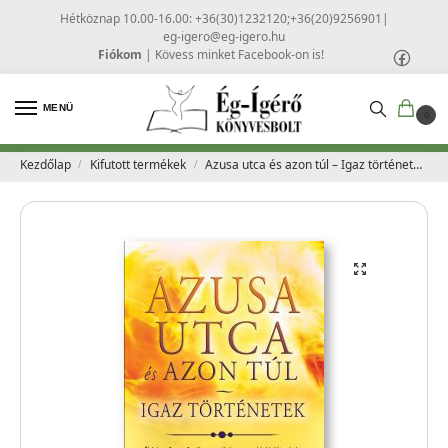
Hétköznap 10.00-16.00: +36(30)1232120;+36(20)9256901
|
eg-igero@eg-igero.hu
Fiókom
|
Kövess minket Facebook-on is!
MENÜ
0
Kezdőlap
Kifutott termékek
Azusa utca és azon túl – Igaz történetek – Tommy Welchel & Michelle P. Griff
/
/