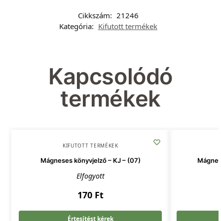
Cikkszám:
21246
Kategória:
Kifutott termékek
Kapcsolódó
termékek
KIFUTOTT TERMÉKEK
Mágneses könyvjelző – KJ – (07)
Mágnese
Elfogyott
170
Ft
Értesítést kérek