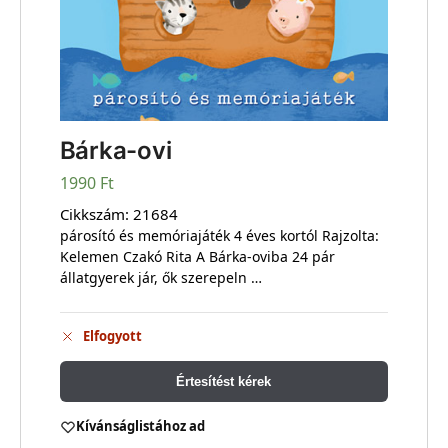
Bárka-ovi
1990
Ft
Cikkszám:
21684
párosító és memóriajáték 4 éves kortól Rajzolta:
Kelemen Czakó Rita A Bárka-oviba 24 pár
állatgyerek jár, ők szerepeln …
Elfogyott
Értesítést kérek
Kívánságlistához ad