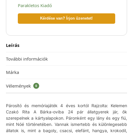
Parakletos Kiadó
Kérdése van? Írjon üzenetet!
Leírás
További információk
Márka
Vélemények
0
Párosító és memóriajáték 4 éves kortól Rajzolta: Kelemen
Czakó Rita A Bárka-oviba 24 pár állatgyerek jár, ők
szerepelnek a kártyalapokon. Páronként egy lány és egy fiú,
mint Nóé történetében. Vannak ismertebb és különlegesebb
állatok is, mint a bagoly, csacsi, elefánt, hangya, krokodil,