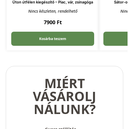
Úton útfélen kiegészítő – Piac, vár, zsinagóga
Sátor-ov
Nincs készleten, rendelhető
Ninc
7900
Ft
Kosárba teszem
MIÉRT
VÁSÁROLJ
NÁLUNK?