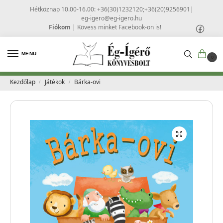
Hétköznap 10.00-16.00: +36(30)1232120;+36(20)9256901
|
eg-igero@eg-igero.hu
Fiókom
|
Kövess minket Facebook-on is!
MENÜ
0
Kezdőlap
Játékok
Bárka-ovi
/
/