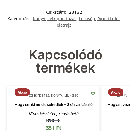
Cikkszám:
23132
Kategóriák:
Könyv
,
Lelkigondozás
,
Lelkiség
,
Riportkötet,
életrajz
Kapcsolódó
termékek
Akció
Akció
IGEHIRDETÉS
,
KÖNYV
,
LELKISÉG
KÖNYV
,
Hogy senki ne dicsekedjék – Százvai László
Hogyan veze
Nincs készleten, rendelhető
390
Ft
351
Ft