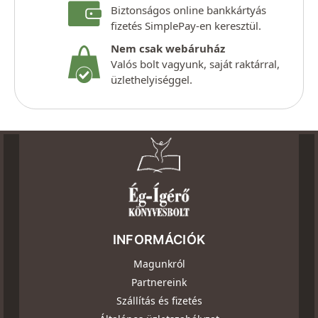
Biztonságos online bankkártyás
fizetés SimplePay-en keresztül.
Nem csak webáruház
Valós bolt vagyunk, saját raktárral,
üzlethelyiséggel.
INFORMÁCIÓK
Magunkról
Partnereink
Szállítás és fizetés