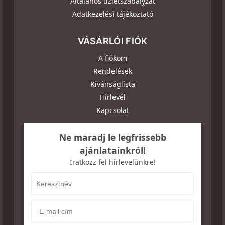
Általános üzletszabályzat
Adatkezelési tájékoztató
VÁSÁRLÓI FIÓK
A fiókom
Rendelések
Kívánságlista
Hírlevél
Kapcsolat
Ne maradj le legfrissebb
ajánlatainkról!
Iratkozz fel hírlevelünkre!