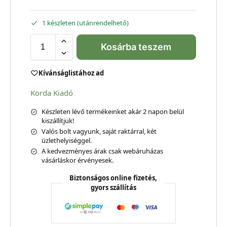
1 készleten (utánrendelhető)
Kosárba teszem
Kívánságlistához ad
Korda Kiadó
Készleten lévő termékeinket akár 2 napon belül
kiszállítjuk!
Valós bolt vagyunk, saját raktárral, két
üzlethelyiséggel.
A kedvezményes árak csak webáruházas
vásárláskor érvényesek.
Biztonságos online fizetés,
gyors szállítás