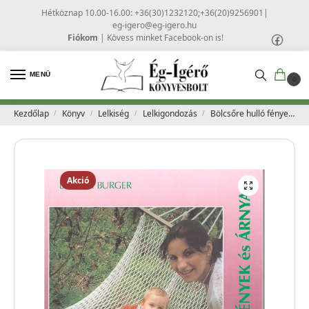
Hétköznap 10.00-16.00: +36(30)1232120;+36(20)9256901
|
eg-igero@eg-igero.hu
Fiókom
|
Kövess minket Facebook-on is!
MENÜ
0
Kezdőlap
Könyv
Lelkiség
Lelkigondozás
Bölcsőre hulló fények és árnyak – Lisbeth Burger
/
/
/
/
Akció