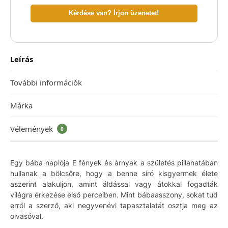
Kérdése van? Írjon üzenetet!
Leírás
További információk
Márka
Vélemények
0
Egy bába naplója E fények és árnyak a születés pillanatában
hullanak a bölcsőre, hogy a benne síró kisgyermek élete
aszerint alakuljon, amint áldással vagy átokkal fogadták
világra érkezése első perceiben. Mint bábaasszony, sokat tud
erről a szerző, aki negyvenévi tapasztalatát osztja meg az
olvasóval.