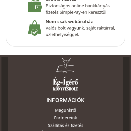
Biztonságos online bankkártyás
fizetés SimplePay-en keresztül.
Nem csak webáruház
Valós bolt vagyunk, saját raktárral,
üzlethelyiséggel.
INFORMÁCIÓK
Magunkról
Partnereink
Szállítás és fizetés