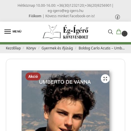
Hétköznap 10.00-16.00: +36(30)1232120;+36(20)9256901
|
eg-igero@eg-igero.hu
Fiókom
|
Kövess minket Facebook-on is!
MENÜ
0
Kezdőlap
Könyv
Gyermek és ifjúság
Boldog Carlo Acutis – Umberto de Vanna
/
/
/
Akció