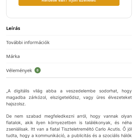
Kérdése van? Írjon üzenetet!
Leírás
További információk
Márka
Vélemények
0
„A digitális világ abba a veszedelembe sodorhat, hogy
magadba zárkózol, elszigetelődsz, vagy üres élvezeteket
hajszolsz.
De nem szabad megfeledkezni arról, hogy vannak olyan
fiatalok, akik ilyen környezetben is találékonyak, és néha
zseniálisak. Itt van a fiatal Tiszteletreméltó Carlo Acutis. Ő jól
tudta, hogy a kommunikáció, a publicitás és a szociális hálók