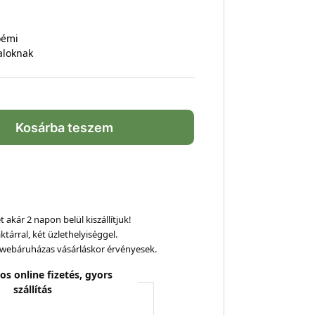
oémi
aloknak
Kosárba teszem
 akár 2 napon belül kiszállítjuk!
ktárral, két üzlethelyiséggel.
webáruházas vásárláskor érvényesek.
os online fizetés, gyors
szállítás