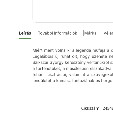
Leírás
További információk
Márka
Véle
Miért ment volna ki a legenda műfaja a di
Legalábbis új ruhát ölt, hogy üzenete n
Szikszai György keresztény vértanúkról s
a történeteket, a mesélésben elszakadva 
fehér illusztrációi, valamint a szövege
lendületet a kamasz fantáziának és horgo
Cikkszám:
2454