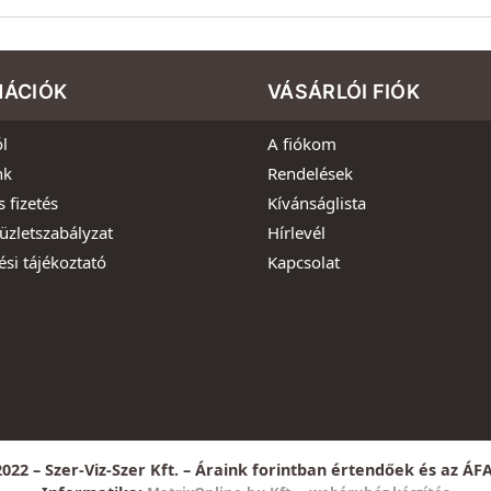
MÁCIÓK
VÁSÁRLÓI FIÓK
l
A fiókom
nk
Rendelések
s fizetés
Kívánságlista
üzletszabályzat
Hírlevél
ési tájékoztató
Kapcsolat
022 – Szer-Viz-Szer Kft. – Áraink forintban értendőek és az ÁF