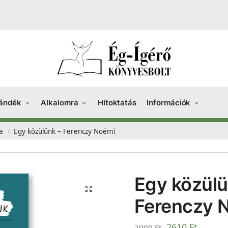
ándék
Alkalomra
Hitoktatás
Információk
a
Egy közülünk – Ferenczy Noémi
/
Egy közülü
Ferenczy 
2610
Ft
2900
Ft