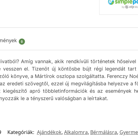
mények
0
vatból? Amíg vannak, akik rendkívüli történetek hőseivel 
e vesszen el. Tizenöt új köntösbe bújt régi legendát tar
zóló könyve, a Mártírok oszlopa szolgáltatta. Ferenczy No
az eredeti szövegtől, ezzel új megvilágításba helyezve a f
ket kiegészítő apró többletinformációk és az események h
nyozzák le a tényszerű valóságban a leírtakat.
9
Kategóriák:
Ajándékok
,
Alkalomra
,
Bérmálásra
,
Gyermek