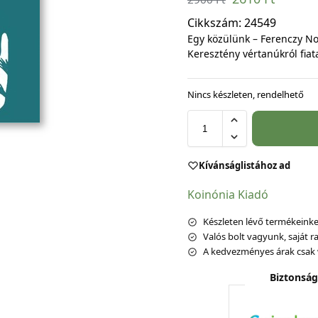
Cikkszám:
24549
Egy közülünk – Ferenczy N
Keresztény vértanúkról fiat
Nincs készleten, rendelhető
Kívánságlistához ad
Koinónia Kiadó
Készleten lévő termékeinket
Valós bolt vagyunk, saját ra
A kedvezményes árak csak 
Biztonság