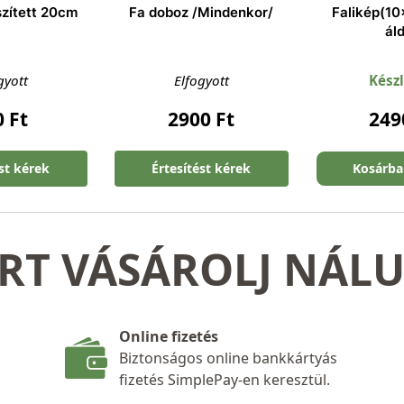
szített 20cm
Fa doboz /Mindenkor/
Falikép(10
ál
gyott
Elfogyott
Kész
0
Ft
2900
Ft
24
ést kérek
Értesítést kérek
Kosárba
RT VÁSÁROLJ NÁL
Online fizetés
Biztonságos online bankkártyás
fizetés SimplePay-en keresztül.