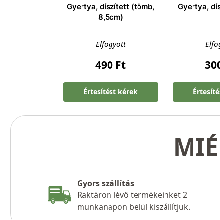
Gyertya, díszített (tömb,
Gyertya, dí
8,5cm)
Elfogyott
Elfo
490
Ft
30
Értesítést kérek
Értesít
MIÉ
Gyors szállítás
Raktáron lévő termékeinket 2
munkanapon belül kiszállítjuk.