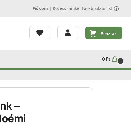
Fiókom
|
Kövess minket Facebook-on is!
Pénztár
0
Ft
0
nk –
Noémi