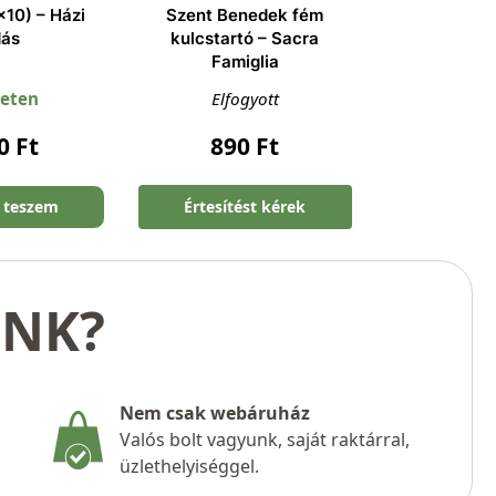
×10) – Házi
Szent Benedek fém
dás
kulcstartó – Sacra
Famiglia
leten
Elfogyott
90
Ft
890
Ft
 teszem
Értesítést kérek
UNK?
Nem csak webáruház
Valós bolt vagyunk, saját raktárral,
üzlethelyiséggel.