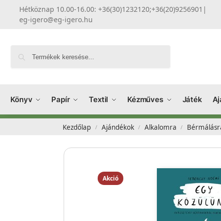
Hétköznap 10.00-16.00: +36(30)1232120;+36(20)9256901
|
eg-igero@eg-igero.hu
Keresés
Könyv
Papír
Textil
Kézműves
Játék
Aj
Kezdőlap
Ajándékok
Alkalomra
Bérmálásr
/
/
/
Akció