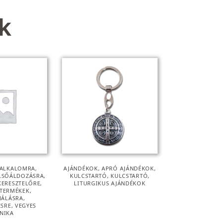
k
ALKALOMRA
,
AJÁNDÉKOK
,
APRÓ AJÁNDÉKOK
,
LSŐÁLDOZÁSRA
,
KULCSTARTÓ
,
KULCSTARTÓ
,
KERESZTELŐRE
,
LITURGIKUS AJÁNDÉKOK
 TERMÉKEK
,
MÁLÁSRA
,
ÉSRE
,
VEGYES
NIKA