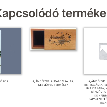
Kapcsolódó terméke
DÉKOK
AJÁNDÉKOK
,
ALKALOMRA
,
FA
,
AJÁNDÉKOK
,
KÉZMŰVES TERMÉKEK
BÉRMÁLÁSRA
,
E
HÁZASSÁGRA
,
KÉZMŰVES
KONFIR
PAPSZENTEL
TECH