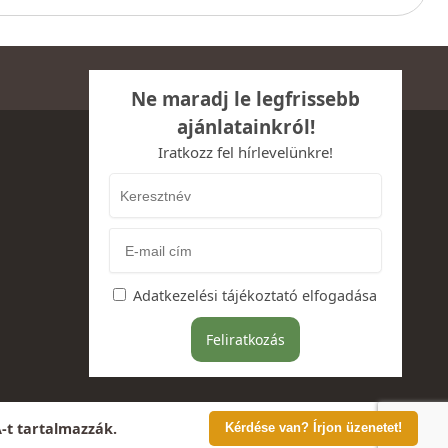
Ne maradj le legfrissebb
ajánlatainkról!
Iratkozz fel hírlevelünkre!
Adatkezelési tájékoztató elfogadása
A-t tartalmazzák.
Kérdése van? Írjon üzenetet!