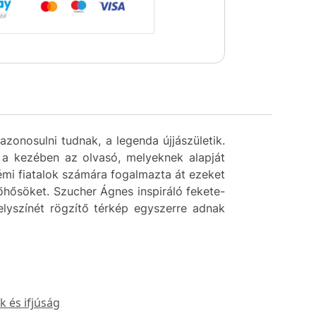
azonosulni tudnak, a legenda újjászületik.
t a kezében az olvasó, melyeknek alapját
émi fiatalok számára fogalmazta át ezeket
őhősöket. Szucher Ágnes inspiráló fekete-
elyszínét rögzítő térkép egyszerre adnak
 és ifjúság