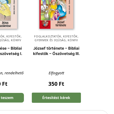
ÓK, KIFESTŐK
,
FOGLALKOZTATÓK, KIFESTŐK
,
FJÚSÁG
,
KÖNYV
GYERMEK ÉS IFJÚSÁG
,
KÖNYV
ése – Bibliai
József története – Bibliai
jszövetség I.
kifestők – Ószövetség III.
en, rendelhető
Elfogyott
0
Ft
350
Ft
 teszem
Értesítést kérek