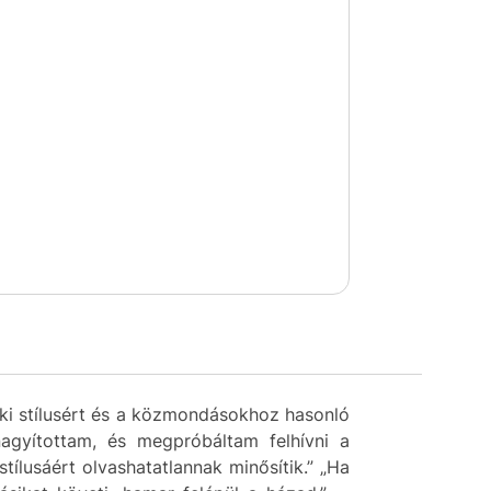
ki stílusért és a közmondásokhoz hasonló
agyítottam, és megpróbáltam felhívni a
ílusáért olvashatatlannak minősítik.” „Ha