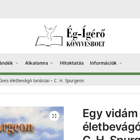
ándék
Alkalomra
Hitoktatás
Információk
ves életbevágó tanácsai – C. H. Spurgeon
Egy vidám
életbevágó