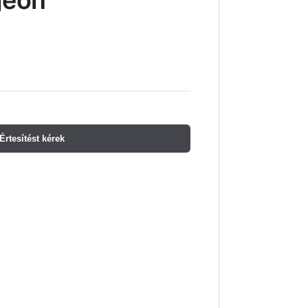
geon
Értesítést kérek