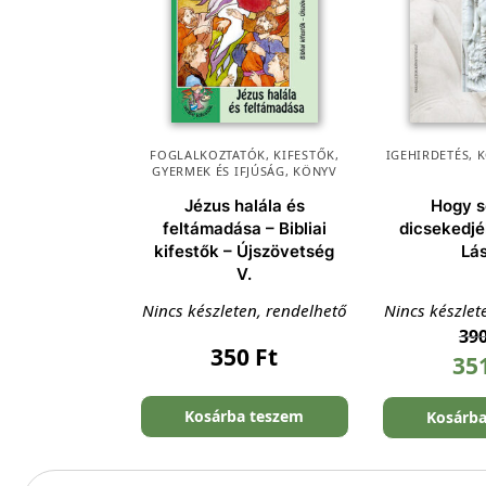
FOGLALKOZTATÓK, KIFESTŐK
,
IGEHIRDETÉS
,
K
GYERMEK ÉS IFJÚSÁG
,
KÖNYV
Jézus halála és
Hogy s
feltámadása – Bibliai
dicsekedjé
kifestők – Újszövetség
Lá
V.
Nincs készleten, rendelhető
Nincs készlet
39
350
Ft
35
Kosárba teszem
Kosárb