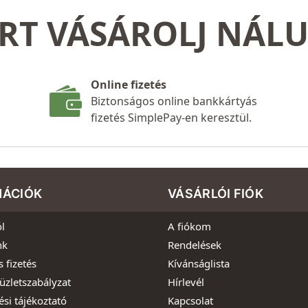
RT VÁSÁROLJ NÁL
Online fizetés
Biztonságos online bankkártyás
fizetés SimplePay-en keresztül.
MÁCIÓK
VÁSÁRLÓI FIÓK
l
A fiókom
nk
Rendelések
s fizetés
Kívánságlista
üzletszabályzat
Hírlevél
ési tájékoztató
Kapcsolat