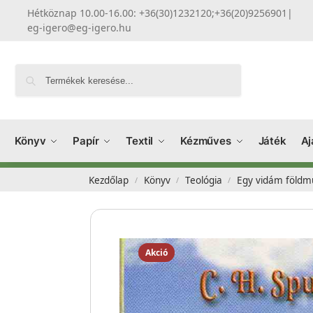
Hétköznap 10.00-16.00: +36(30)1232120;+36(20)9256901
|
eg-igero@eg-igero.hu
Keresés
Könyv
Papír
Textil
Kézműves
Játék
Aj
Kezdőlap
Könyv
Teológia
Egy vidám földmű
/
/
/
Akció