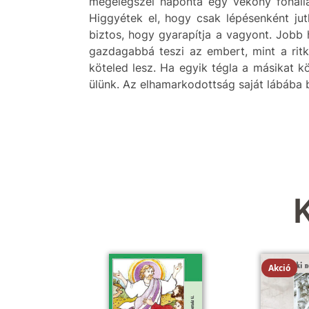
megelégszel naponta egy vékony fonállal
Higgyétek el, hogy csak lépésenként ju
biztos, hogy gyarapítja a vagyont. Jobb 
gazdagabbá teszi az embert, mint a ritk
köteled lesz. Ha egyik tégla a másikat kö
ülünk. Az elhamarkodottság saját lábába 
Akció