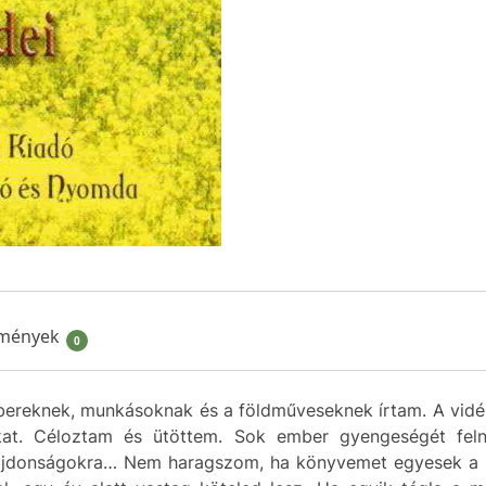
mények
0
ereknek, munkásoknak és a földműveseknek írtam. A vidé
akat. Céloztam és ütöttem. Sok ember gyengeségét feln
ulajdonságokra… Nem haragszom, ha könyvemet egyesek a st