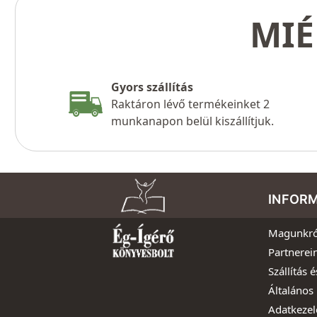
MIÉ
Gyors szállítás
Raktáron lévő termékeinket 2
munkanapon belül kiszállítjuk.
INFOR
Magunkró
Partnerei
Szállítás é
Általános 
Adatkezel