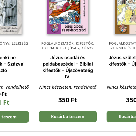
ÖNYV
,
LELKISÉG
FOGLALKOZTATÓK, KIFESTŐK
,
FOGLALKOZTAT
GYERMEK ÉS IFJÚSÁG
,
KÖNYV
GYERMEK ÉS I
enki ne
Jézus csodái és
Jézus szület
k – Százvai
példabeszédei – Bibliai
kifestők – Ú
szló
kifestők – Újszövetség
IV.
en, rendelhető
Nincs készleten, rendelhető
Nincs készlet
0
Ft
350
Ft
35
1
Ft
Kosárba teszem
Kosárba
a teszem