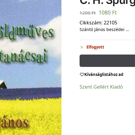
C. H. Spur
1080
Ft
1200
Ft
Cikkszám:
22105
Szántó János beszédei …
Elfogyott
Kívánságlistához ad
Szent Gellért Kiadó