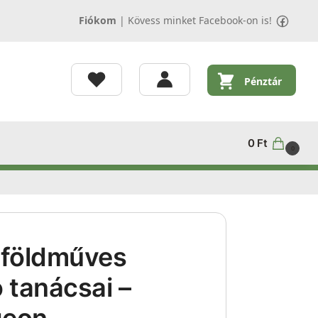
Fiókom
|
Kövess minket Facebook-on is!
Pénztár
0
Ft
0
 földműves
 tanácsai –