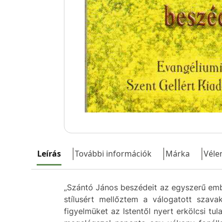
Leírás
További információk
Márka
Véle
„Szántó János beszédeit az egyszerű emb
stílusért mellőztem a válogatott szav
figyelmüket az Istentől nyert erkölcsi t