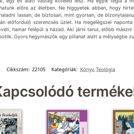
, egy év alatt vastag köteled lesz. Ha egyik tégla a m
thatunk előre az életben. Ne higgyetek abban, hogy hirt
haladni lassan, de biztosan, mint gyorsan, de bizonytala
án előforduló szerencsés üzlet. Ha megelégszel naponta 
veti, hamar felépül a házad. Aki járni tanul, előbb mászni
botlik. Gyors hegymászók egy pillanat alatt a mélységbe 
Cikkszám:
22105
Kategóriák:
Könyv
,
Teológia
Kapcsolódó terméke