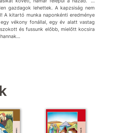
ásikat követi, hamar felépül a házad.” …
elen gazdagok lehettek. A kapzsiság nem
nul! A kitartó munka naponkénti eredménye
egy vékony fonállal, egy év alatt vastag
 szokott és fussunk előbb, mielőtt kocsira
zuhannak…
k