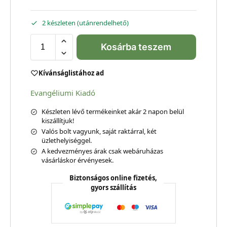
2 készleten (utánrendelhető)
Kosárba teszem
Kívánságlistához ad
Evangéliumi Kiadó
Készleten lévő termékeinket akár 2 napon belül
kiszállítjuk!
Valós bolt vagyunk, saját raktárral, két
üzlethelyiséggel.
A kedvezményes árak csak webáruházas
vásárláskor érvényesek.
Biztonságos online fizetés,
gyors szállítás