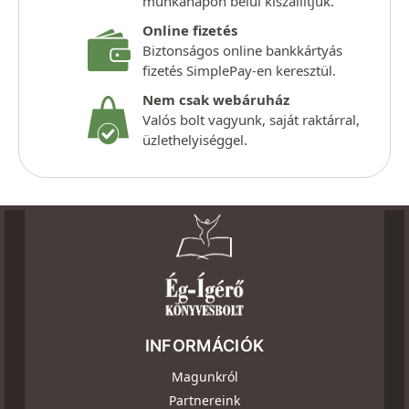
munkanapon belül kiszállítjuk.
Online fizetés
Biztonságos online bankkártyás
fizetés SimplePay-en keresztül.
Nem csak webáruház
Valós bolt vagyunk, saját raktárral,
üzlethelyiséggel.
INFORMÁCIÓK
Magunkról
Partnereink