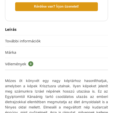
Kérdése van? Írjon üzenetet!
Leírás
További információk
Márka
Vélemények
0
Mózes öt könyvét egy nagy képtárhoz hasonlíthatjuk,
amelyben a képek Krisztusra utalnak. Ilyen képeket jelenít
meg számunkra Izráel népének hosszú utazása is. Ez az
Egyiptomtól Kánaánig tartó csodálatos utazás az emberi
életrajzokkal ellentétben megmutatja az élet árnyoldalait is a
fényes oldal mellett. Elmeséli a megváltott nép kudarcait
éppúgy, mint győzelmeit. Arra is rámutat, milyennek kellene