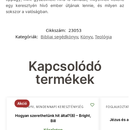
egy keresztyén hívő ember útjának lennie, és milyen az
sokszor a valóságban.
Cikkszám:
23053
Kategóriák:
Bibliai segédkönyv
,
Könyv
,
Teológia
Kapcsolódó
termékek
Akció
KÖNYV
,
MINDENNAPI KERESZTÉNYSÉG
FOGLALKOZTAT
Hogyan szerethetünk hit által?(8) – Bright,
Jézus és a 
Bill
Készleten