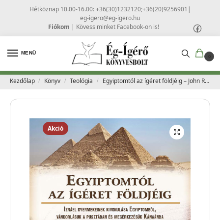
Hétköznap 10.00-16.00: +36(30)1232120;+36(20)9256901
|
eg-igero@eg-igero.hu
Fiókom
|
Kövess minket Facebook-on is!
MENÜ
0
Kezdőlap
Könyv
Teológia
Egyiptomtól az ígéret földjéig – John Ritchie
/
/
/
Akció