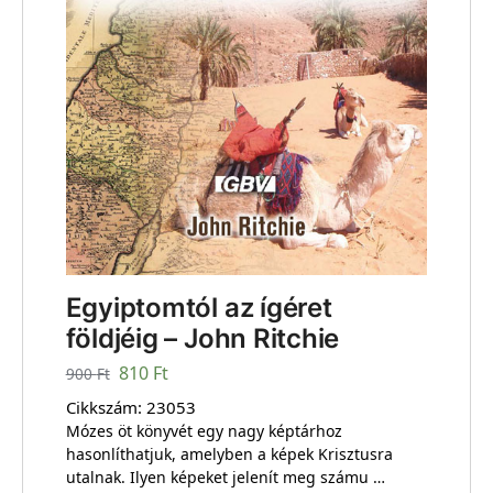
Egyiptomtól az ígéret
földjéig – John Ritchie
810
Ft
900
Ft
Cikkszám:
23053
Mózes öt könyvét egy nagy képtárhoz
hasonlíthatjuk, amelyben a képek Krisztusra
utalnak. Ilyen képeket jelenít meg számu …