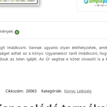
mények
0
egít imádkozni. Vannak ugyanis olyan élethelyzetek, am
tséget adhat ez a könyv. Ugyanakkor tanít imádkozni, hogy
suk az Isten igéjét. Az Úr segítse e kötet olvasóit is a 
Cikkszám:
20063
Kategóriák:
Könyv
,
Lelkiség