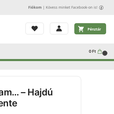
Fiókom
|
Kövess minket Facebook-on is!
Pénztár
0
Ft
0
ram… – Hajdú
ente