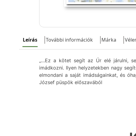
Leírás
További információk
Márka
Véle
„…Ez a kötet segít az Úr elé járulni, s
imádkozni. Ilyen helyzetekben nagy segí
elmondani a saját imádságainkat, és óhajt
József püspök előszavából