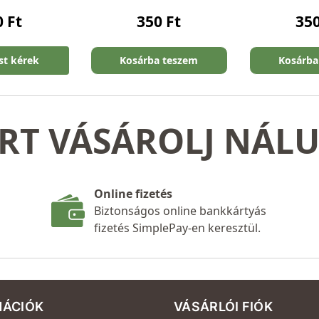
0
Ft
350
Ft
35
ést kérek
Kosárba teszem
Kosárba
RT VÁSÁROLJ NÁL
Online fizetés
Biztonságos online bankkártyás
fizetés SimplePay-en keresztül.
MÁCIÓK
VÁSÁRLÓI FIÓK