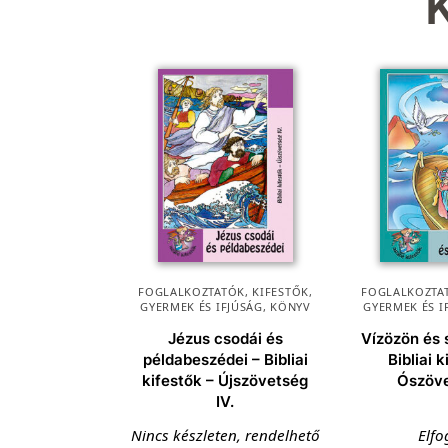
FOGLALKOZTATÓK, KIFESTŐK
,
FOGLALKOZTAT
GYERMEK ÉS IFJÚSÁG
,
KÖNYV
GYERMEK ÉS I
Jézus csodái és
Vízözön és 
példabeszédei – Bibliai
Bibliai 
kifestők – Újszövetség
Ószöve
IV.
Nincs készleten, rendelhető
Elfo