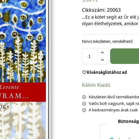
Cikkszám:
20063
…Ez a kötet segít az Úr elé
olyan élethelyzetek, amiko
Nincs készleten, rendelhető
Kívánságlistához ad
Kálvin Kiadó
Készleten lévő termékeinket
Valós bolt vagyunk, saját ra
A kedvezményes árak csak 
Biztonság