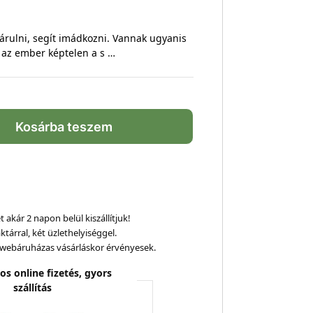
 járulni, segít imádkozni. Vannak ugyanis
r az ember képtelen a s …
Kosárba teszem
 akár 2 napon belül kiszállítjuk!
ktárral, két üzlethelyiséggel.
webáruházas vásárláskor érvényesek.
os online fizetés, gyors
szállítás