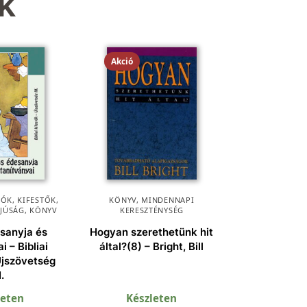
k
Akció
ÓK, KIFESTŐK
,
KÖNYV
,
MINDENNAPI
FJÚSÁG
,
KÖNYV
KERESZTÉNYSÉG
sanyja és
Hogyan szerethetünk hit
i – Bibliai
által?(8) – Bright, Bill
Újszövetség
I.
leten
Készleten