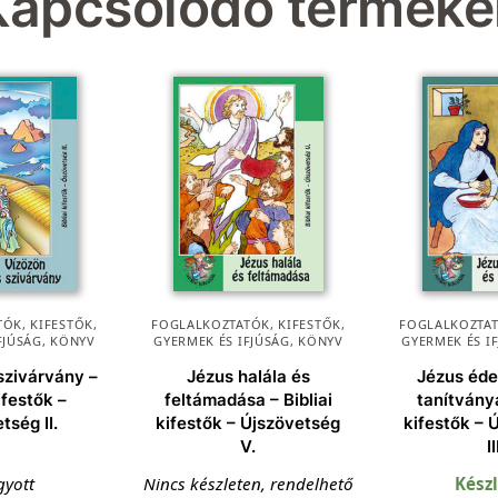
Kapcsolódó terméke
ÓK, KIFESTŐK
,
FOGLALKOZTATÓK, KIFESTŐK
,
FOGLALKOZTAT
FJÚSÁG
,
KÖNYV
GYERMEK ÉS IFJÚSÁG
,
KÖNYV
GYERMEK ÉS I
szivárvány –
Jézus halála és
Jézus éde
kifestők –
feltámadása – Bibliai
tanítványa
tség II.
kifestők – Újszövetség
kifestők – 
V.
II
gyott
Nincs készleten, rendelhető
Kész