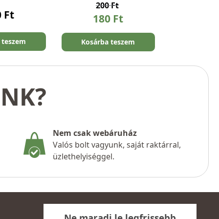
200
Ft
0
Ft
180
Ft
 teszem
Kosárba teszem
UNK?
Nem csak webáruház
Valós bolt vagyunk, saját raktárral,
üzlethelyiséggel.
Ne maradj le legfrissebb