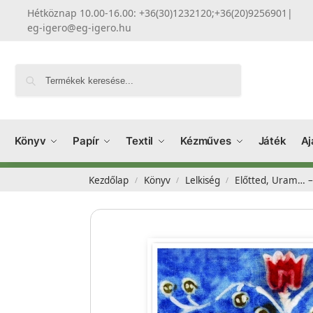
Hétköznap 10.00-16.00: +36(30)1232120;+36(20)9256901
|
eg-igero@eg-igero.hu
Keresés
Könyv
Papír
Textil
Kézműves
Játék
Aj
Kezdőlap
Könyv
Lelkiség
Előtted, Uram… –
/
/
/