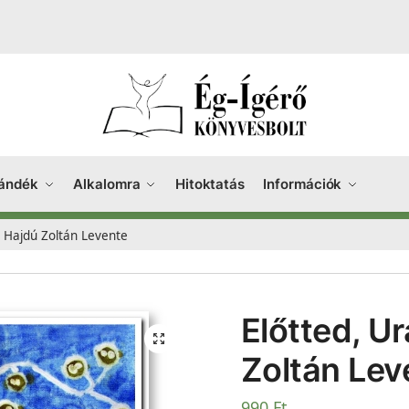
ándék
Alkalomra
Hitoktatás
Információk
 Hajdú Zoltán Levente
Előtted, U
Zoltán Lev
990
Ft