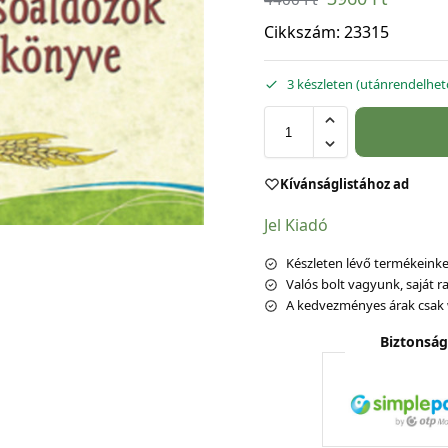
Cikkszám:
23315
3 készleten (utánrendelhet
Kívánságlistához ad
Jel Kiadó
Készleten lévő termékeinket
Valós bolt vagyunk, saját ra
A kedvezményes árak csak 
Biztonság