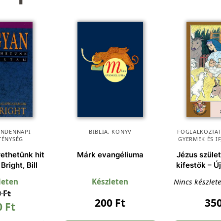
INDENNAPI
BIBLIA
,
KÖNYV
FOGLALKOZTAT
TÉNYSÉG
GYERMEK ÉS I
ethetünk hit
Márk evangéliuma
Jézus szület
 Bright, Bill
kifestők – Ú
leten
Készleten
Nincs készlet
0
Ft
200
Ft
35
0
Ft