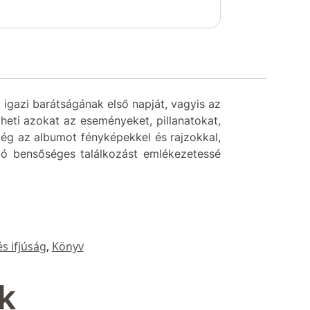
 igazi barátságának első napját, vagyis az
heti azokat az eseményeket, pillanatokat,
még az albumot fényképekkel és rajzokkal,
aló bensőséges találkozást emlékezetessé
s ifjúság
,
Könyv
k