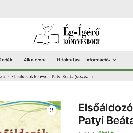
ándék
Alkalomra
Hitoktatás
Információk
sra
Elsőáldozók könyve – Patyi Beáta (összeáll.)
/
Elsőáldozó
Patyi Beáta
3960
Ft
4400
Ft