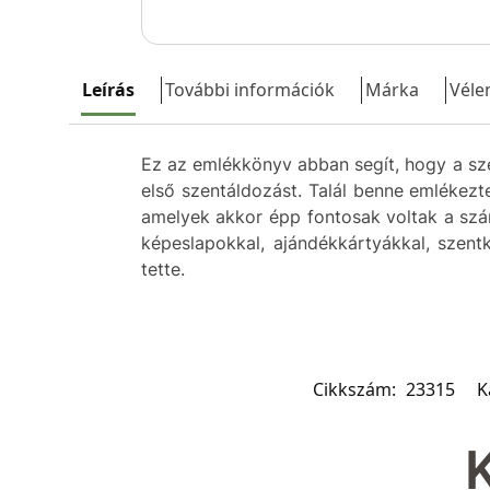
Leírás
További információk
Márka
Véle
Ez az emlékkönyv abban segít, hogy a szen
első szentáldozást. Talál benne emlékezt
amelyek akkor épp fontosak voltak a szám
képeslapokkal, ajándékkártyákkal, szent
tette.
Cikkszám:
23315
K