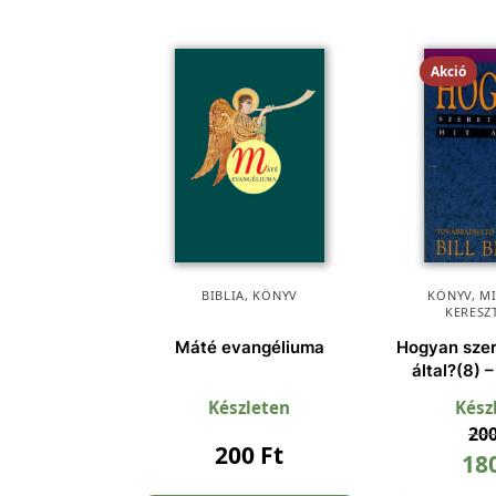
Akció
BIBLIA
,
KÖNYV
KÖNYV
,
M
KERESZ
Máté evangéliuma
Hogyan szer
által?(8) –
Készleten
Kész
20
200
Ft
18