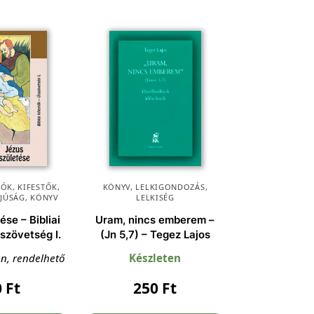
ÓK, KIFESTŐK
,
KÖNYV
,
LELKIGONDOZÁS
,
FJÚSÁG
,
KÖNYV
LELKISÉG
ése – Bibliai
Uram, nincs emberem –
jszövetség I.
(Jn 5,7) – Tegez Lajos
en, rendelhető
Készleten
0
Ft
250
Ft