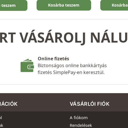
Kosárba teszem
Kosárba
a teszem
RT VÁSÁROLJ NÁL
Online fizetés
Biztonságos online bankkártyás
fizetés SimplePay-en keresztül.
MÁCIÓK
VÁSÁRLÓI FIÓK
l
A fiókom
nk
Rendelések