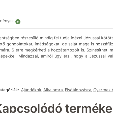
mények
0
tségben részesülő mindig fel tudja idézni Jézussal kötött
ető gondolatokat, imádságokat, de saját maga is hozzáfűz
ára. S erre megkérheti a hozzátartozóit is. Színesítheti 
képekkel. Mindazzal, amiről úgy érzi, hogy a Jézussal v
ategóriák:
Ajándékok
,
Alkalomra
,
Elsőáldozásra
,
Gyermek é
Kapcsolódó terméke