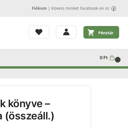
Fiókom
|
Kövess minket Facebook-on is!
Pénztár
0
Ft
0
k könyve –
 (összeáll.)