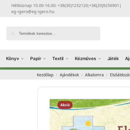
Hétköznap 10.00-16.00: +36(30)1232120;+36(20)9256901
|
eg-igero@eg-igero.hu
Keresés
Könyv
Papír
Textil
Kézműves
Játék
Aj
Kezdőlap
Ajándékok
Alkalomra
Elsőáldozá
/
/
/
Akció