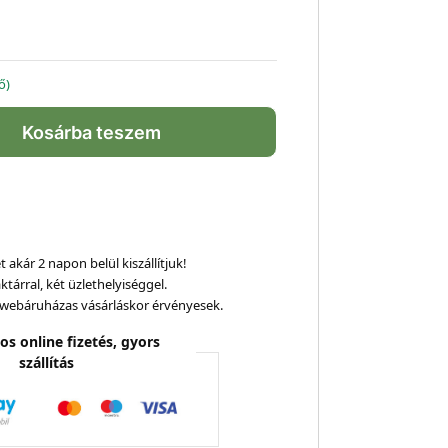
ő)
Kosárba teszem
 akár 2 napon belül kiszállítjuk!
ktárral, két üzlethelyiséggel.
webáruházas vásárláskor érvényesek.
os online fizetés, gyors
szállítás