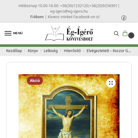
Hétköznap 10.00-16.00: +36(30)1232120;+36(20)9256901
|
eg-igero@eg-igero.hu
Fiókom
|
Kövess minket Facebook-on is!
MENÜ
0
Kezdőlap
Könyv
Lelkiség
Hiterősítő
Elvégeztetett – Koczor György
/
/
/
/
Akció