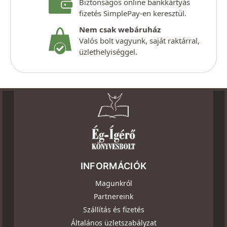
Biztonságos online bankkártyás
fizetés SimplePay-en keresztül.
Nem csak webáruház
Valós bolt vagyunk, saját raktárral,
üzlethelyiséggel.
INFORMÁCIÓK
Magunkról
Partnereink
Szállítás és fizetés
Általános üzletszabályzat