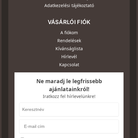
Adatkezelési tájékoztató
VÁSÁRLÓI FIÓK
A fiókom
Rendelések
Kívánságlista
Hírlevél
Kapcsolat
Ne maradj le legfrissebb
ajánlatainkról!
Iratkozz fel hírlevelünkre!