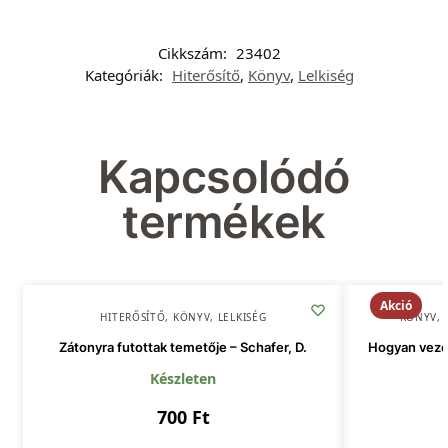
Cikkszám:
23402
Kategóriák:
Hiterősítő
,
Könyv
,
Lelkiség
Kapcsolódó
termékek
Akció
HITERŐSÍTŐ
,
KÖNYV
,
LELKISÉG
KÖNYV
,
Zátonyra futottak temetője – Schafer, D.
Hogyan veze
Készleten
700
Ft