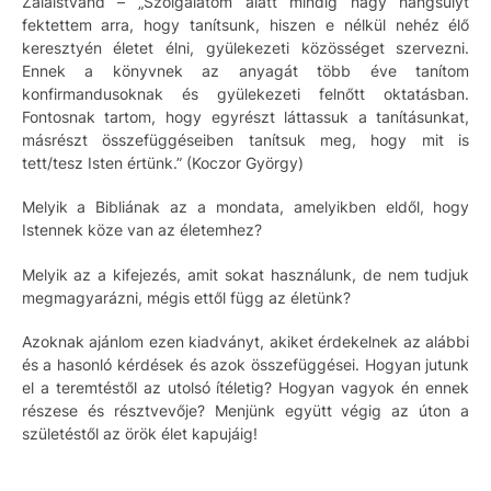
Zalaistvánd – „Szolgálatom alatt mindig nagy hangsúlyt
fektettem arra, hogy tanítsunk, hiszen e nélkül nehéz élő
keresztyén életet élni, gyülekezeti közösséget szervezni.
Ennek a könyvnek az anyagát több éve tanítom
konfirmandusoknak és gyülekezeti felnőtt oktatásban.
Fontosnak tartom, hogy egyrészt láttassuk a tanításunkat,
másrészt összefüggéseiben tanítsuk meg, hogy mit is
tett/tesz Isten értünk.” (Koczor György)
Melyik a Bibliának az a mondata, amelyikben eldől, hogy
Istennek köze van az életemhez?
Melyik az a kifejezés, amit sokat használunk, de nem tudjuk
megmagyarázni, mégis ettől függ az életünk?
Azoknak ajánlom ezen kiadványt, akiket érdekelnek az alábbi
és a hasonló kérdések és azok összefüggései. Hogyan jutunk
el a teremtéstől az utolsó ítéletig? Hogyan vagyok én ennek
részese és résztvevője? Menjünk együtt végig az úton a
születéstől az örök élet kapujáig!