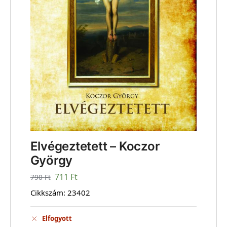
Elvégeztetett – Koczor
György
711
Ft
790
Ft
Cikkszám:
23402
Elfogyott