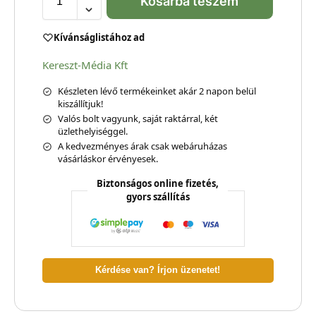
Kosárba teszem
Kívánságlistához ad
Kereszt-Média Kft
Készleten lévő termékeinket akár 2 napon belül
kiszállítjuk!
Valós bolt vagyunk, saját raktárral, két
üzlethelyiséggel.
A kedvezményes árak csak webáruházas
vásárláskor érvényesek.
Biztonságos online fizetés,
gyors szállítás
Kérdése van? Írjon üzenetet!