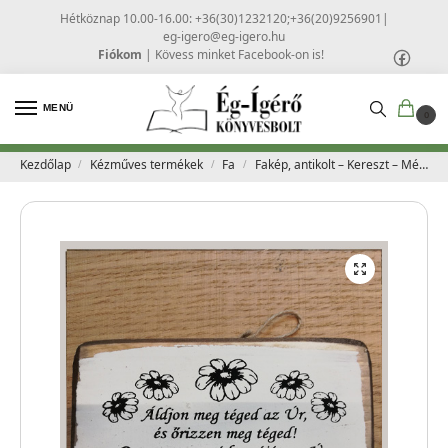
Hétköznap 10.00-16.00: +36(30)1232120;+36(20)9256901
|
eg-igero@eg-igero.hu
Fiókom
|
Kövess minket Facebook-on is!
MENÜ
0
Kezdőlap
Kézműves termékek
Fa
Fakép, antikolt – Kereszt – Média Kft – Ároni áldás
/
/
/