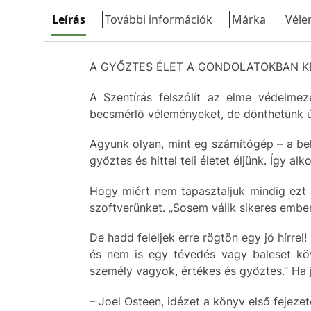
Leírás
További információk
Márka
Véle
A GYŐZTES ÉLET A GONDOLATOKBAN KE
A Szentírás felszólít az elme védelmez
becsmérlő véleményeket, de dönthetünk úg
Agyunk olyan, mint eg számítógép – a be
győztes és hittel teli életet éljünk. Így a
Hogy miért nem tapasztaljuk mindig ezt
szoftverünket. „Sosem válik sikeres emb
De hadd feleljek erre rögtön egy jó hírr
és nem is egy tévedés vagy baleset kö
személy vagyok, értékes és győztes.” Ha j
– Joel Osteen, idézet a könyv első fejeze