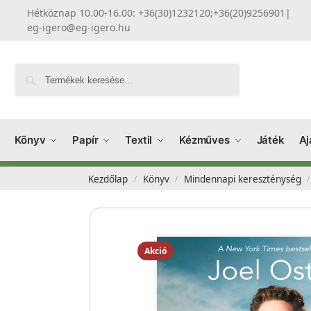
Hétköznap 10.00-16.00: +36(30)1232120;+36(20)9256901
|
eg-igero@eg-igero.hu
Keresés
Könyv
Papír
Textil
Kézműves
Játék
Aj
Kezdőlap
Könyv
Mindennapi kereszténység
/
/
/
Akció