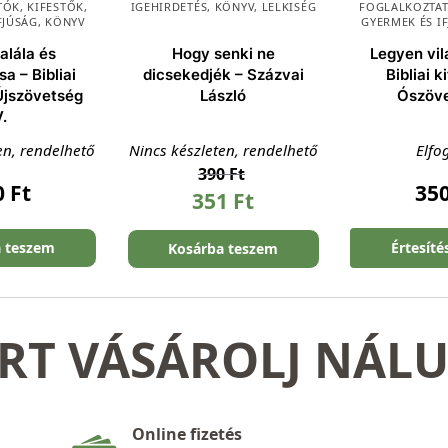
ÓK, KIFESTŐK
,
IGEHIRDETÉS
,
KÖNYV
,
LELKISÉG
FOGLALKOZTAT
FJÚSÁG
,
KÖNYV
GYERMEK ÉS I
alála és
Hogy senki ne
Legyen vil
a – Bibliai
dicsekedjék – Százvai
Bibliai k
 Újszövetség
László
Ószöve
V.
en, rendelhető
Nincs készleten, rendelhető
Elfo
390
Ft
0
Ft
35
351
Ft
a teszem
Értesíté
Kosárba teszem
RT VÁSÁROLJ NÁL
Online fizetés