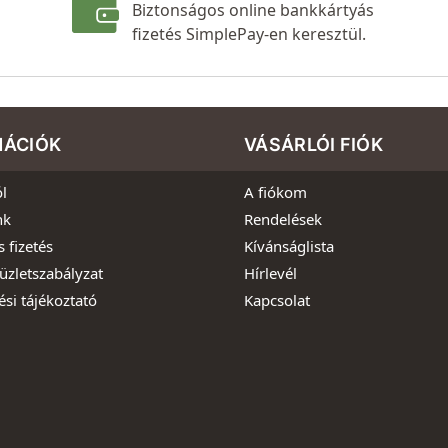
Biztonságos online bankkártyás
fizetés SimplePay-en keresztül.
MÁCIÓK
VÁSÁRLÓI FIÓK
l
A fiókom
nk
Rendelések
s fizetés
Kívánságlista
üzletszabályzat
Hírlevél
ési tájékoztató
Kapcsolat