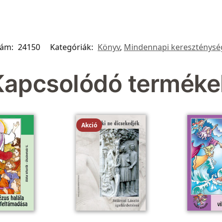
zám:
24150
Kategóriák:
Könyv
,
Mindennapi kereszténysé
Kapcsolódó terméke
Akció