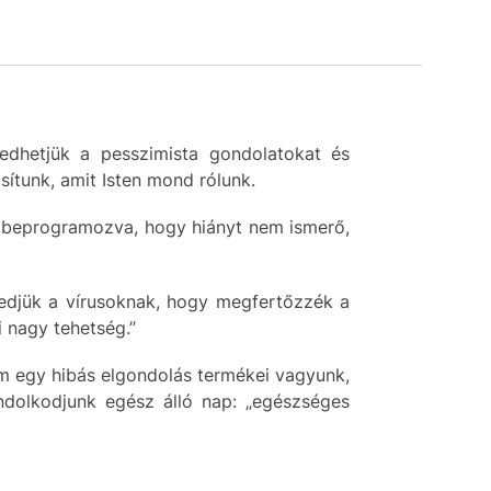
gedhetjük a pesszimista gondolatokat és
ítunk, amit Isten mond rólunk.
k beprogramozva, hogy hiányt nem ismerő,
edjük a vírusoknak, hogy megfertőzzék a
 nagy tehetség.”
em egy hibás elgondolás termékei vagyunk,
dolkodjunk egész álló nap: „egészséges