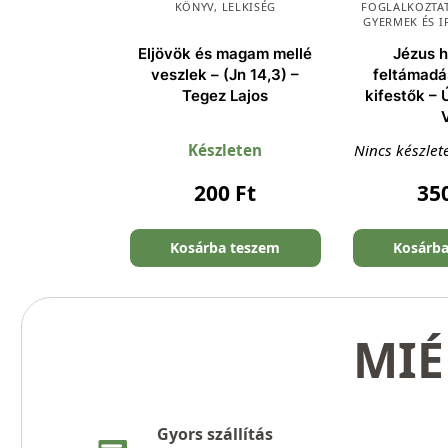
KÖNYV
,
LELKISÉG
FOGLALKOZTAT
GYERMEK ÉS I
Eljövök és magam mellé
Jézus h
veszlek – (Jn 14,3) –
feltámadás
Tegez Lajos
kifestők –
Készleten
Nincs készlet
200
Ft
35
Kosárba teszem
Kosárb
MIÉ
Gyors szállítás