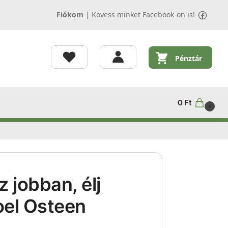
Fiókom
|
Kövess minket Facebook-on is!
Pénztár
0
Ft
0
 jobban, élj
oel Osteen