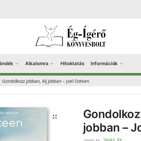
ándék
Alkalomra
Hitoktatás
Információk
Gondolkozz jobban, élj jobban – Joel Osteen
Gondolkozz
jobban – J
2691
Ft
2990
Ft