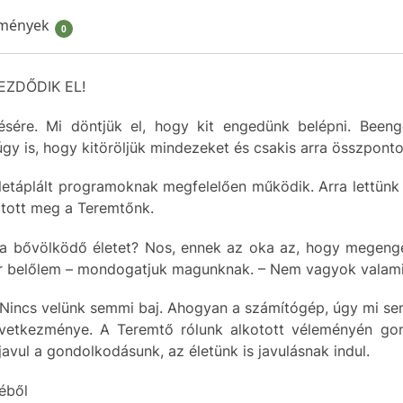
mények
0
ZDŐDIK EL!
ésére. Mi döntjük el, hogy kit engedünk belépni. Been
y is, hogy kitöröljük mindezeket és csakis arra összpontos
letáplált programoknak megfelelően működik. Arra lettün
lkotott meg a Teremtőnk.
 a bővölködő életet? Nos, ennek az oka az, hogy megeng
er belőlem – mondogatjuk magunknak. – Nem vagyok valami
el! Nincs velünk semmi baj. Ahogyan a számítógép, úgy mi s
vetkezménye. A Teremtő rólunk alkotott véleményén gon
avul a gondolkodásunk, az életünk is javulásnak indul.
téből