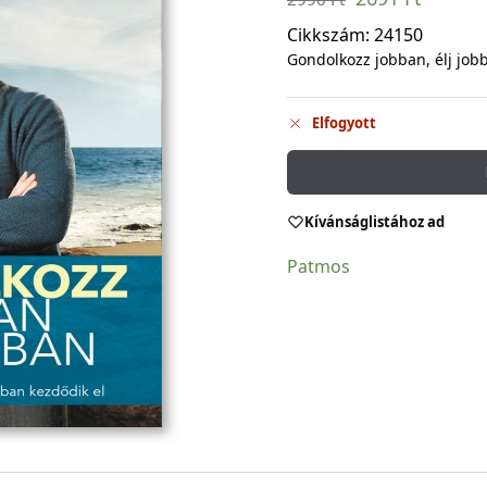
Cikkszám:
24150
Gondolkozz jobban, élj job
Elfogyott
Kívánságlistához ad
Patmos