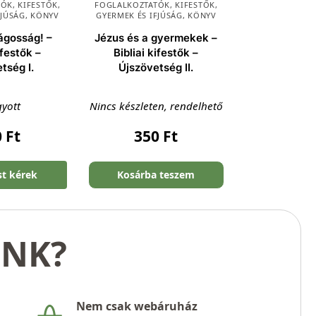
ÓK, KIFESTŐK
,
FOGLALKOZTATÓK, KIFESTŐK
,
FJÚSÁG
,
KÖNYV
GYERMEK ÉS IFJÚSÁG
,
KÖNYV
ágosság! –
Jézus és a gyermekek –
ifestők –
Bibliai kifestők –
tség I.
Újszövetség II.
gyott
Nincs készleten, rendelhető
0
Ft
350
Ft
st kérek
Kosárba teszem
UNK?
Nem csak webáruház