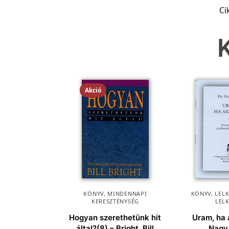
Ci
Akció
KÖNYV
,
MINDENNAPI
KÖNYV
,
LEL
KERESZTÉNYSÉG
LEL
Hogyan szerethetünk hit
Uram, ha
által?(8) – Bright, Bill
Nagy