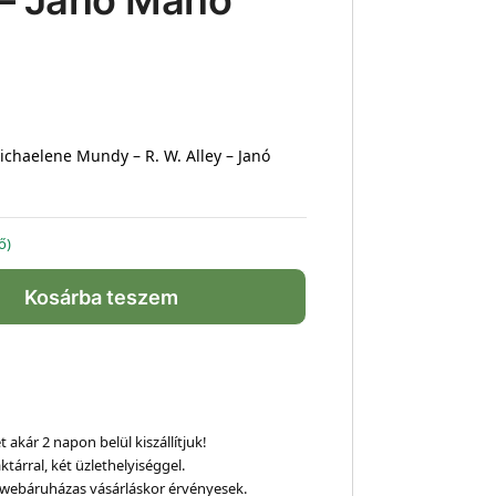
y – Janó Manó
ichaelene Mundy – R. W. Alley – Janó
ő)
Kosárba teszem
 akár 2 napon belül kiszállítjuk!
ktárral, két üzlethelyiséggel.
webáruházas vásárláskor érvényesek.