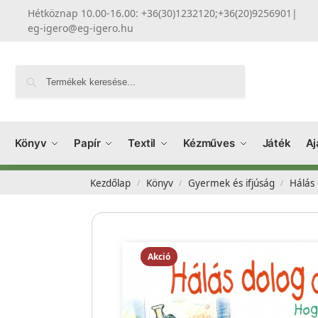
Hétköznap 10.00-16.00: +36(30)1232120;+36(20)9256901
|
eg-igero@eg-igero.hu
Keresés
Könyv
Papír
Textil
Kézműves
Játék
Aj
Kezdőlap
Könyv
Gyermek és ifjúság
Hálás
/
/
/
Akció