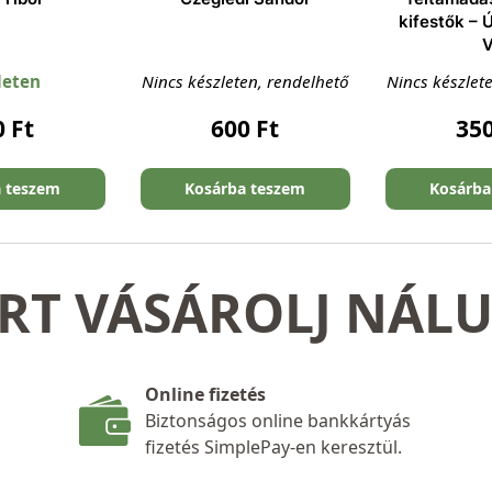
kifestők – 
V
leten
Nincs készleten, rendelhető
Nincs készlet
0
Ft
600
Ft
35
a teszem
Kosárba teszem
Kosárba
RT VÁSÁROLJ NÁL
Online fizetés
Biztonságos online bankkártyás
fizetés SimplePay-en keresztül.