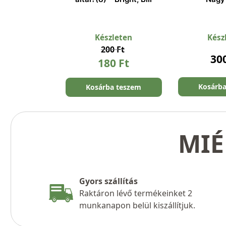
Készleten
Kész
200
Ft
30
180
Ft
Kosárb
Kosárba teszem
MIÉ
Gyors szállítás
Raktáron lévő termékeinket 2
munkanapon belül kiszállítjuk.