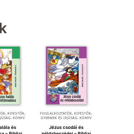
k
ÓK, KIFESTŐK
,
FOGLALKOZTATÓK, KIFESTŐK
,
FJÚSÁG
,
KÖNYV
GYERMEK ÉS IFJÚSÁG
,
KÖNYV
alála és
Jézus csodái és
a – Bibliai
példabeszédei – Bibliai