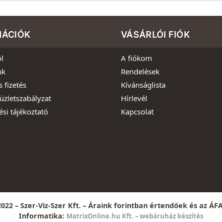
MÁCIÓK
VÁSÁRLÓI FIÓK
l
A fiókom
nk
Rendelések
s fizetés
Kívánságlista
üzletszabályzat
Hírlevél
ési tájékoztató
Kapcsolat
022 – Szer-Viz-Szer Kft. – Áraink forintban értendőek és az ÁF
Informatika:
MatrixOnline.hu Kft. – webáruház készítés