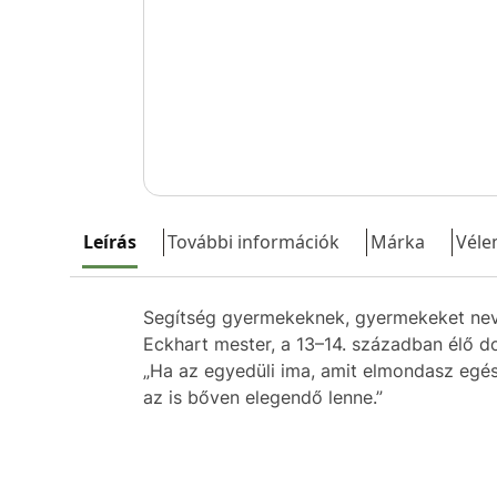
Leírás
További információk
Márka
Véle
Segítség gyermekeknek, gyermekeket neve
Eckhart mester, a 13–14. században élő d
„Ha az egyedüli ima, amit elmondasz egé
az is bőven elegendő lenne.”