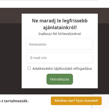
Ne maradj le legfrissebb
ajánlatainkról!
Iratkozz fel hírlevelünkre!
Adatkezelési tájékoztató elfogadása
A-t tartalmazzák.
Kérdése van? Írjon üzenetet!