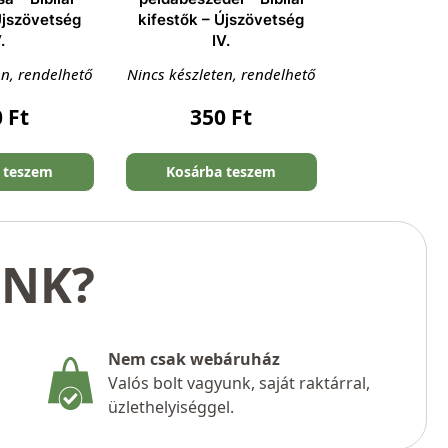
Újszövetség
kifestők – Újszövetség
.
IV.
en, rendelhető
Nincs készleten, rendelhető
0
Ft
350
Ft
 teszem
Kosárba teszem
UNK?
Nem csak webáruház
Valós bolt vagyunk, saját raktárral,
üzlethelyiséggel.