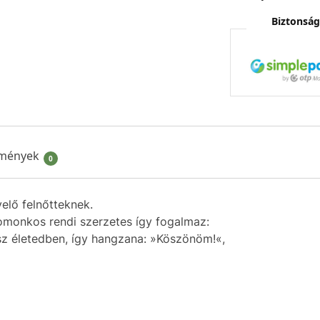
Biztonság
mények
0
lő felnőtteknek.
omonkos rendi szerzetes így fogalmaz:
sz életedben, így hangzana: »Köszönöm!«,