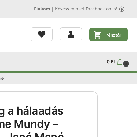
Fiókom
|
Kövess minket Facebook-on is!
Pénztár
0
Ft
0
ek
g a hálaadás
ene Mundy –