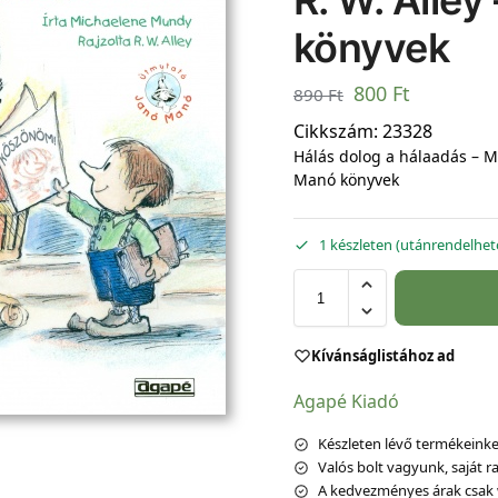
R. W. Alle
könyvek
800
Ft
890
Ft
Cikkszám:
23328
Hálás dolog a hálaadás – M
Manó könyvek
1 készleten (utánrendelhet
Kívánságlistához ad
Agapé Kiadó
Készleten lévő termékeinket
Valós bolt vagyunk, saját ra
A kedvezményes árak csak 