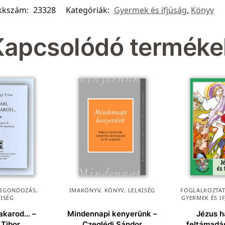
kkszám:
23328
Kategóriák:
Gyermek és ifjúság
,
Könyv
Kapcsolódó terméke
KIGONDOZÁS
,
IMAKÖNYV
,
KÖNYV
,
LELKISÉG
FOGLALKOZTAT
KISÉG
GYERMEK ÉS I
 akarod… –
Mindennapi kenyerünk –
Jézus h
 Tibor
Czeglédi Sándor
feltámadás